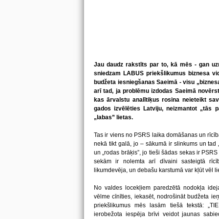
Jau daudz rakstīts par to, kā mēs - gan uzņ
sniedzam LABUS priekšlikumus biznesa vid
budžeta iesniegšanas Saeimā - visu „biznesa 
arī tad, ja problēmu izdodas Saeimā novērst,
kas ārvalstu analītiķus rosina neieteikt sa
gados izvēlēties Latviju, neizmantot „tās
„labas” lietas.
Tas ir viens no PSRS laika domāšanas un rīcī
nekā tikt galā, jo – sākumā ir slinkums un tad „
un „rodas brāķis”, jo tieši šādas sekas ir PSR
sekām ir nolemta arī dīvaini sasteigtā rī
likumdevēja, un debašu karstumā var kļūt vēl li
No valdes locekļiem paredzētā nodokļa idejas
vēlme cīnīties, iekasēt, nodrošināt budžeta 
priekšlikumus mēs lasām tiešā tekstā: „TIE I
ierobežota iespēja brīvi veidot jaunas sabie