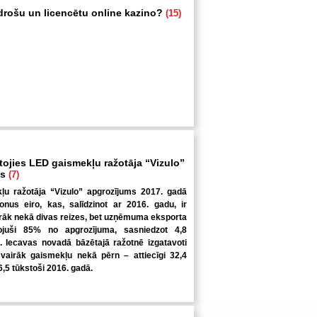
 drošu un licencētu online kazino?
(15)
tojies LED gaismekļu ražotāja “Vizulo”
ms
(7)
u ražotāja “Vizulo” apgrozījums 2017. gadā
ljonus eiro, kas, salīdzinot ar 2016. gadu, ir
irāk nekā divas reizes, bet uzņēmuma eksporta
ojuši 85% no apgrozījuma, sasniedzot 4,8
o. Iecavas novadā bāzētajā ražotnē izgatavoti
 vairāk gaismekļu nekā pērn – attiecīgi 32,4
6,5 tūkstoši 2016. gadā.