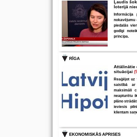
Ļaudis šokā
loterijā ni
Informācija 
nokavējumu - 
piedalās vie
godīgi note
principa.
RĪGA
Attālinātie
situācijai
(5
Reaģējot uz 
saistībā ar
maksimāli c
neapturētu i
plāno strādāt
ieviesis pil
klientam saņe
EKONOMISKĀS APRISES