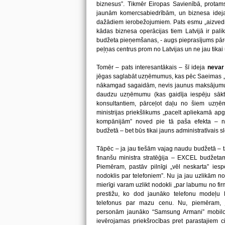
biznesus”. Tikmēr Eiropas Savienībā, protams, 
jaunām komercsabiedrībām, un biznesa ideja
dažādiem ierobežojumiem. Pats esmu „aizvedi
kādas biznesa operācijas tiem Latvijā ir pal
budžeta pieņemšanas, - augs pieprasījums pārcelt
peļņas centrus prom no Latvijas un ne jau tika
Tomēr – pats interesantākais – šī ideja
nevar 
jēgas saglabāt uzņēmumus, kas pēc Saeimas „
nākamgad sagaidām, nevis jaunus maksājumus 
daudzu uzņēmumu (kas gaidīja iespēju sākt
konsultantiem, pārceļot daļu no šiem uzņ
ministrijas priekšlikums „pacelt apliekamā ap
kompānijām” noved pie tā paša efekta – n
budžetā – bet būs tikai jauns administratīvais s
Tāpēc – ja jau tiešām vajag naudu budžetā – tad
finanšu ministra stratēģija – EXCEL budžeta
Piemēram, pastāv pilnīgi „vēl neskarta” iespē
nodoklis par telefoniem”. Nu ja jau uzlikām no
mierīgi varam uzlikt nodokli „par labumu no firm
prestižu, ko dod jaunāko telefonu modeļu lī
telefonus par mazu cenu. Nu, piemēram, j
personām jaunāko “Samsung Armani” mobilo, ta
ievērojamas priekšrocības pret parastajiem c