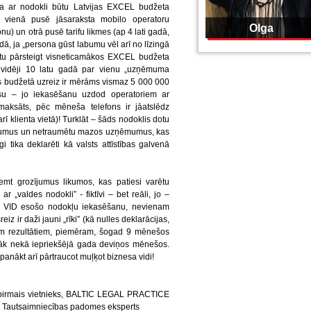
na ar nodokli būtu Latvijas EXCEL budžeta
o vienā pusē jāsaraksta mobilo operatoru
Olga
onu) un otrā pusē tarifu likmes (ap 4 lati gadā,
adā, ja „persona gūst labumu vēl arī no līzingā
ētu pārsteigt visneticamākos EXCEL budžeta
vidēji 10 latu gadā par vienu „uzņēmuma
s budžetā uzreiz ir mērāms vismaz 5 000 000
aksu – jo iekasēšanu uzdod operatoriem ar
maksāts, pēc mēneša telefons ir jāatslēdz
ī klienta vietā)! Turklāt – šāds nodoklis dotu
mumus un netraumētu mazos uzņēmumus, kas
 tika deklarēti kā valsts attīstības galvenā
mt grozījumus likumos, kas patiesi varētu
ar „valdes nodokli” - fiktīvi – bet reāli, jo –
ot VID esošo nodokļu iekasēšanu, nevienam
eiz ir daži jauni „rīki” (kā nulles deklarācijas,
iem rezultātiem, piemēram, šogad 9 mēnešos
irāk nekā iepriekšējā gada deviņos mēnešos.
anākt arī pārtraucot muļķot biznesa vidi!
ra pirmais vietnieks, BALTIC LEGAL PRACTICE
ti” Tautsaimniecības padomes eksperts