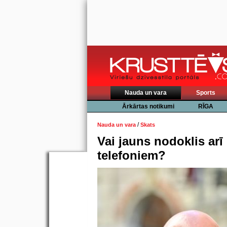
Nauda un vara
Sports
Ārkārtas notikumi
RĪGA
/
Nauda un vara
Skats
Vai jauns nodoklis arī
telefoniem?