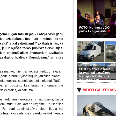
FOTO: Hennessy XO
pulcē Latvijas eliti
(32)
ēmēji, gan ministrijas - Latvijā visu gadu
es uzlabošanai, bet - tad – mēnesi pirms
vidi” atkal sabojājam! Trakākais ir tas, ka
 jau ir bijušas tādas publiskas diskusijas,
viem potenciālajiem investoriem tuvākajos
 pasakaino holdinga likumdošana” un citas
FOTO: Nepieciešams
bas mantojumiem, ar ko, acīmredzot, nevaram
kravas vai pasažieru
pēdējā brīdī ir jāsarauj un jāizpilda plāns” –
transports? Mierīgi -
ieskaties šeit
(35)
S ekonomikas stratēģijas pielietošanai. Tādām
cība ar budžetu, kas tagad ir nonācis pie
VIDEO GALERIJAS
elāks brāķis, kā sākumā.
 autoriem (anotācijā) ir saprotams, ka „ir
ieņēmumus”. Savukārt no uzņēmēju puses šos
R: jauni administratīvie slogi, liegta vai
drības, kas potenciāli varētu veidot jaunus