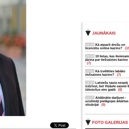
JAUNĀKAIS
22:48
Kā atpazīt drošu un
licencētu online kazino?
(1
22:10
10 lietas, kas ikvienam
jāzina par tiešsaistes kazino
(7)
11:22
Kā izvēlēties labāko
tiešsaistes kazino?
(7)
16:55
Latviešu tauta nespēj
izdzīvot, bet Viņķele saņem 
tūkstošus eiro gadā
(8)
11:14
Attālinātie darījumi -
uzņēmēji pielāgojas ārkārtas
situācijai
(5)
FOTO GALERIJAS