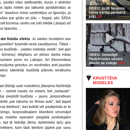
pastāv citas dalībvalstis, kuras ir atvērtas
s tajās netiek jau sākumā apstādinātas ar
VIDEO: Izcili! Neganta
vārna kārtīgi pārmāca
s” daudzus mūsu uzņēmējus uz Igauniju, ja
kaķi
(37)
ikušas par grūtu un jūtu – šogad, pēc ŠĀDA
 biznesa centru vai (vēl sliktāk Latvijai) arī
i uz Igauniju…
dot fiskālu efektu
. Jo valdes locekļiem nav
pavēles” turpmāk nesīs zaudējumus. Tātad –
budžetā - „valdes nodokļa veidā”, bet gan
 biznesu) slēgšanu un pilnas darba rokas
VIDEO: Smieklīgi!
Piedzērusies vāvere
ēmumiem prom no Latvijas. Arī Ekonomikas
plosās pa sniegu
(255)
grozījuma grieztus un nevērsties pret jaunām
ebūs sākotnēji budžetā plānoto ienākumu
logs.
KRUSTTĒVA
MODELES
 (līdzīgi auto nodoklim) jāturpina līdzšinējā
m – ņemot naudu no visiem, bet „nedaudz”.
ja piepildīt budžetu – jauns „korporatīvais
dokli „par labumu no firmas auto”, tad tagad
as telefona”, kas turklāt vēl pastiprinās ar to
zings, korporatīvajiem klientiem iznomājot
a mobilie operatori piegādā juridiskajām
d tā lietotāji (firmu darbinieki) taču gūs
ilvēkiem, kam šādi telefoni jāpērk par savu