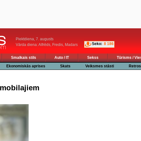
Piektdiena, 7. augusts
Seko:
8 186
Vārda diena: Alfrēds, Fredis, Madars
Smalkais stils
Auto / IT
Sekss
Tūrisms / Vie
Ekonomiskās aprises
Skats
Veiksmes stāsti
Retros
 mobilajiem