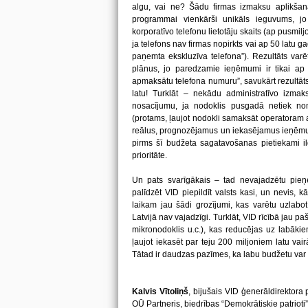
algu, vai ne? Šādu firmas izmaksu aplikša
programmai vienkārši unikāls ieguvums, j
korporatīvo telefonu lietotāju skaits (ap pusmilj
ja telefons nav firmas nopirkts vai ap 50 latu g
paņemta ekskluzīva telefona”). Rezultāts var
plānus, jo paredzam
ie ieņēmumi ir tikai ap
apmaksātu telefona numuru”, savukārt rezultāt
latu! Turklāt – nekādu administratīvo izm
nosacījumu, ja nodoklis pusgadā netiek no
(protams, ļaujot nodokli samaksāt operatoram ar
reālus, prognozējamus un iekasējamus ieņē
pirms šī budžeta sagatavošanas pietiekami ilgi
prioritāte.
Un pats svarīgākais – tad nevajadzētu pieņe
palīdzēt VID piepildīt valsts kasi, un nevis, kā 
laikam jau šādi grozījumi, kas varētu uzlab
Latvijā nav vajadzīgi. Turklāt, VID rīcībā jau pašr
mikronodoklis u.c.), kas reducējas uz labāk
ļaujot iekasēt par teju 200 miljoniem latu va
Tātad ir daudzas pazīmes, ka labu budžetu var p
Kalvis Vītoliņš
, bijušais VID ģenerāldirekto
OŪ Partneris, biedrības “Demokrātiskie patrio