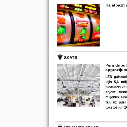
Kā atpazīt
SKATS
Pērn dubul
apgrozīju
LED gaismekļ
bijis 5,6 mi
pieaudzis va
apjomi veid
miljonus eir
teju uz pusi
tūkstoši un 1