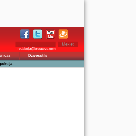
redakcija@krusttevs.com
snīcas
Dzīvesstils
pekcija