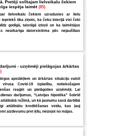
. Pretēji solītajam lielveikalu čekiem
ecīga iespēja laimēt
(85)
par lielveikalu čekiem uzradusies ar lielu
iepriekš tika ziņots, ka čeku loterijā visi čeki
nlīdz godīgā, taisnīgā izlozē un ka laimētājus
iks neatkarīga datorsistēma pēc nejaušības
 darījumi - uzņēmēji pielāgojas ārkārtas
)
tirgus apstākļiem un ārkārtas situāciju valstī
 vīrusa Covid-19 izplatību, notiekošajam
enšas reaģēt un pielāgoties uzņēmēji. Lai
kdienas darījumus, “Latvijas hipotēka” šobrīd
 attālinātā režīmā, un kā jaunumu savā darbībā
nīgi attālinātu kreditēšanas veidu, kas ļauj
mt aizdevumu pret ķīlu, neizejot no mājas.