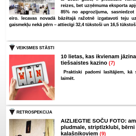
reizes, bet uzņēmuma eksporta apj
85% no apgrozījuma, sasniedzot 
eiro. Iecavas novadā bāzētajā ražotnē izgatavoti teju u
gaismekļu nekā pērn – attiecīgi 32,4 tūkstoši un 16,5 tūkstoš
VEIKSMES STĀSTI
10 lietas, kas ikvienam jāzina
tiešsaistes kazino
(7)
Praktiski padomi lasītājiem, kā 
laimēt.
RETROSPEKCIJA
AIZLIEGTIE SOČU FOTO: am
pludmale, striptīzklubi, bērni
kalašņikoviem
(9)