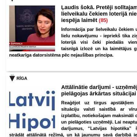
Ļaudis šokā. Pretēji solītaja
lielveikalu čekiem loterijā ni
iespēja laimēt
(85)
Informācija par lielveikalu čekiem 
lielu nokavējumu - iepriekš tika zi
loterijā visi čeki piedalās vien
taisnīgā izlozē un ka laimētājus g
neatkarīga datorsistēma pēc nejaušības principa.
RĪGA
Attālinātie darījumi - uzņēmēj
pielāgojas ārkārtas situācija
Reaģējot uz tirgus apstākļiem
situāciju valstī saistībā ar vīr
izplatību, notiekošajam maksimāli 
un pielāgoties uzņēmēji. Lai neaptu
darījumus, “Latvijas hipotēka” 
strādāt attālinātā režīmā, un kā jaunumu savā darbībā iev