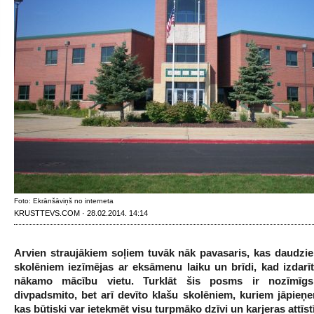
Foto: Ekrānšāviņš no interneta
KRUSTTEVS.COM · 28.02.2014. 14:14
Arvien straujākiem soļiem tuvāk nāk pavasaris, kas daudzie
skolēniem iezīmējas ar eksāmenu laiku un brīdi, kad izdarīt
nākamo mācību vietu. Turklāt šis posms ir nozīmīg
divpadsmito, bet arī devīto klašu skolēniem, kuriem jāpieņ
kas būtiski var ietekmēt visu turpmāko dzīvi un karjeras attīst