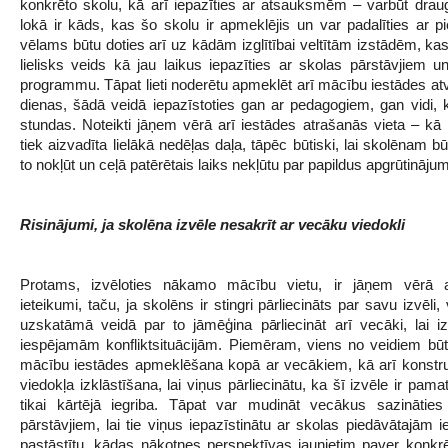
konkrēto skolu, kā arī iepazīties ar atsauksmēm – varbūt drau
lokā ir kāds, kas šo skolu ir apmeklējis un var padalīties ar pie
vēlams būtu doties arī uz kādām izglītībai veltītām izstādēm, kas
lielisks veids kā jau laikus iepazīties ar skolas pārstāvjiem u
programmu. Tāpat lieti noderētu apmeklēt arī mācību iestādes atv
dienas, šādā veidā iepazīstoties gan ar pedagogiem, gan vidi, 
stundas. Noteikti jāņem vērā arī iestādes atrašanās vieta – kā
tiek aizvadīta lielākā nedēļas daļa, tāpēc būtiski, lai skolēnam bū
to nokļūt un ceļā patērētais laiks nekļūtu par papildus apgrūtināju
Risinājumi, ja skolēna izvēle nesakrīt ar vecāku viedokli
Protams, izvēloties nākamo mācību vietu, ir jāņem vērā 
ieteikumi, taču, ja skolēns ir stingri pārliecināts par savu izvēli
uzskatāmā veidā par to jāmēģina pārliecināt arī vecāki, lai iz
iespējamām konfliktsituācijām. Piemēram, viens no veidiem būt
mācību iestādes apmeklēšana kopā ar vecākiem, kā arī konstr
viedokļa izklāstīšana, lai viņus pārliecinātu, ka šī izvēle ir pam
tikai kārtējā iegriba. Tāpat var mudināt vecākus sazināties
pārstāvjiem, lai tie viņus iepazīstinātu ar skolas piedāvātajām 
pastāstītu, kādas nākotnes perspektīvas jaunietim paver konkr