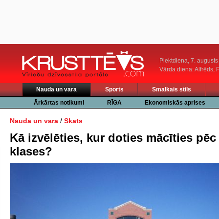
Piektdiena, 7. augusts
Vārda diena: Alfrēds, 
Nauda un vara
Sports
Smalkais stils
Ārkārtas notikumi
RĪGA
Ekonomiskās aprises
/
Nauda un vara
Skats
Kā izvēlēties, kur doties mācīties pēc 
klases?