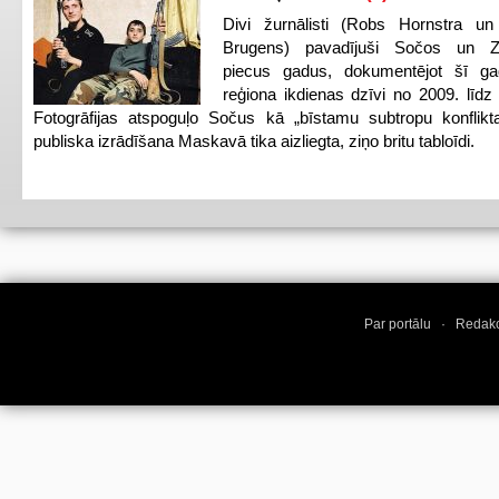
Divi žurnālisti (Robs Hornstra u
Brugens) pavadījuši Sočos un Z
piecus gadus, dokumentējot šī ga
reģiona ikdienas dzīvi no 2009. līd
Fotogrāfijas atspoguļo Sočus kā „bīstamu subtropu konflikt
publiska izrādīšana Maskavā tika aizliegta, ziņo britu tabloīdi.
Par portālu
·
Redakc