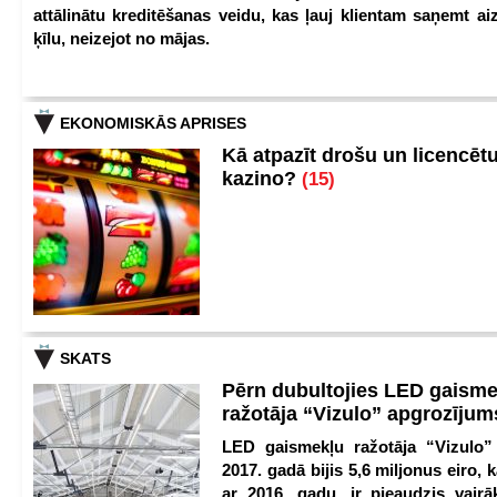
attālinātu kreditēšanas veidu, kas ļauj klientam saņemt a
ķīlu, neizejot no mājas.
EKONOMISKĀS APRISES
Kā atpazīt drošu un licencēt
kazino?
(15)
SKATS
Pērn dubultojies LED gaisme
ražotāja “Vizulo” apgrozīju
LED gaismekļu ražotāja “Vizulo”
2017. gadā bijis 5,6 miljonus eiro, k
ar 2016. gadu, ir pieaudzis vair