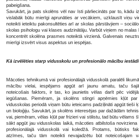
pabeigšana.
Savukārt, ja pats skolēns vēl nav īsti pārliecināts par to, kādu izv
vislabāk būtu mierīgi aprunāties ar vecākiem, uzklausīt viņu vie
noteikti ieteiktu pakonsultēties arī ar skolas pārstāvjiem – sociā
skolas psihologu vai klases audzinātāju. Varbūt viņiem no malas 
koncentrēt skolēna prasmes noteiktā virzienā. Galvenais neuztra
mierīgi izsvērt visus aspektus un iespējas.
Kā izvēlēties starp vidusskolu un profesionālo mācību iestādi
Mācoties tehnikumā vai profesionālajā vidusskolā paralēli likumā 
mācību vielai, iespējams apgūt arī jaunu amatu, taču šaj
noteicošais faktors, ir tas, ko jaunietis vēlas darīt pēc vidējās
iegūšanas. Piemēram, ja skolēns stingri apņēmies kļūt par 
vidusskolas periodā viņam būtu ieteicams padziļināti apgūt tieši ķī
un bioloģiju. Savukārt, ja skolēns interesējas par dažādām tehni
vai, piemēram, vēlas kļūt par frizieri vai stilistu, tad būtu vēlams
sākt apgūt jau vidusskolas laikā, mācoties atbilstoša novirziena
profesionālajā vidusskolā vai koledžā. Protams, būtisks fak
atzīmes, taču tām noteikti nevajadzētu būt noteicošajam 