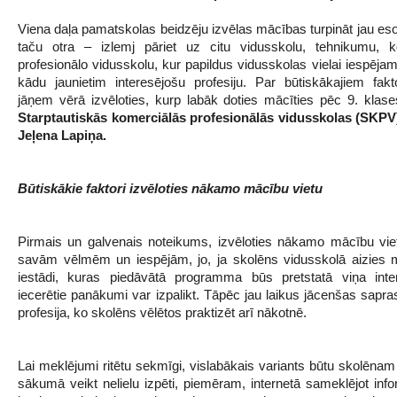
Viena daļa pamatskolas beidzēju izvēlas mācības turpināt jau eso
taču otra – izlemj pāriet uz citu vidusskolu, tehnikumu, k
profesionālo vidusskolu, kur papildus vidusskolas vielai iespējam
kādu jaunietim interesējošu profesiju.
Par būtiskākajiem fakt
jāņem vērā izvēloties, kurp labāk doties mācīties pēc 9. klase
Starptautiskās komerciālās profesionālās vidusskolas (SKPV)
Jeļena Lapiņa.
Būtiskākie faktori izvēloties nākamo mācību vietu
Pirmais un galvenais noteikums, izvēloties nākamo mācību viet
savām vēlmēm un iespējām, jo, ja skolēns vidusskolā aizies 
iestādi, kuras piedāvātā programma būs pretstatā viņa inte
iecerētie panākumi var izpalikt. Tāpēc jau laikus jācenšas sapras
profesija, ko skolēns vēlētos praktizēt arī nākotnē.
Lai meklējumi ritētu sekmīgi, vislabākais variants būtu skolēna
sākumā veikt nelielu izpēti, piemēram, internetā sameklējot info