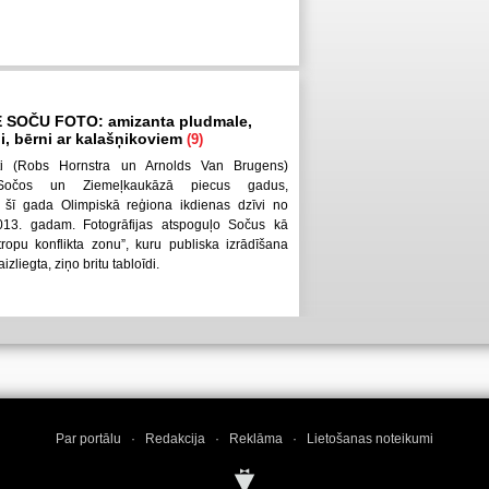
E SOČU FOTO: amizanta pludmale,
bi, bērni ar kalašņikoviem
(9)
sti (Robs Hornstra un Arnolds Van Brugens)
 Sočos un Ziemeļkaukāzā piecus gadus,
 šī gada Olimpiskā reģiona ikdienas dzīvi no
013. gadam. Fotogrāfijas atspoguļo Sočus kā
ropu konflikta zonu”, kuru publiska izrādīšana
zliegta, ziņo britu tabloīdi.
Par portālu
·
Redakcija
·
Reklāma
·
Lietošanas noteikumi