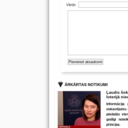
Vārds:
ĀRKĀRTAS NOTIKUMI
Ļaudis šokā
loterijā ni
Informācija 
nokavējumu - 
piedalās vie
godīgi note
principa.