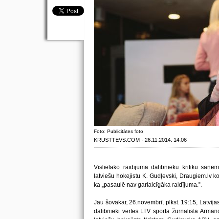
Foto: Publicitātes foto
KRUSTTEVS.COM · 26.11.2014. 14:06
Vislielāko raidījuma dalībnieku kritiku saņe
latviešu hokejistu K. Gudļevski, Draugiem.lv k
ka „pasaulē nav garlaicīgāka raidījuma.”.
Jau šovakar, 26.novembrī, plkst. 19:15, Latvijas
dalībnieki vērtēs LTV sporta žurnālista Arma