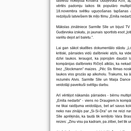
latviešu hokejista Kristera Gudļevska ASV, a
vērtēs padomju laikos tik populāro multip
18.novembra svētku uguņošanas tapšanas ai
redzējuši latviešiem tik mīļo filmu „Emīla nedarb
Mākslas zinātniece Sarmīte Sīle un bijusī TV 
Gudļevska izskatu, jo jaunais sportists esot „ļoti
varētu dejot arī baletu.”.
Lai gan sākot skatīties dokumentālo stāstu „
kritiski, pārraides vidū dalībnieki atzīs, ka vid
dzīvi laukos. Ieraugot, ka joprojām daudzi l
kompānijas dalībnieks Ričiņš atklās, ka nekad 
bez „Stockmann” maizes. „Pēc šīs filmas nos
laukos viss grozās ap alkoholu. Trakums, ka ārp
rezumēs Alvis. Sarmīte Sīle un Maija Dance a
veidotāji paveikuši svētīgu darbu.
Arī vērtējot nākamās pārraides - bērnu multipl
„Emīla nedarbi” - viens no Draugiem.lv kompān
ne tikai raidījuma veidotājus, bet arī savus kol
neko nav zinājis par „Si-Si-Dra” un ne reizi na
Sīle aprēķinās, ka tautā tik iemīļoto Vara Bra
reizes: „Zinu visu pa kadram, pa zilbei, bet tik un