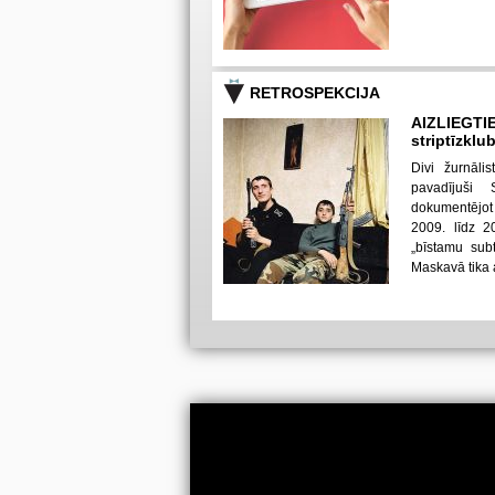
RETROSPEKCIJA
AIZLIEGTI
striptīzklu
Divi žurnāli
pavadījuši
dokumentējot
2009. līdz 2
„bīstamu subt
Maskavā tika ai