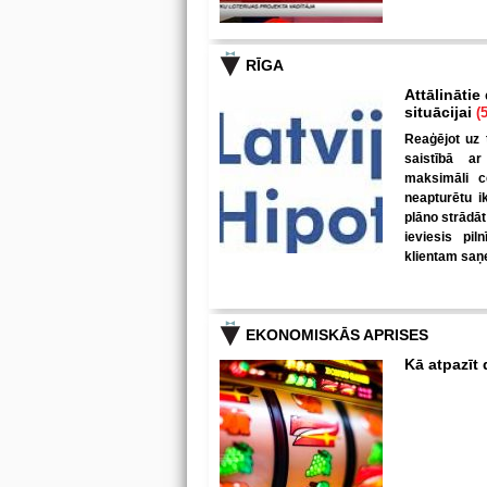
RĪGA
Attālinātie
situācijai
(5
Reaģējot uz 
saistībā ar
maksimāli c
neapturētu i
plāno strādāt
ieviesis pil
klientam saņe
EKONOMISKĀS APRISES
Kā atpazīt