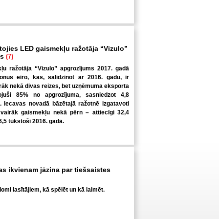
tojies LED gaismekļu ražotāja “Vizulo”
ms
(7)
u ražotāja “Vizulo” apgrozījums 2017. gadā
ljonus eiro, kas, salīdzinot ar 2016. gadu, ir
irāk nekā divas reizes, bet uzņēmuma eksporta
ojuši 85% no apgrozījuma, sasniedzot 4,8
o. Iecavas novadā bāzētajā ražotnē izgatavoti
 vairāk gaismekļu nekā pērn – attiecīgi 32,4
6,5 tūkstoši 2016. gadā.
kas ikvienam jāzina par tiešsaistes
omi lasītājiem, kā spēlēt un kā laimēt.