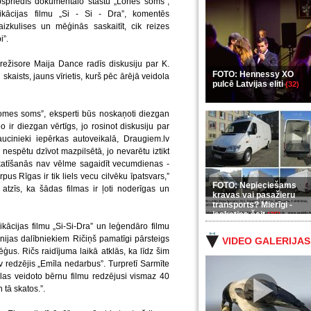
pspriedīs dokumentālo stāstu „Lones soms”,
likācijas filmu „Si - Si - Dra”, komentēs
zkulises un mēģinās saskaitīt, cik reizes
i”.
režisore Maija Dance radīs diskusiju par K.
FOTO: Hennessy XO
 skaists, jauns vīrietis, kurš pēc ārējā veidola
pulcē Latvijas eliti
(32)
Lomes soms”, eksperti būs noskaņoti diezgan
eo ir diezgan vērtīgs, jo rosinot diskusiju par
aucinieki iepērkas autoveikalā, Draugiem.lv
nespētu dzīvot mazpilsētā, jo nevarētu iztikt
katīšanās nav vēlme sagaidīt vecumdienas -
us Rīgas ir tik liels vecu cilvēku īpatsvars,”
FOTO: Nepieciešams
tzīs, ka šādas filmas ir ļoti noderīgas un
kravas vai pasažieru
transports? Mierīgi -
ieskaties šeit
(35)
ikācijas filmu „Si-Si-Dra” un leģendāro filmu
ijas dalībniekiem Ričiņš pamatīgi pārsteigs
VIDEO GALERIJAS
ēģus. Ričs raidījuma laikā atklās, ka līdz šim
v redzējis „Emīla nedarbus”. Turpretī Sarmīte
slas veidoto bērnu filmu redzējusi vismaz 40
 tā skatos.”.