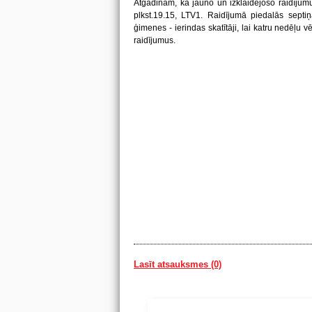
Atgādinām, ka jauno un izklaidējošo raidījumu 
plkst.19.15, LTV1. Raidījumā piedalās sep
ģimenes - ierindas skatītāji, lai katru nedēļu v
raidījumus.
Lasīt atsauksmes (0)