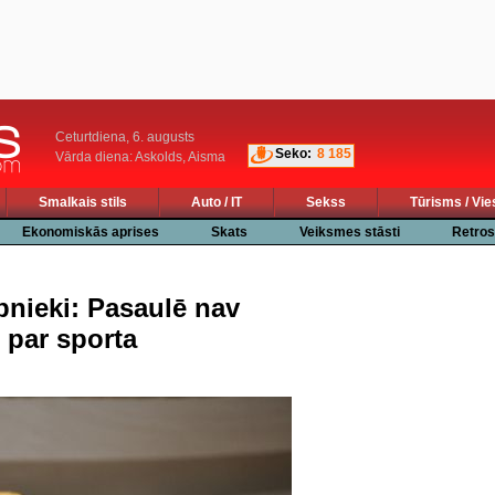
Ceturtdiena, 6. augusts
Seko:
8 185
Vārda diena: Askolds, Aisma
Smalkais stils
Auto / IT
Sekss
Tūrisms / Vie
Ekonomiskās aprises
Skats
Veiksmes stāsti
Retros
bnieki: Pasaulē nav
 par sporta