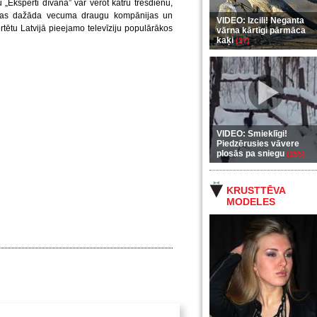
„Eksperti dīvānā” var vērot katru trešdienu,
tiņas dažāda vecuma draugu kompānijas un
VIDEO: Izcili! Neganta
ērtētu Latvijā pieejamo televīziju populārākos
vārna kārtīgi pārmāca
kaķi
(37)
VIDEO: Smieklīgi!
Piedzērusies vāvere
plosās pa sniegu
(255)
KRUSTTĒVA
MODELES