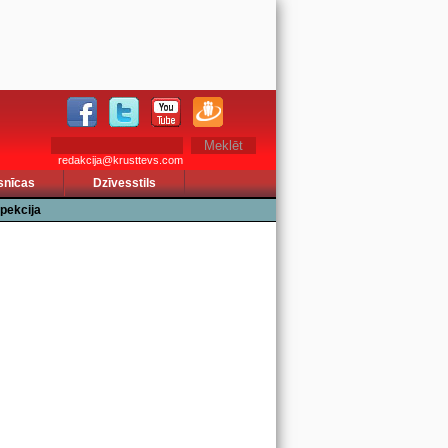
redakcija@krusttevs.com
snīcas
Dzīvesstils
pekcija