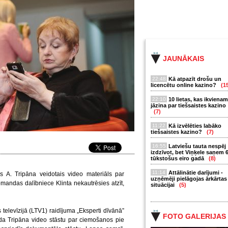
JAUNĀKAIS
22:48
Kā atpazīt drošu un
licencētu online kazino?
(1
22:10
10 lietas, kas ikvienam
jāzina par tiešsaistes kazino
(7)
11:22
Kā izvēlēties labāko
tiešsaistes kazino?
(7)
16:55
Latviešu tauta nespēj
izdzīvot, bet Viņķele saņem 
tūkstošus eiro gadā
(8)
11:14
Attālinātie darījumi -
ms A. Tripāna veidotais video materiāls par
uzņēmēji pielāgojas ārkārtas
omandas dalībniece Klinta nekautrēsies atzīt,
situācijai
(5)
 televīzijā (LTV1) raidījuma „Eksperti dīvānā”
FOTO GALERIJAS
nda Tripāna video stāstu par ciemošanos pie