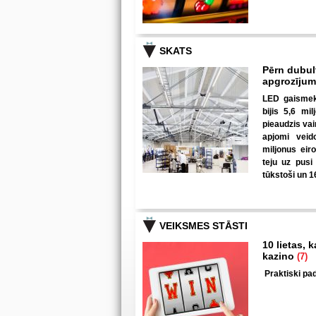
SKATS
Pērn dubul
apgrozīju
LED gaismekļ
bijis 5,6 mi
pieaudzis va
apjomi veid
miljonus eir
teju uz pusi
tūkstoši un 1
VEIKSMES STĀSTI
10 lietas, 
kazino
(7)
Praktiski pad