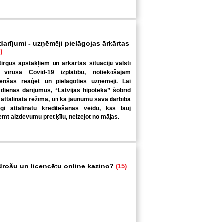
 darījumi - uzņēmēji pielāgojas ārkārtas
)
tirgus apstākļiem un ārkārtas situāciju valstī
 vīrusa Covid-19 izplatību, notiekošajam
enšas reaģēt un pielāgoties uzņēmēji. Lai
kdienas darījumus, “Latvijas hipotēka” šobrīd
 attālinātā režīmā, un kā jaunumu savā darbībā
nīgi attālinātu kreditēšanas veidu, kas ļauj
mt aizdevumu pret ķīlu, neizejot no mājas.
 drošu un licencētu online kazino?
(15)