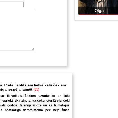
Olga
. Pretēji solītajam lielveikalu čekiem
ecīga iespēja laimēt
(85)
par lielveikalu čekiem uzradusies ar lielu
iepriekš tika ziņots, ka čeku loterijā visi čeki
nlīdz godīgā, taisnīgā izlozē un ka laimētājus
iks neatkarīga datorsistēma pēc nejaušības