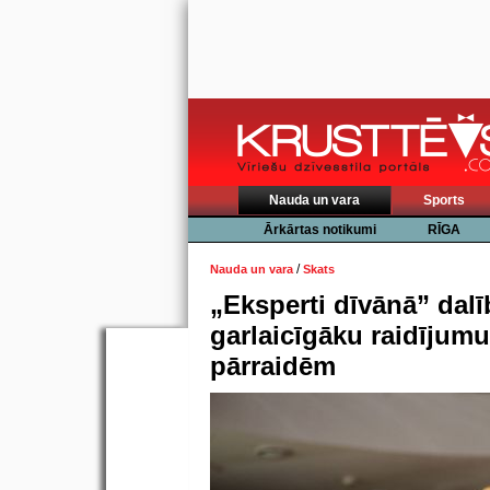
Nauda un vara
Sports
Ārkārtas notikumi
RĪGA
/
Nauda un vara
Skats
„Eksperti dīvānā” dalī
garlaicīgāku raidījumu
pārraidēm