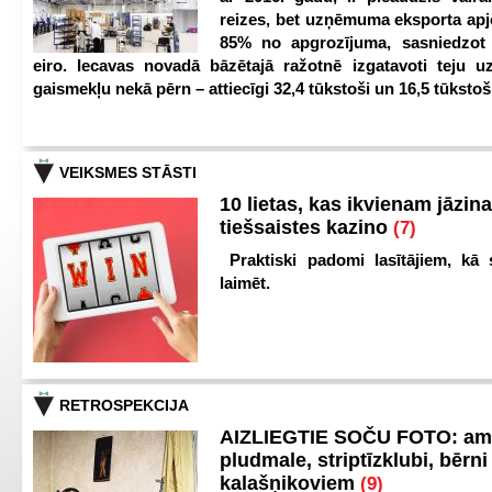
reizes, bet uzņēmuma eksporta apj
85% no apgrozījuma, sasniedzot 
eiro. Iecavas novadā bāzētajā ražotnē izgatavoti teju u
gaismekļu nekā pērn – attiecīgi 32,4 tūkstoši un 16,5 tūkstoš
VEIKSMES STĀSTI
10 lietas, kas ikvienam jāzina
tiešsaistes kazino
(7)
Praktiski padomi lasītājiem, kā 
laimēt.
RETROSPEKCIJA
AIZLIEGTIE SOČU FOTO: am
pludmale, striptīzklubi, bērni
kalašņikoviem
(9)