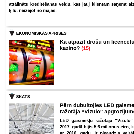
attālinātu kreditēšanas veidu, kas ļauj klientam saņemt a
ķīlu, neizejot no mājas.
EKONOMISKĀS APRISES
Kā atpazīt drošu un licencēt
kazino?
(15)
SKATS
Pērn dubultojies LED gaisme
ražotāja “Vizulo” apgrozīju
LED gaismekļu ražotāja “Vizulo”
2017. gadā bijis 5,6 miljonus eiro, k
ar 2016. gadu, ir pieaudzis vair