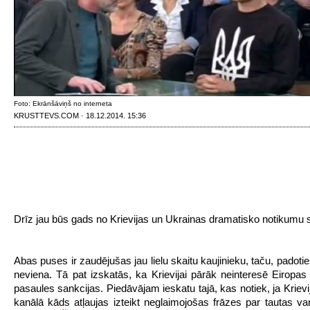
Foto: Ekrānšāviņš no interneta
KRUSTTEVS.COM · 18.12.2014. 15:36
Drīz jau būs gads no Krievijas un Ukrainas dramatisko notikumu
Abas puses ir zaudējušas jau lielu skaitu kaujinieku, taču, padot
neviena. Tā pat izskatās, ka Krievijai pārāk neinteresē Eiropas
pasaules sankcijas. Piedāvājam ieskatu tajā, kas notiek, ja Kriev
kanālā kāds atļaujas izteikt neglaimojošas frāzes par tautas var