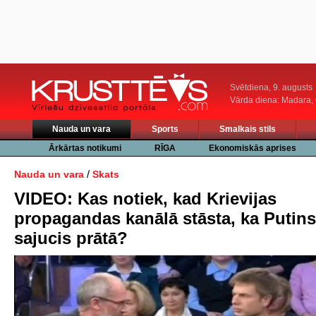
Svētdiena, 9. augusts
Vārda diena: Madara
Nauda un vara
Sports
Smalkais stils
Ārkārtas notikumi
RĪGA
Ekonomiskās aprises
/
Nauda un vara
Skats
VIDEO: Kas notiek, kad Krievijas
propagandas kanālā stāsta, ka Putins 
sajucis prātā?