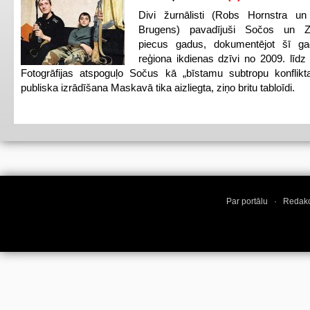
Divi žurnālisti (Robs Hornstra u
Brugens) pavadījuši Sočos un Z
piecus gadus, dokumentējot šī ga
reģiona ikdienas dzīvi no 2009. līd
Fotogrāfijas atspoguļo Sočus kā „bīstamu subtropu konflikt
publiska izrādīšana Maskavā tika aizliegta, ziņo britu tabloīdi.
Par portālu
·
Redakc