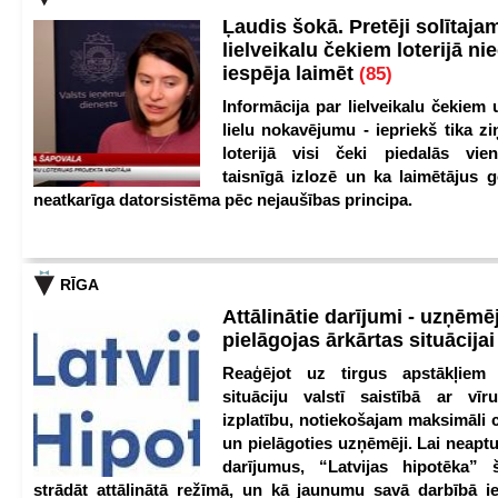
Ļaudis šokā. Pretēji solītaja
lielveikalu čekiem loterijā ni
iespēja laimēt
(85)
Informācija par lielveikalu čekiem 
lielu nokavējumu - iepriekš tika zi
loterijā visi čeki piedalās vien
taisnīgā izlozē un ka laimētājus g
neatkarīga datorsistēma pēc nejaušības principa.
RĪGA
Attālinātie darījumi - uzņēmēj
pielāgojas ārkārtas situācija
Reaģējot uz tirgus apstākļiem
situāciju valstī saistībā ar vīr
izplatību, notiekošajam maksimāli 
un pielāgoties uzņēmēji. Lai neaptu
darījumus, “Latvijas hipotēka” 
strādāt attālinātā režīmā, un kā jaunumu savā darbībā iev