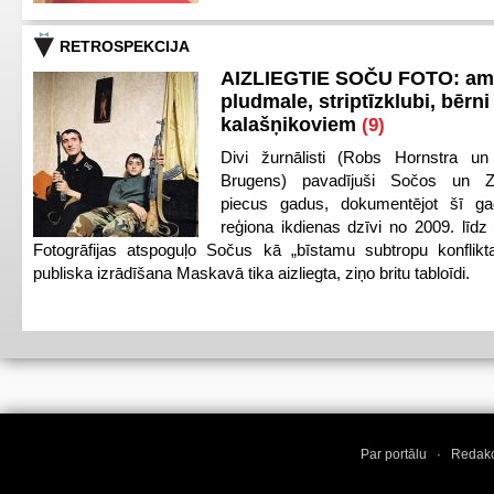
RETROSPEKCIJA
AIZLIEGTIE SOČU FOTO: am
pludmale, striptīzklubi, bērni
kalašņikoviem
(9)
Divi žurnālisti (Robs Hornstra u
Brugens) pavadījuši Sočos un Z
piecus gadus, dokumentējot šī ga
reģiona ikdienas dzīvi no 2009. līd
Fotogrāfijas atspoguļo Sočus kā „bīstamu subtropu konflikt
publiska izrādīšana Maskavā tika aizliegta, ziņo britu tabloīdi.
Par portālu
·
Redakc