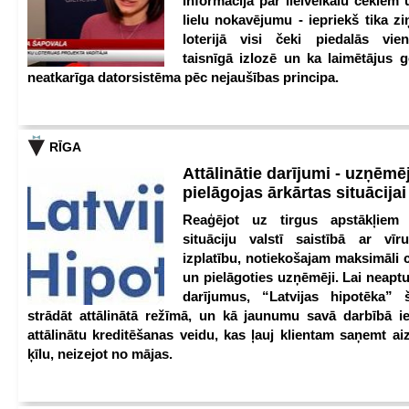
Informācija par lielveikalu čekiem 
lielu nokavējumu - iepriekš tika zi
loterijā visi čeki piedalās vien
taisnīgā izlozē un ka laimētājus g
neatkarīga datorsistēma pēc nejaušības principa.
RĪGA
Attālinātie darījumi - uzņēmēj
pielāgojas ārkārtas situācija
Reaģējot uz tirgus apstākļiem
situāciju valstī saistībā ar vīr
izplatību, notiekošajam maksimāli 
un pielāgoties uzņēmēji. Lai neaptu
darījumus, “Latvijas hipotēka” 
strādāt attālinātā režīmā, un kā jaunumu savā darbībā iev
attālinātu kreditēšanas veidu, kas ļauj klientam saņemt a
ķīlu, neizejot no mājas.