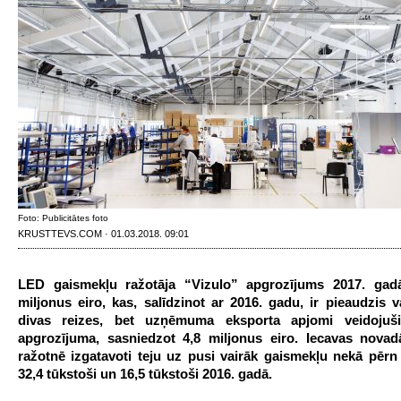
Foto: Publicitātes foto
KRUSTTEVS.COM · 01.03.2018. 09:01
LED gaismekļu ražotāja “Vizulo” apgrozījums 2017. gadā
miljonus eiro, kas, salīdzinot ar 2016. gadu, ir pieaudzis 
divas reizes, bet uzņēmuma eksporta apjomi veidoju
apgrozījuma, sasniedzot 4,8 miljonus eiro. Iecavas novad
ražotnē izgatavoti teju uz pusi vairāk gaismekļu nekā pērn 
32,4 tūkstoši un 16,5 tūkstoši 2016. gadā.