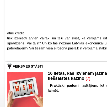
ātrie kredīti
tiek izsniegti arvien vairāk, un teju var šķist, ka vērojams īs
sprādziens. Vai tā ir? Un ko tas nozīmē Latvijas ekonomikai 
patērētājiem? Vai tiešām visā eirozonā pašlaik ir vērojama stab
VEIKSMES STĀSTI
10 lietas, kas ikvienam jāzina
tiešsaistes kazino
(7)
Praktiski padomi lasītājiem, kā 
laimēt.