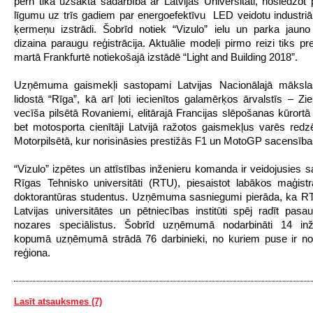
pērn tika uzsākta sadarbība ar Latvijas Universitāti, noslēdzot 
līgumu uz trīs gadiem par energoefektīvu LED veidotu industri
ķermeņu izstrādi. Šobrīd notiek “Vizulo” ielu un parka jaun
dizaina paraugu reģistrācija. Aktuālie modeļi pirmo reizi tiks pr
martā Frankfurtē notiekošajā izstādē “Light and Building 2018”.
Uzņēmuma gaismekļi sastopami Latvijas Nacionālajā māksl
lidostā “Rīga”, kā arī ļoti iecienītos galamērķos ārvalstīs – Z
vecīša pilsētā Rovaniemi, elitārajā Francijas slēpošanas kūrortā
bet motosporta cienītāji Latvijā ražotos gaismekļus varēs redz
Motorpilsētā, kur norisināsies prestižās F1 un MotoGP sacensība
“Vizulo” izpētes un attīstības inženieru komanda ir veidojusies s
Rīgas Tehnisko universitāti (RTU), piesaistot labākos maģist
doktorantūras studentus. Uzņēmuma sasniegumi pierāda, ka RT
Latvijas universitātes un pētniecības institūti spēj radīt pasa
nozares speciālistus. Šobrīd uzņēmumā nodarbināti 14 inže
kopumā uzņēmumā strādā 76 darbinieki, no kuriem puse ir n
reģiona.
Lasīt atsauksmes (7)