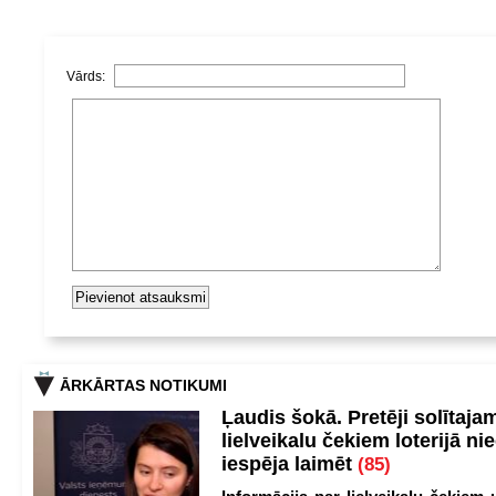
Vārds:
ĀRKĀRTAS NOTIKUMI
Ļaudis šokā. Pretēji solītaja
lielveikalu čekiem loterijā ni
iespēja laimēt
(85)