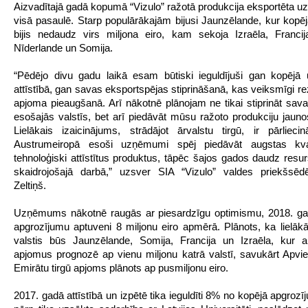
Aizvadītajā gadā kopumā “Vizulo” ražotā produkcija eksportēta uz
visā pasaulē. Starp populārākajām bijusi Jaunzēlande, kur kopē
bijis nedaudz virs miljona eiro, kam sekoja Izraēla, Francija
Nīderlande un Somija.
“Pēdējo divu gadu laikā esam būtiski ieguldījuši gan kopēj
attīstībā, gan savas eksportspējas stiprināšanā, kas veiksmīgi rez
apjoma pieaugšanā. Arī nākotnē plānojam ne tikai stiprināt sava
esošajās valstīs, bet arī piedāvāt mūsu ražoto produkciju jauno
Lielākais izaicinājums, strādājot ārvalstu tirgū, ir pārlieci
Austrumeiropā esoši uzņēmumi spēj piedāvāt augstas kva
tehnoloģiski attīstītus produktus, tāpēc šajos gados daudz resur
skaidrojošajā darbā,” uzsver SIA “Vizulo” valdes priekšsēdē
Zeltiņš.
Uzņēmums nākotnē raugās ar piesardzīgu optimismu, 2018. gad
apgrozījumu aptuveni 8 miljonu eiro apmērā. Plānots, ka lielāk
valstis būs Jaunzēlande, Somija, Francija un Izraēla, kur a
apjomus prognozē ap vienu miljonu katrā valstī, savukārt Apvi
Emirātu tirgū apjoms plānots ap pusmiljonu eiro.
2017. gadā attīstībā un izpētē tika ieguldīti 8% no kopējā apgroz