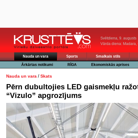
Svētdiena, 9. augusts
Vārda diena: Madara
Nauda un vara
Sports
Smalkais stils
Ārkārtas notikumi
RĪGA
Ekonomiskās aprises
/
Nauda un vara
Skats
Pērn dubultojies LED gaismekļu ražo
“Vizulo” apgrozījums