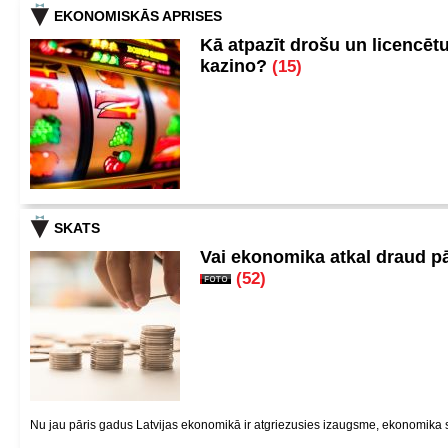
EKONOMISKĀS APRISES
Kā atpazīt drošu un licencēt
kazino?
(15)
SKATS
Vai ekonomika atkal draud p
(52)
Nu jau pāris gadus Latvijas ekonomikā ir atgriezusies izaugsme, ekonomika si