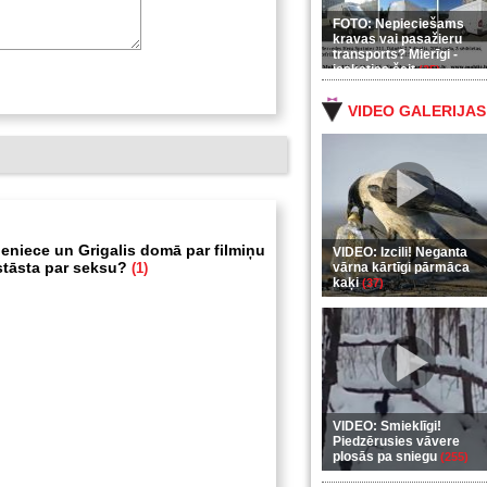
FOTO: Nepieciešams
kravas vai pasažieru
transports? Mierīgi -
ieskaties šeit
(35)
VIDEO GALERIJAS
eniece un Grigalis domā par filmiņu
VIDEO: Izcili! Neganta
stāsta par seksu?
(1)
vārna kārtīgi pārmāca
kaķi
(37)
VIDEO: Smieklīgi!
Piedzērusies vāvere
plosās pa sniegu
(255)