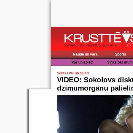
Nauda un vara
Sports
Par un ap TO
Viņas par mum
/
Sekss
Par un ap TO
VIDEO: Sokolovs disk
dzimumorgānu paliel