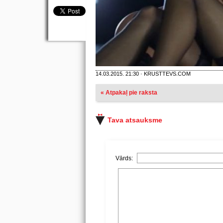
14.03.2015. 21:30 · KRUSTTEVS.COM
« Atpakaļ pie raksta
Tava atsauksme
Vārds: