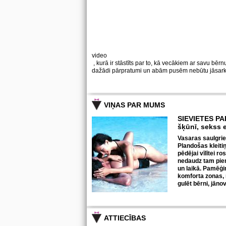
video
, kurā ir stāstīts par to, kā vecākiem ar savu bērn
dažādi pārpratumi un abām pusēm nebūtu jāsark
VIŅAS PAR MUMS
SIEVIETES PA
šķūnī, sekss 
Vasaras saulgriež
Plandošas kleitiņa
pēdējai vīlītei r
nedaudz tam pie
un laikā. Pamēģin
komforta zonas, 
gulēt bērni, jān
ATTIECĪBAS