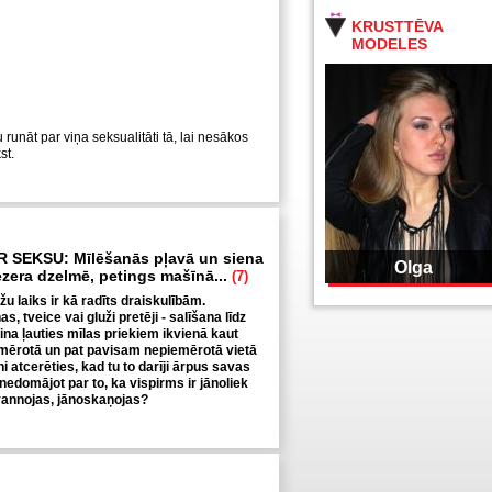
KRUSTTĒVA
MODELES
u runāt par viņa seksualitāti tā, lai nesākos
st.
R SEKSU: Mīlēšanās pļavā un siena
Olga
ezera dzelmē, petings mašīnā...
(7)
u laiks ir kā radīts draiskulībām.
s, tveice vai gluži pretēji - salīšana līdz
osina ļauties mīlas priekiem ikvienā kaut
mērotā un pat pavisam nepiemērotā vietā
i atcerēties, kad tu to darīji ārpus savas
nedomājot par to, ka vispirms ir jānoliek
ovannojas, jānoskaņojas?