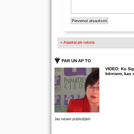
« Atpakaļ pie raksta
PAR UN AP TO
VIDEO: Ko Sip
bērniem, kas 
Jau nesen publicējām