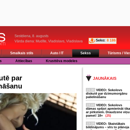
Sestdiena, 8. augusts
Seko:
8 186
Vārda diena: Mudīte, Vladislavs, Vladislava
Smalkais stils
Auto / IT
Sekss
Tūrisms / Vie
s
Attiecības
Krusttēva modeles
utē par
JAUNĀKAIS
ināšanu
21:30
VIDEO: Sokolovs
diskutē par dzimumorgānu
palielināšanu
15:44
VIDEO: Sokolovs
dāmas spējot apmierināt tika
ar pirkstiem. Draudzene viņu
pamet! 18+
(25)
15:28
VIDEO: Skaistākais
bildinājums – vīrs to plānoja