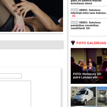
gadu un paveica mīļotās
dzimšanas dienā
18:27
VIDEO: Sokolovs
televīzijā mēra savu krāniņu
(5)
17:55
VIDEO: Sokolova
pamācības nevainības
zaudēšanā! 18+
FOTO GALERIJAS
FOTO: Hennessy XO
pulcē Latvijas eliti
(32)