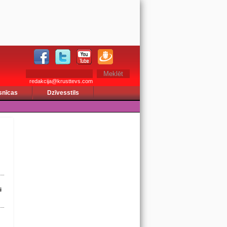
redakcija@krusttevs.com
snīcas
Dzīvesstils
i