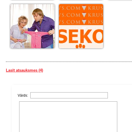
Lasīt atsauksmes (4)
Vārds: