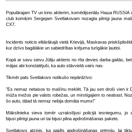
Populārajam TV un kino aktierim, komēdijseriālu Наша RUSSIA
club komiķim Sergejam Svetlakovam nozagta pilnīgi jauna ma
CX7.
Incidents noticis elitārākajā vietā Krievijā, Maskavas priekšpilsē
kur dzīvo bagātākie un sabiedrības krējuma turīgākie ļautiņi.
Kopā ar savu sievu Jūliju aktieris no rīta devies darba gaitās, be
mājas abi konstatējuši, ka auto stāvvietā vairs nav.
Tikmēr pats Svetlakovs notikušo nepārdzīvo:
"Es nemaz netaisos to mašīnu meklēt. Tā jau sen droši vien ir
mūža mežos pie valsts robežas, un mirstīgajiem to neatrast. 
šo auto, tātad tā nemaz nebija domāta mums!"
Mākslinieka sieva tomēr uzrakstījusi policijā iesniegumu, jo
bijusi pilnīgi jauna un tai bijusi pilna apdrošināšanas pakete.
Svetlakovs atzinis, ka gaidīs apdrošināšanas prēmiju, lai tikt