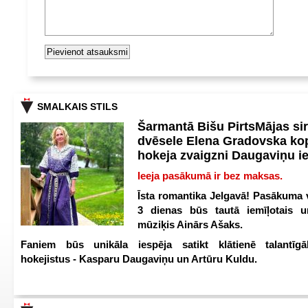
SMALKAIS STILS
Šarmantā Bišu PirtsMājas si
dvēsele Elena Gradovska ko
hokeja zvaigzni Daugaviņu i
Ieeja pasākumā ir bez maksas.
Īsta romantika Jelgavā! Pasākuma v
3 dienas būs tautā iemīļotais u
mūziķis Ainārs Ašaks.
Faniem būs unikāla iespēja satikt klātienē talantīgā
hokejistus - Kasparu Daugaviņu un Artūru Kuldu.