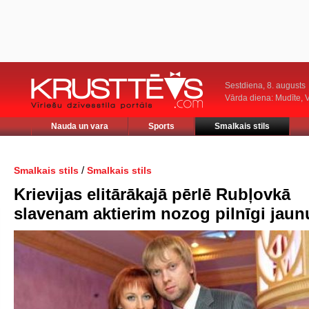
Sestdiena, 8. augusts
Vārda diena: Mudīte, V
Nauda un vara
Sports
Smalkais stils
/
Smalkais stils
Smalkais stils
Krievijas elitārākajā pērlē Rubļovkā
slavenam aktierim nozog pilnīgi jaun