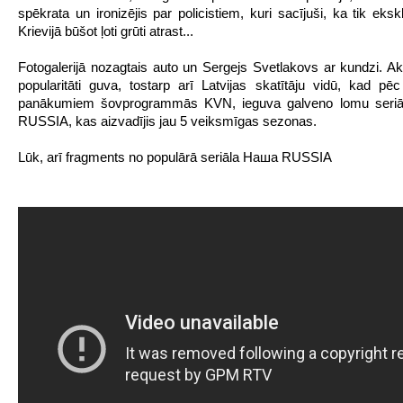
spēkrata un ironizējis par policistiem, kuri sacījuši, ka tik eks
Krievijā būšot ļoti grūti atrast...
Fotogalerijā nozagtais auto un Sergejs Svetlakovs ar kundzi. Akt
popularitāti guva, tostarp arī Latvijas skatītāju vidū, kad pēc
panākumiem šovprogrammās KVN, ieguva galveno lomu ser
RUSSIA, kas aizvadījis jau 5 veiksmīgas sezonas.
Lūk, arī fragments no populārā seriāla Наша RUSSIA