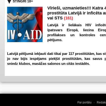
STINGRI 18+
Vīrieši, uzmanieties!!! Katra 4
prostitūta Latvijā ir inficēta 
vai STS
(161)
Latvijā ir lielākais HIV inficēt
īpatsvars Eiropā, liecina Eir
profilakses un kontroles ce
pētījums.
Latvijā pētījumā iekļauti dati tikai par 117 prostitūtām, kas s
jo nav bijis iespējams piekļūt prostitūtām, kas savus 
sniedz klubos, masāžas salonos un citās iestādēs.
Par portālu
·
Redakc