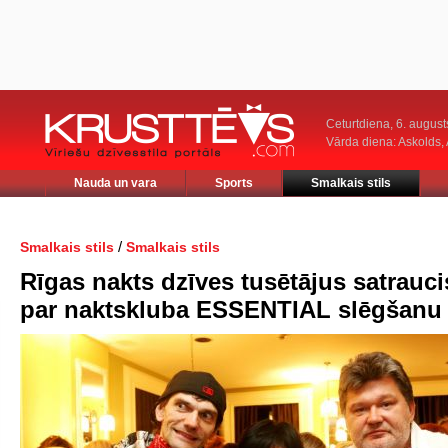
Ceturtdiena, 6. august
Vārda diena: Askolds,
Nauda un vara
Sports
Smalkais stils
/
Smalkais stils
Smalkais stils
Rīgas nakts dzīves tusētājus satrauci
par naktskluba ESSENTIAL slēgšanu