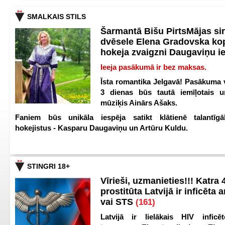
SMALKAIS STILS
Šarmantā Bišu PirtsMājas si
dvēsele Elena Gradovska ko
hokeja zvaigzni Daugaviņu i
Ieeja pasākumā ir bez maksas.
Īsta romantika Jelgavā! Pasākuma v
3 dienas būs tautā iemīļotais u
mūziķis Ainārs Ašaks.
Faniem būs unikāla iespēja satikt klātienē talantīgā
hokejistus - Kasparu Daugaviņu un Artūru Kuldu.
STINGRI 18+
Vīrieši, uzmanieties!!! Katra 4
prostitūta Latvijā ir inficēta 
vai STS
(161)
Latvijā ir lielākais HIV inficēt