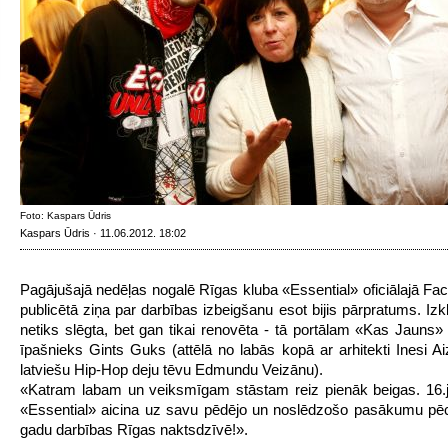
Foto: Kaspars Ūdris
Kaspars Ūdris · 11.06.2012. 18:02
Pagājušajā nedēļas nogalē Rīgas kluba «Essential» oficiālajā Fa
publicētā ziņa par darbības izbeigšanu esot bijis pārpratums. Izk
netiks slēgta, bet gan tikai renovēta - tā portālam «Kas Jauns» a
īpašnieks Gints Guks (attēlā no labās kopā ar arhitekti Inesi Ai
latviešu Hip-Hop deju tēvu Edmundu Veizānu).
«Katram labam un veiksmīgam stāstam reiz pienāk beigas. 16.j
«Essential» aicina uz savu pēdējo un noslēdzošo pasākumu pē
gadu darbības Rīgas naktsdzīvē!».