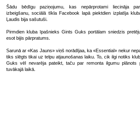
Šādu bēdīgu paziņojumu, kas nepārprotami liecināja pa
izbeigšanu, sociālā tīkla Facebook lapā piektdien izplatīja kluba
Ļaudis bija sašutuši.
Pirmdien kluba īpašnieks Gints Guks portālam sniedzis pretēju
esot bijis pārpratums.
Sarunā ar «Kas Jauns» viņš norādījaa, ka «Essential» nekur nep
tiks slēgts tikai uz telpu atjaunošanas laiku. To, cik ilgi notiks kl
Guks vēl nevarēja pateikt, taču par remonta ilgumu plānots 
tuvākajā laikā.