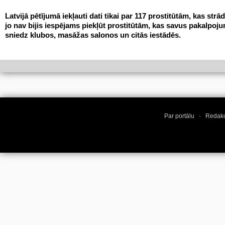
Latvijā pētījumā iekļauti dati tikai par 117 prostitūtām, kas strād
jo nav bijis iespējams piekļūt prostitūtām, kas savus pakalpoj
sniedz klubos, masāžas salonos un citās iestādēs.
Par portālu
·
Redakc