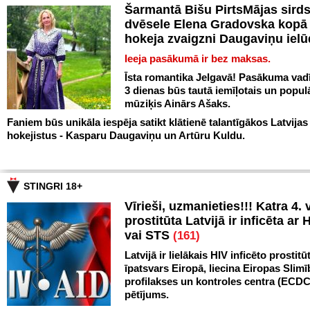
Šarmantā Bišu PirtsMājas sird
dvēsele Elena Gradovska kopā 
hokeja zvaigzni Daugaviņu iel
Ieeja pasākumā ir bez maksas.
Īsta romantika Jelgavā! Pasākuma vadī
3 dienas būs tautā iemīļotais un popul
mūziķis Ainārs Ašaks.
Faniem būs unikāla iespēja satikt klātienē talantīgākos Latvijas
hokejistus - Kasparu Daugaviņu un Artūru Kuldu.
STINGRI 18+
Vīrieši, uzmanieties!!! Katra 4. v
prostitūta Latvijā ir inficēta ar 
vai STS
(161)
Latvijā ir lielākais HIV inficēto prostitū
īpatsvars Eiropā, liecina Eiropas Slim
profilakses un kontroles centra (ECDC
pētījums.