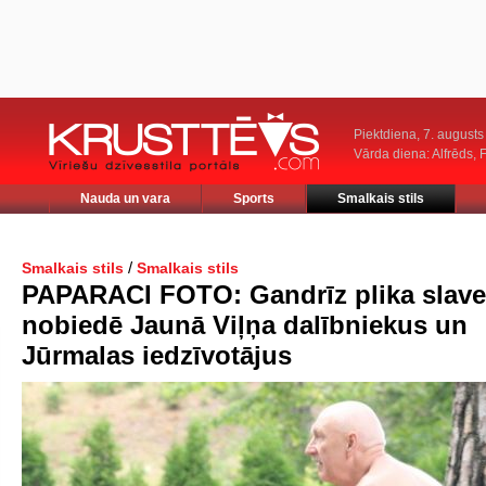
Piektdiena, 7. augusts
Vārda diena: Alfrēds, 
Nauda un vara
Sports
Smalkais stils
/
Smalkais stils
Smalkais stils
PAPARACI FOTO: Gandrīz plika slave
nobiedē Jaunā Viļņa dalībniekus un
Jūrmalas iedzīvotājus