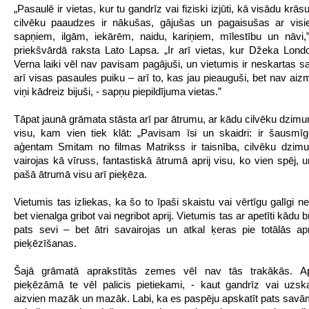
„Pasaulē ir vietas, kur tu gandrīz vai fiziski izjūti, kā visādu krā
cilvēku paaudzes ir nākušas, gājušas un pagaisušas ar vis
sapņiem, ilgām, iekārēm, naidu, kariņiem, mīlestību un nāvi
priekšvārdā raksta Lato Lapsa. „Ir arī vietas, kur Džeka Lond
Verna laiki vēl nav pavisam pagājuši, un vietumis ir neskartas s
arī visas pasaules puiku – arī to, kas jau pieauguši, bet nav aiz
viņi kādreiz bijuši, - sapņu piepildījuma vietas.”
Tāpat jaunā grāmata stāsta arī par ātrumu, ar kādu cilvēku dzimu
visu, kam vien tiek klāt: „Pavisam īsi un skaidri: ir šausmīg
aģentam Smitam no filmas Matrikss ir taisnība, cilvēku dzim
vairojas kā vīruss, fantastiskā ātrumā aprij visu, ko vien spēj, u
pašā ātrumā visu arī pieķēza.
Vietumis tas izliekas, ka šo to īpaši skaistu vai vērtīgu galīgi ne
bet vienalga gribot vai negribot aprij. Vietumis tas ar apetīti kādu br
pats sevi – bet ātri savairojas un atkal ķeras pie totālās a
pieķēzīšanas.
Šajā grāmatā aprakstītās zemes vēl nav tās trakākās. A
pieķēzāmā te vēl palicis pietiekami, - kaut gandrīz vai uzsk
aizvien mazāk un mazāk. Labi, ka es paspēju apskatīt pats sav