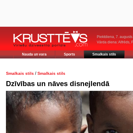
Piektdiena, 7. augusts
Vārda diena: Alfrēds, 
Nauda un vara
Sports
Smalkais stils
/
Smalkais stils
Smalkais stils
Dzīvības un nāves disnejlendā