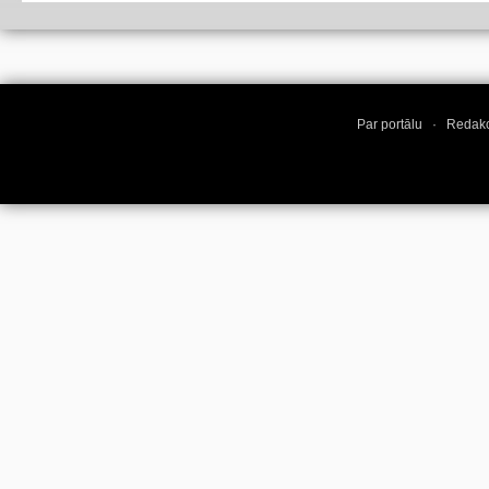
Par portālu
·
Redakc