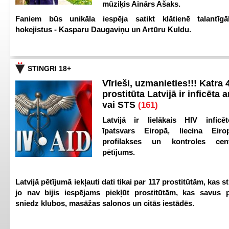
mūziķis Ainārs Ašaks.
Faniem būs unikāla iespēja satikt klātienē talantīgā
hokejistus - Kasparu Daugaviņu un Artūru Kuldu.
STINGRI 18+
Vīrieši, uzmanieties!!! Katra 4
prostitūta Latvijā ir inficēta 
vai STS
(161)
Latvijā ir lielākais HIV inficēt
īpatsvars Eiropā, liecina Eir
profilakses un kontroles ce
pētījums.
Latvijā pētījumā iekļauti dati tikai par 117 prostitūtām, kas s
jo nav bijis iespējams piekļūt prostitūtām, kas savus 
sniedz klubos, masāžas salonos un citās iestādēs.