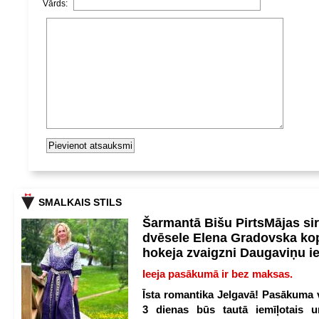
Vārds:
SMALKAIS STILS
Šarmantā Bišu PirtsMājas si
dvēsele Elena Gradovska ko
hokeja zvaigzni Daugaviņu i
Ieeja pasākumā ir bez maksas.
Īsta romantika Jelgavā! Pasākuma v
3 dienas būs tautā iemīļotais u