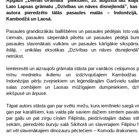
Apgāds „Dienas Grāmata” piektdien, 10. augustā laiž klajā 
Lato Lapsas grāmatu „Dzīvības un nāves disnejlendā”, kas 
autora pieredzēto tālās pasaules malās – Indonēzijā, 
Kambodžā un Laosā.
Pasaules grandiozākās ballīšbēres un pasaules pēdējais īsto va
ciemats, pasaules slepenākā pilsēta un pasaules pēdējā burin
pasaules slavenākais vulkāns un pasaules kārīgākie sikspārņ
ēdāji, - unikālas eksotikas „Dzīvības un nāves disnejlendā
netrūkst.
Ieinteresēti un aizraujoši grāmata stāsta par vairākos ceļojumos 
mīnu mednieku ikdienu un izdzīvojušajiem Kambodžas 
Indonēzijas pērļu zvejniekiem un leģendārajām Garšvielu salā
salas zombijiem un Laosas mūžīgajiem dumpiniekiem, dzī
iekšpusē un ārpusē.
Tāpat autors stāsta gan par svēto mežu, kura iemītnieki sargā v
gan par karalīšiem, kas valda pār saviem dažiem simtiem pavals
par gaiļu un pat zirgu cīņām Filipīnās, piedzīvotajām dabas sti
sekām, pieredzēto burvju salā Sikihorā un slavenajiem Filipīnu h
arī vēl slavenākajiem dinozauru pēctečiem – Komodu drakoniem.