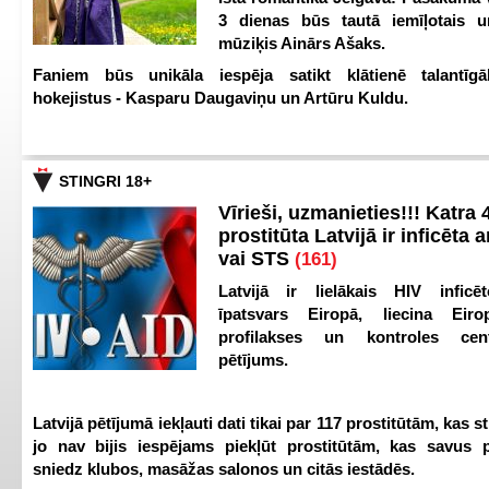
3 dienas būs tautā iemīļotais u
mūziķis Ainārs Ašaks.
Faniem būs unikāla iespēja satikt klātienē talantīgā
hokejistus - Kasparu Daugaviņu un Artūru Kuldu.
STINGRI 18+
Vīrieši, uzmanieties!!! Katra 4
prostitūta Latvijā ir inficēta 
vai STS
(161)
Latvijā ir lielākais HIV inficēt
īpatsvars Eiropā, liecina Eir
profilakses un kontroles ce
pētījums.
Latvijā pētījumā iekļauti dati tikai par 117 prostitūtām, kas s
jo nav bijis iespējams piekļūt prostitūtām, kas savus 
sniedz klubos, masāžas salonos un citās iestādēs.