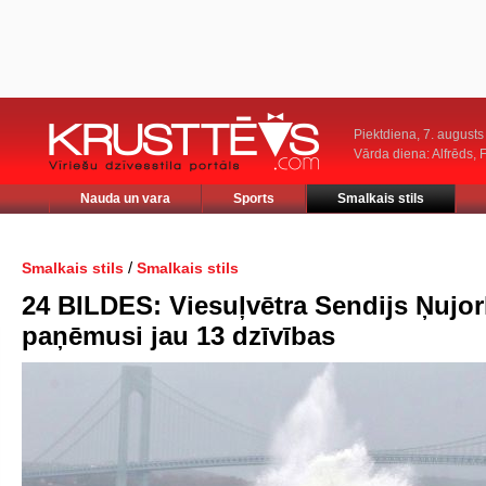
Piektdiena, 7. augusts
Vārda diena: Alfrēds, 
Nauda un vara
Sports
Smalkais stils
/
Smalkais stils
Smalkais stils
24 BILDES: Viesuļvētra Sendijs Ņujo
paņēmusi jau 13 dzīvības