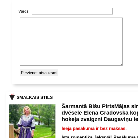
Vārds:
SMALKAIS STILS
Šarmantā Bišu PirtsMājas si
dvēsele Elena Gradovska ko
hokeja zvaigzni Daugaviņu i
Ieeja pasākumā ir bez maksas.
Īsta romantika Jelgavā! Pasākuma v