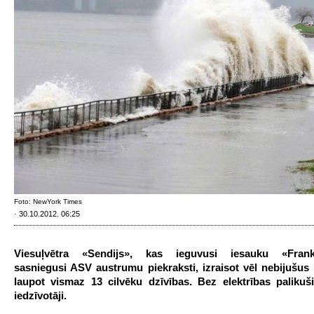
Foto: NewYork Times
· 30.10.2012. 06:25
Viesuļvētra «Sendijs», kas ieguvusi iesauku «Frank
sasniegusi ASV austrumu piekraksti, izraisot vēl nebijušus
laupot vismaz 13 cilvēku dzīvības. Bez elektrības palikuši
iedzīvotāji.