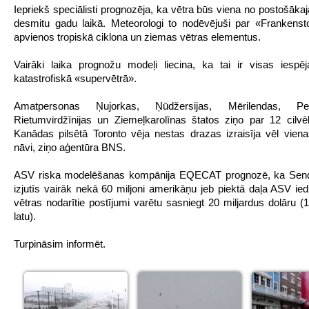
Iepriekš speciālisti prognozēja, ka vētra būs viena no postošāka
desmitu gadu laikā. Meteorologi to nodēvējuši par «Frankenst
apvienos tropiskā ciklona un ziemas vētras elementus.
Vairāki laika prognožu modeļi liecina, ka tai ir visas iespē
katastrofiskā «supervētrā».
Amatpersonas Ņujorkas, Ņūdžersijas, Mērilendas, Pensi
Rietumvirdžīnijas un Ziemeļkarolīnas štatos ziņo par 12 cilvē
Kanādas pilsētā Toronto vēja nestas drazas izraisīja vēl viena
nāvi, ziņo aģentūra BNS.
ASV riska modelēšanas kompānija EQECAT prognozē, ka Sendi
izjutīs vairāk nekā 60 miljoni amerikāņu jeb piektā daļa ASV ied
vētras nodarītie postījumi varētu sasniegt 20 miljardus dolāru (1
latu).
Turpināsim informēt.