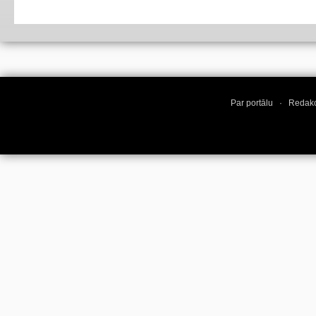
Par portālu
·
Redakc