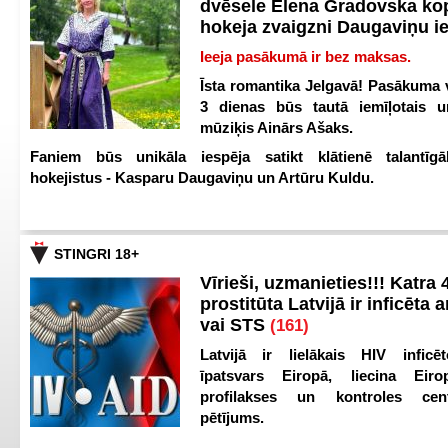
dvēsele Elena Gradovska ko
hokeja zvaigzni Daugaviņu i
Ieeja pasākumā ir bez maksas.
Īsta romantika Jelgavā! Pasākuma v
3 dienas būs tautā iemīļotais u
mūziķis Ainārs Ašaks.
Faniem būs unikāla iespēja satikt klātienē talantīgā
hokejistus - Kasparu Daugaviņu un Artūru Kuldu.
STINGRI 18+
Vīrieši, uzmanieties!!! Katra 4
prostitūta Latvijā ir inficēta 
vai STS
(161)
Latvijā ir lielākais HIV inficēt
īpatsvars Eiropā, liecina Eir
profilakses un kontroles ce
pētījums.