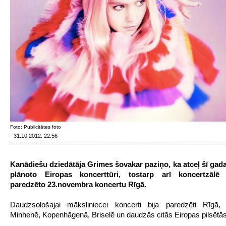
Foto: Publicitātes foto
· 31.10.2012. 22:56
Kanādiešu dziedātāja Grimes šovakar paziņo, ka atceļ šī gad
plānoto Eiropas koncerttūri, tostarp arī koncertzālē 
paredzēto 23.novembra koncertu Rīgā.
Daudzsološajai māksliniecei koncerti bija paredzēti Rīgā, 
Minhenē, Kopenhāgenā, Briselē un daudzās citās Eiropas pilsētās