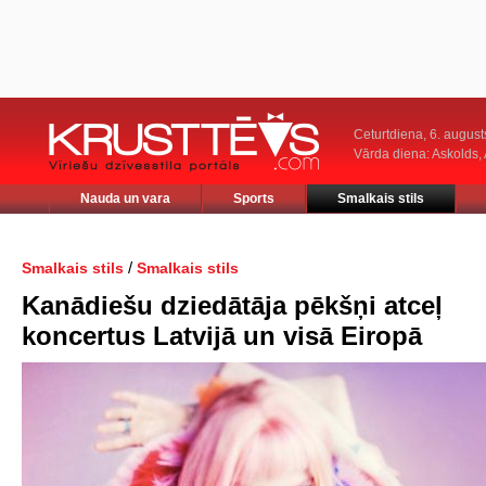
Ceturtdiena, 6. august
Vārda diena: Askolds,
Nauda un vara
Sports
Smalkais stils
/
Smalkais stils
Smalkais stils
Kanādiešu dziedātāja pēkšņi atceļ
koncertus Latvijā un visā Eiropā