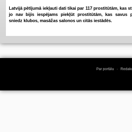
Latvijā pētījumā iekļauti dati tikai par 117 prostitūtām, kas s
jo nav bijis iespējams piekļūt prostitūtām, kas savus 
sniedz klubos, masāžas salonos un citās iestādēs.
Par portālu
·
Redakc