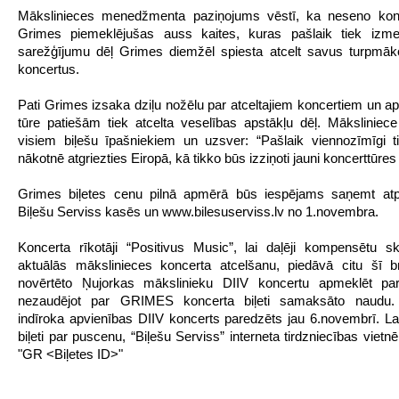
Mākslinieces menedžmenta paziņojums vēstī, ka neseno konc
Grimes piemeklējušas auss kaites, kuras pašlaik tiek izme
sarežģījumu dēļ Grimes diemžēl spiesta atcelt savus turpmāk
koncertus.
Pati Grimes izsaka dziļu nožēlu par atceltajiem koncertiem un aps
tūre patiešām tiek atcelta veselības apstākļu dēļ. Māksliniece
visiem biļešu īpašniekiem un uzsver: “Pašlaik viennozīmīgi t
nākotnē atgriezties Eiropā, kā tikko būs izziņoti jauni koncerttūres
Grimes biļetes cenu pilnā apmērā būs iespējams saņemt atp
Biļešu Serviss kasēs un www.bilesuserviss.lv no 1.novembra.
Koncerta rīkotāji “Positivus Music”, lai daļēji kompensētu 
aktuālās mākslinieces koncerta atcelšanu, piedāvā citu šī b
novērtēto Ņujorkas mākslinieku DIIV koncertu apmeklēt pa
nezaudējot par GRIMES koncerta biļeti samaksāto naudu. 
indīroka apvienības DIIV koncerts paredzēts jau 6.novembrī. La
biļeti par puscenu, “Biļešu Serviss” interneta tirdzniecības vietnē
"GR <Biļetes ID>"