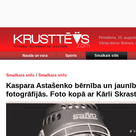
Pirmdiena, 10. august
Vārda diena: Brencis, 
Nauda un vara
Sports
Smalkais stils
/
Smalkais stils
Smalkais stils
Kaspara Astašenko bērnība un jaunī
fotogrāfijās. Foto kopā ar Kārli Skras