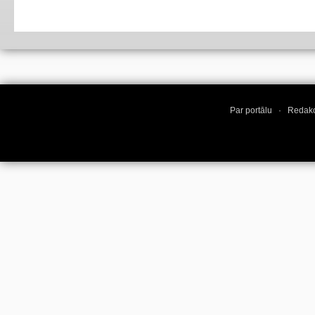
Par portālu
·
Redakc