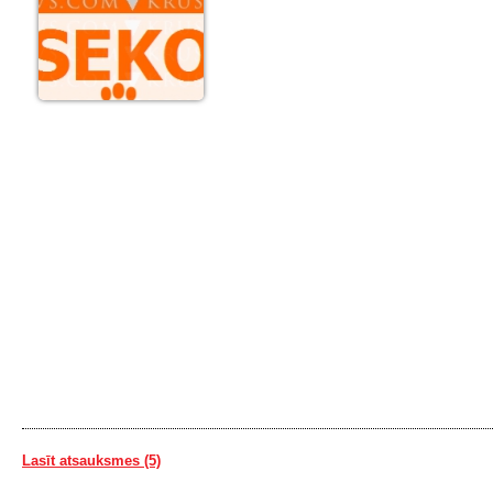
Lasīt atsauksmes (5)