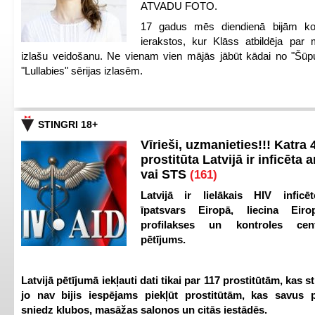
ATVADU FOTO.
17 gadus mēs diendienā bijām ko
ierakstos, kur Klāss atbildēja par 
izlašu veidošanu. Ne vienam vien mājās jābūt kādai no "Šūp
"Lullabies" sērijas izlasēm.
STINGRI 18+
Vīrieši, uzmanieties!!! Katra 4
prostitūta Latvijā ir inficēta 
vai STS
(161)
Latvijā ir lielākais HIV inficēt
īpatsvars Eiropā, liecina Eir
profilakses un kontroles ce
pētījums.
Latvijā pētījumā iekļauti dati tikai par 117 prostitūtām, kas s
jo nav bijis iespējams piekļūt prostitūtām, kas savus 
sniedz klubos, masāžas salonos un citās iestādēs.