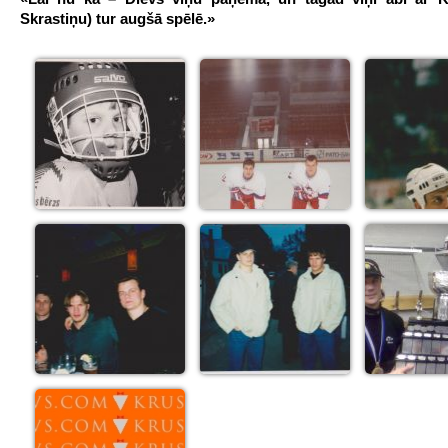
Skrastiņu) tur augšā spēlē.»