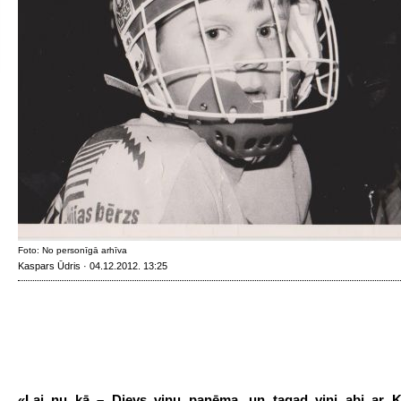
Foto: No personīgā arhīva
Kaspars Ūdris · 04.12.2012. 13:25
«Lai nu kā – Dievs viņu paņēma, un tagad viņi abi ar K