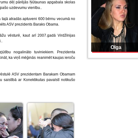
ērumu dēļ pārējās Ņūtaunas apgabala skolas
 īpašo uzdevumu vienību..
ā tajā atradās aptuveni 600 bērnu vecumā no
rmēts ASV prezidents Baraks Obama.
žu vēsturē, kaut arī 2007.gadā Virdžīnijas
..
Olga
jūtību nogalināto tuviniekiem. Prezidenta
cināt, ka viņš mēģinās reanimēt kaujas ieroču
ņš vēstulē ASV prezidentam Barakam Obamam
bu saistībā ar Konektikutas pavalstī notikušo