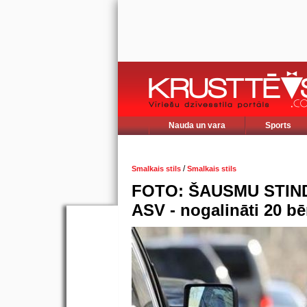
Nauda un vara
Sports
/
Smalkais stils
Smalkais stils
FOTO: ŠAUSMU STIND
ASV - nogalināti 20 bē