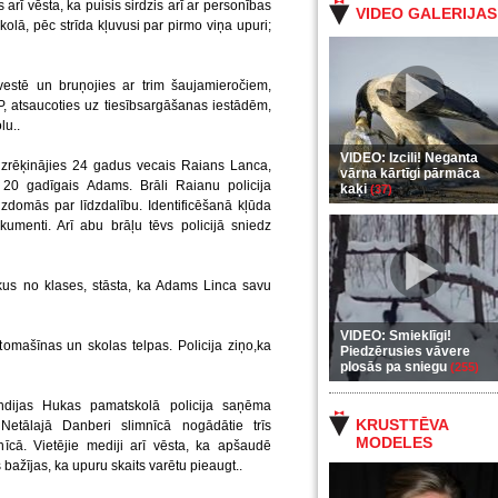
arī vēsta, ka puisis sirdzis arī ar personības
VIDEO GALERIJAS
olā, pēc strīda kļuvusi par pirmo viņa upuri;
estē un bruņojies ar trim šaujamieročiem,
, atsaucoties uz tiesībsargāšanas iestādēm,
lu..
VIDEO: Izcili! Neganta
 izrēķinājies 24 gadus vecais Raians Lanca,
vārna kārtīgi pārmāca
s 20 gadīgais Adams. Brāli Raianu policija
kaķi
(37)
izdomās par līdzdalību. Identificēšanā kļūda
kumenti. Arī abu brāļu tēvs policijā sniedz
ikus no klases, stāsta, ka Adams Linca savu
VIDEO: Smieklīgi!
tomašīnas un skolas telpas. Policija ziņo,ka
Piedzērusies vāvere
plosās pa sniegu
(255)
ndijas Hukas pamatskolā policija saņēma
KRUSTTĒVA
. Netālajā Danberi slimnīcā nogādātie trīs
MODELES
nīcā. Vietējie mediji arī vēsta, ka apšaudē
bažījas, ka upuru skaits varētu pieaugt..