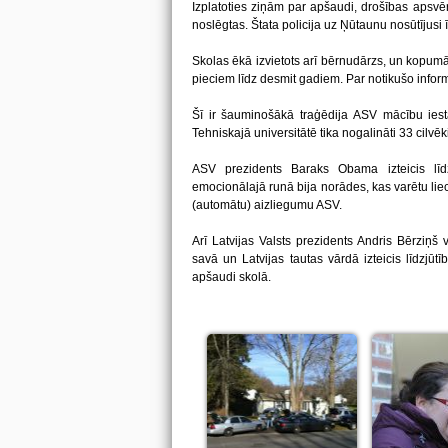
Izplatoties ziņām par apšaudi, drošības apsv
noslēgtas. Štata policija uz Ņūtaunu nosūtījusi
Skolas ēkā izvietots arī bērnudārzs, un kopum
pieciem līdz desmit gadiem. Par notikušo info
Šī ir šauminošākā traģēdija ASV mācību iestā
Tehniskajā universitātē tika nogalināti 33 cilvēki
ASV prezidents Baraks Obama izteicis līdz
emocionālajā runā bija norādes, kas varētu lie
(automātu) aizliegumu ASV.
Arī Latvijas Valsts prezidents Andris Bērzi
savā un Latvijas tautas vārdā izteicis līdzjūtī
apšaudi skolā.