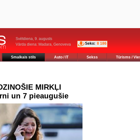
Svētdiena, 9. augusts
Seko:
8 186
Vārda diena: Madara, Genoveva
Smalkais stils
Auto / IT
Sekss
Tūrisms / Vie
ZINOŠIE MIRKĻI
rni un 7 pieaugušie