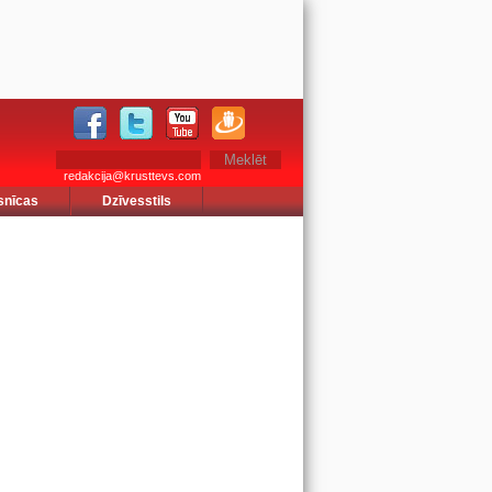
redakcija@krusttevs.com
snīcas
Dzīvesstils