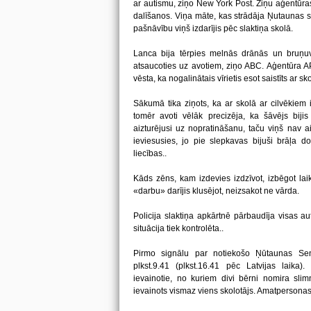
ar autismu, ziņo New York Post. Ziņu aģentūras 
dalīšanos. Viņa māte, kas strādāja Ņutaunas sk
pašnāvību viņš izdarījis pēc slaktiņa skolā.
Lanca bija tērpies melnās drānās un bruņuv
atsaucoties uz avotiem, ziņo ABC. Aģentūra AP
vēsta, ka nogalinātais vīrietis esot saistīts ar sko
Sākumā tika ziņots, ka ar skolā ar cilvēkiem
tomēr avoti vēlāk precizēja, ka šāvējs biji
aizturējusi uz nopratināšanu, taču viņš nav a
ieviesusies, jo pie slepkavas bijuši brāļa do
liecības..
Kāds zēns, kam izdevies izdzīvot, izbēgot la
«darbu» darījis klusējot, neizsakot ne vārda.
Policija slaktiņa apkārtnē pārbaudīja visas au
situācija tiek kontrolēta..
Pirmo signālu par notiekošo Ņūtaunas Se
plkst.9.41 (plkst.16.41 pēc Latvijas laika)
ievainotie, no kuriem divi bērni nomira slim
ievainots vismaz viens skolotājs. Amatpersonas 