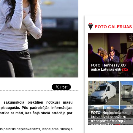
FOTO GALERIJAS
FOTO: Hennessy XO
pulcē Latvijas eliti
(32)
as sākumskolā piektdien notikusi masu
 pieaugušie. Pēc pašreizējās informācijas
FOTO: Nepieciešams
strīda ar māti, kas šajā skolā strādāja par
kravas vai pasažieru
transports? Mierīgi -
ieskaties šeit
(35)
s psihiski nepieskaitāms, iespējams, slimojis