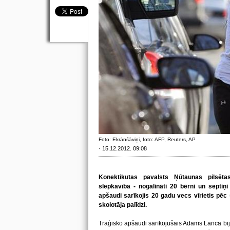
Foto: Ekrānšāviņi, foto: AFP, Reuters, AP
· 15.12.2012. 09:08
Konektikutas pavalsts Ņūtaunas pilsēt
slepkavība - nogalināti 20 bērni un septiņi
apšaudi sarīkojis 20 gadu vecs vīrietis pēc 
skolotāja palīdzi.
Traģisko apšaudi sarīkojušais Adams Lanca biji