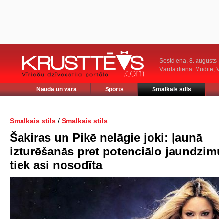
Sestdiena, 8. augusts
Vārda diena: Mudīte, V
Nauda un vara
Sports
Smalkais stils
/
Smalkais stils
Smalkais stils
Šakiras un Pikē nelāgie joki: ļaunā
izturēšanās pret potenciālo jaundzi
tiek asi nosodīta