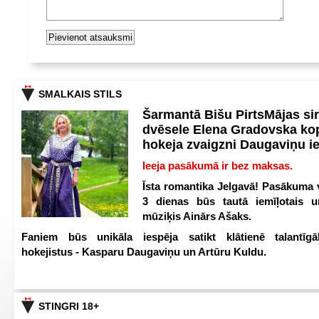
SMALKAIS STILS
Šarmantā Bišu PirtsMājas si
dvēsele Elena Gradovska ko
hokeja zvaigzni Daugaviņu i
Ieeja pasākumā ir bez maksas.
Īsta romantika Jelgavā! Pasākuma v
3 dienas būs tautā iemīļotais u
mūziķis Ainārs Ašaks.
Faniem būs unikāla iespēja satikt klātienē talantīgā
hokejistus - Kasparu Daugaviņu un Artūru Kuldu.
STINGRI 18+