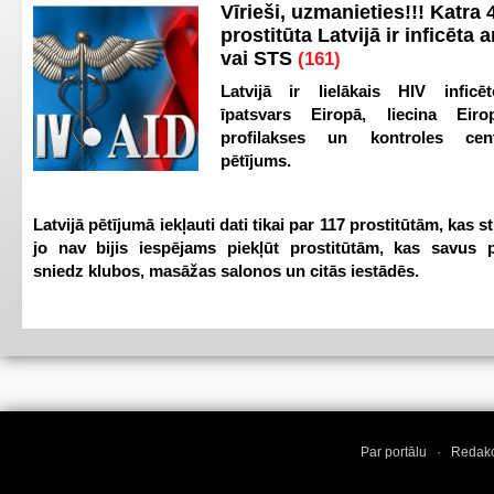
Vīrieši, uzmanieties!!! Katra 4
prostitūta Latvijā ir inficēta 
vai STS
(161)
Latvijā ir lielākais HIV inficēt
īpatsvars Eiropā, liecina Eir
profilakses un kontroles ce
pētījums.
Latvijā pētījumā iekļauti dati tikai par 117 prostitūtām, kas s
jo nav bijis iespējams piekļūt prostitūtām, kas savus 
sniedz klubos, masāžas salonos un citās iestādēs.
Par portālu
·
Redakc