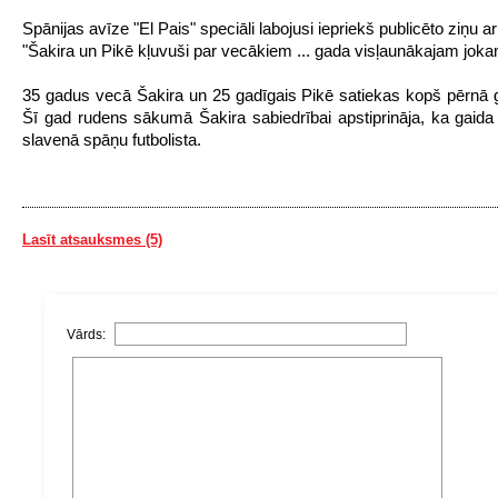
Spānijas avīze "El Pais" speciāli labojusi iepriekš publicēto ziņu ar
"Šakira un Pikē kļuvuši par vecākiem ... gada visļaunākajam jok
35 gadus vecā Šakira un 25 gadīgais Pikē satiekas kopš pērnā 
Šī gad rudens sākumā Šakira sabiedrībai apstiprināja, ka gaida
slavenā spāņu futbolista.
Lasīt atsauksmes (5)
Vārds: