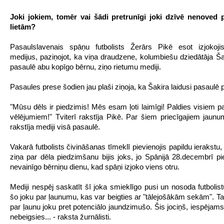
Joki jokiem, tomēr vai šādi pretrunīgi joki dzīvē nenoved p
lietām?
Pasaulslavenais spāņu futbolists Žerārs Pikē esot izjokoji
medijus, paziņojot, ka viņa draudzene, kolumbiešu dziedātāja Šak
pasaulē abu kopīgo bērnu, ziņo rietumu mediji.
Pasaules prese šodien jau plaši ziņoja, ka Šakira laidusi pasaulē 
"Mūsu dēls ir piedzimis! Mēs esam ļoti laimīgi! Paldies visiem pa
vēlējumiem!" Tviterī rakstīja Pikē. Par šiem priecīgajiem jaunu
rakstīja mediji visā pasaulē.
Vakarā futbolists čivināšanas tīmeklī pievienojis papildu ierakstu, 
ziņa par dēla piedzimšanu bijis joks, jo Spānijā 28.decembrī p
nevainīgo bērniņu dienu, kad spāņi izjoko viens otru.
Mediji nespēj saskatīt šī joka smieklīgo pusi un nosoda futbolist
šo joku par ļaunumu, kas var beigties ar "tālejošākām sekām". T
par ļaunu joku pret potenciālo jaundzimušo. Šis jociņš, iespējams
nebeigsies... - raksta žurnālisti.