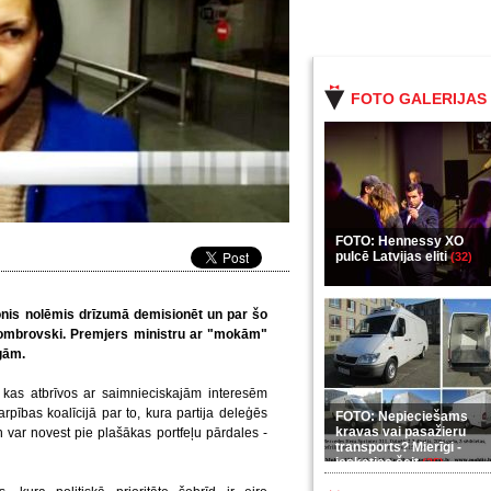
FOTO GALERIJAS
FOTO: Hennessy XO
pulcē Latvijas eliti
(32)
onis nolēmis drīzumā demisionēt un par šo
Dombrovski. Premjers ministru ar "mokām"
igām.
kas atbrīvos ar saimnieciskajām interesēm
tarpības koalīcijā par to, kura partija deleģēs
FOTO: Nepieciešams
kravas vai pasažieru
var novest pie plašākas portfeļu pārdales -
transports? Mierīgi -
ieskaties šeit
(35)