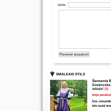
Vārds:
SMALKAIS STILS
Šarmantā B
Gradovska 
ielūdz!
(5)
Ieeja pasāku
Īsta romanti
būs tautā iem