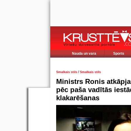
Nauda un vara
Sports
/
Smalkais stils
Smalkais stils
Ministrs Ronis atkāpj
pēc paša vadītās iest
klakarēšanas