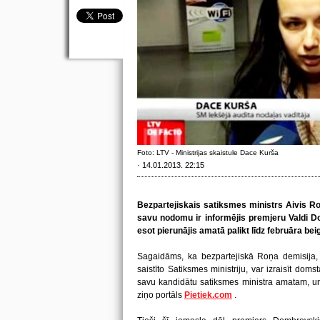
Foto: LTV - Ministrijas skaistule Dace Kurša
· 14.01.2013. 22:15
Bezpartejiskais satiksmes ministrs Aivis R
savu nodomu ir informējis premjeru Valdi 
esot pierunājis amatā palikt līdz februāra be
Sagaidāms, ka bezpartejiskā Roņa demisija, 
saistīto Satiksmes ministriju, var izraisīt doms
savu kandidātu satiksmes ministra amatam, un 
ziņo portāls
Pietiek.com
.