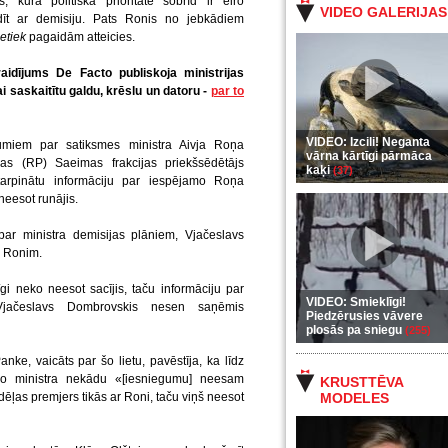
 kura politiskā prioritāte šobrīd ir eiro
VIDEO GALERIJAS
dīt ar demisiju. Pats Ronis no jebkādiem
etiek
pagaidām atteicies.
raidījums De Facto publiskoja ministrijas
i saskaitītu galdu, krēslu un datoru -
par to
VIDEO: Izcili! Neganta
tājumiem par satiksmes ministra Aivja Roņa
vārna kārtīgi pārmāca
jas (RP) Saeimas frakcijas priekšsēdētājs
kaķi
(37)
arpinātu informāciju par iespējamo Roņa
neesot runājis.
 par ministra demisijas plāniem, Vjačeslavs
m Ronim.
gi neko neesot sacījis, taču informāciju par
VIDEO: Smieklīgi!
 Vjačeslavs Dombrovskis nesen saņēmis
Piedzērusies vāvere
plosās pa sniegu
(255)
ke, vaicāts par šo lietu, pavēstīja, ka līdz
 no ministra nekādu «[iesniegumu] neesam
KRUSTTĒVA
ļas premjers tikās ar Roni, taču viņš neesot
MODELES