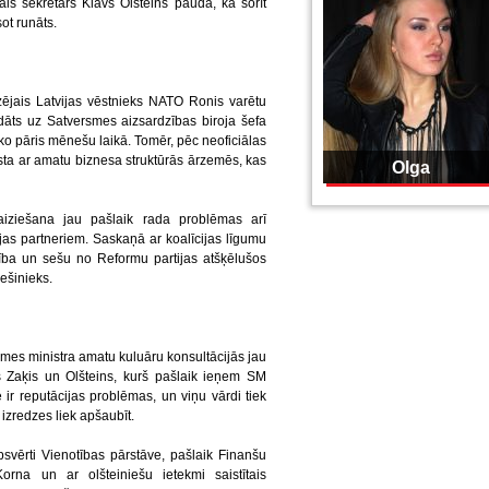
is sekretārs Klāvs Olšteins pauda, ka šorīt
ot runāts.
zējais Latvijas vēstnieks NATO Ronis varētu
āts uz Satversmes aizsardzības biroja šefa
āko pāris mēnešu laikā. Tomēr, pēc neoficiālas
sta ar amatu biznesa struktūrās ārzemēs, kas
Olga
aiziešana jau pašlaik rada problēmas arī
ijas partneriem. Saskaņā ar koalīcijas līgumu
ība un sešu no Reformu partijas atšķēlušos
ešinieks.
mes ministra amatu kuluāru konsultācijās jau
ars Zaķis un Olšteins, kurš pašlaik ieņem SM
r reputācijas problēmas, un viņu vārdi tiek
 izredzes liek apšaubīt.
svērti Vienotības pārstāve, pašlaik Finanšu
orna un ar olšteiniešu ietekmi saistītais