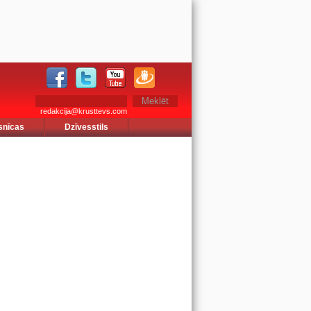
redakcija@krusttevs.com
snīcas
Dzīvesstils