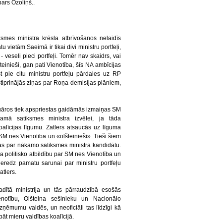
ars Ozoliņš..
ksmes ministra krēsla atbrīvošanos nelaidīs
vietām Saeimā ir tikai divi ministru portfeļi,
veseli pieci portfeļi. Tomēr nav skaidrs, vai
inieši, gan pati Vienotība, šīs NA ambīcijas
t pie citu ministru portfeļu pārdales uz RP
tiprinājās ziņas par Roņa demisijas plāniem,
luāros tiek apspriestas gaidāmās izmaiņas SM
amā satiksmes ministra izvēlei, ja tāda
alīcijas līgumu. Zatlers atsaucās uz līguma
 SM nes Vienotība un «olšteinieši». Tieši šiem
jas par nākamo satiksmes ministra kandidātu.
 ka politisko atbildību par SM nes Vienotība un
eredz pamatu sarunai par ministru portfeļu
atlers.
dītā ministrija un tās pārraudzībā esošās
enotību, Olšteina sešinieku un Nacionālo
zņēmumu valdēs, un neoficiāli tas līdzīgi kā
āt mieru valdības koalīcijā.