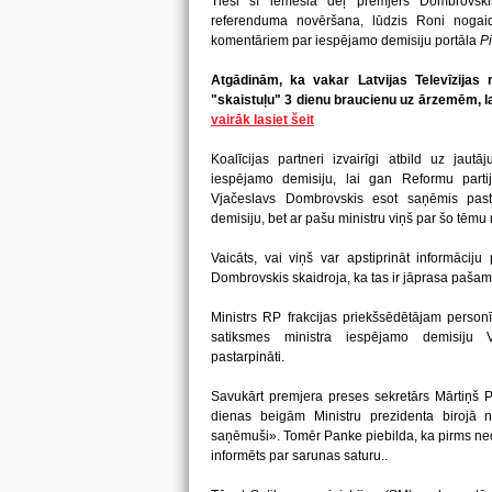
Tieši šī iemesla dēļ premjers Dombrovskis,
referenduma novēršana, lūdzis Roni nogai
komentāriem par iespējamo demisiju portāla
Pi
Atgādinām, ka vakar Latvijas Televīzijas 
"skaistuļu" 3 dienu braucienu uz ārzemēm, la
vairāk lasiet šeit
Koalīcijas partneri izvairīgi atbild uz jau
iespējamo demisiju, lai gan Reformu parti
Vjačeslavs Dombrovskis esot saņēmis past
demisiju, bet ar pašu ministru viņš par šo tēmu 
Vaicāts, vai viņš var apstiprināt informāciju
Dombrovskis skaidroja, ka tas ir jāprasa paša
Ministrs RP frakcijas priekšsēdētājam personī
satiksmes ministra iespējamo demisiju
pastarpināti.
Savukārt premjera preses sekretārs Mārtiņš Pan
dienas beigām Ministru prezidenta birojā
saņēmuši». Tomēr Panke piebilda, ka pirms nedē
informēts par sarunas saturu..