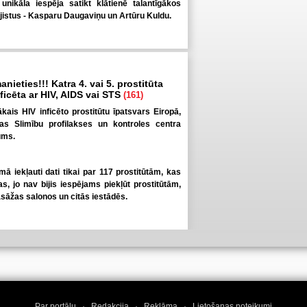
nikāla iespēja satikt klātienē talantīgākos
jistus - Kasparu Daugaviņu un Artūru Kuldu.
anieties!!! Katra 4. vai 5. prostitūta
inficēta ar HIV, AIDS vai STS
(161)
elākais HIV inficēto prostitūtu īpatsvars Eiropā,
pas Slimību profilakses un kontroles centra
ums.
umā iekļauti dati tikai par 117 prostitūtām, kas
as, jo nav bijis iespējams piekļūt prostitūtām,
āžas salonos un citās iestādēs.
Par portālu
·
Redakcija
·
Reklāma
·
Lietošanas noteikumi