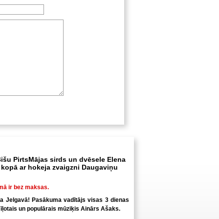
išu PirtsMājas sirds un dvēsele Elena
kopā ar hokeja zvaigzni Daugaviņu
mā ir bez maksas.
ka Jelgavā! Pasākuma vadītājs visas 3 dienas
īļotais un populārais mūziķis Ainārs Ašaks.