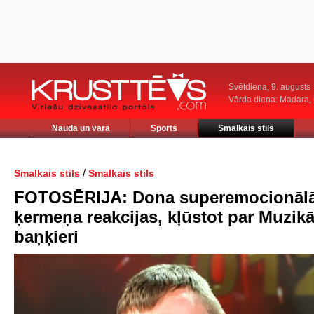
Svētdiena, 9. augusts
Vārda diena: Madara
Nauda un vara
Sports
Smalkais stils
/
Smalkais stils
Smalkais stils
FOTOSĒRIJA: Dona superemocionāl
ķermeņa reakcijas, kļūstot par Muzikā
baņķieri