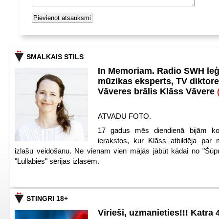
SMALKAIS STILS
In Memoriam. Radio SWH le
mūzikas eksperts, TV diktore
Vāveres brālis Klāss Vāvere
ATVADU FOTO.
17 gadus mēs diendienā bijām ko
ierakstos, kur Klāss atbildēja par 
izlašu veidošanu. Ne vienam vien mājās jābūt kādai no "Šūp
"Lullabies" sērijas izlasēm.
STINGRI 18+
Vīrieši, uzmanieties!!! Katra 4