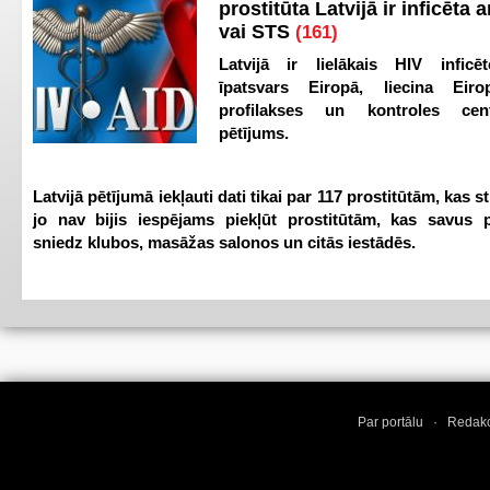
prostitūta Latvijā ir inficēta 
vai STS
(161)
Latvijā ir lielākais HIV inficēt
īpatsvars Eiropā, liecina Eir
profilakses un kontroles ce
pētījums.
Latvijā pētījumā iekļauti dati tikai par 117 prostitūtām, kas s
jo nav bijis iespējams piekļūt prostitūtām, kas savus 
sniedz klubos, masāžas salonos un citās iestādēs.
Par portālu
·
Redakc