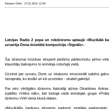
Kaspars Ūdris · 27.01.2013. 12:04
Latvijas Radio 2 popa un rokdziesmu aptaujā «Muzikālā b
uzvarēja Dona dziedātā kompozīcija «Signāls».
Šai dziesmai mūzikas eksperti piešķīra pārliecinošu pirmo viet
klausītāju balsojums to ierindoja ceturtajā vietā.
Uzzinot par uzvaru, Dons uz skatuves emocionāli saķēra galvu 
nesaprata, ko iesākt un kā uzvesties - skatiet galeriju!
Par otro vērtīgāko dziesmu balsotāji atzina Okartistes Antra
izpildīto «Vētra nāk», bet trešajā vietā ierindojās grupa «Prāt
dziesmu «Vēl viena klusā daba».
«Muzikālās bankas» ekspertu padomē strādāja padomnieki