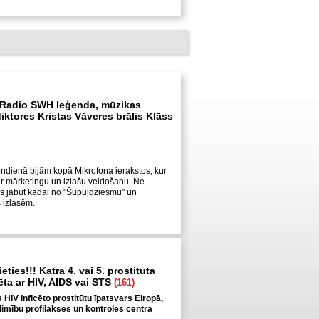
 Radio SWH leģenda, mūzikas
iktores Kristas Vāveres brālis Klāss
ndienā bijām kopā Mikrofona ierakstos, kur
ar mārketingu un izlašu veidošanu. Ne
s jābūt kādai no "Šūpuļdziesmu" un
s izlasēm.
eties!!! Katra 4. vai 5. prostitūta
cēta ar HIV, AIDS vai STS
(161)
is HIV inficēto prostitūtu īpatsvars Eiropā,
limību profilakses un kontroles centra