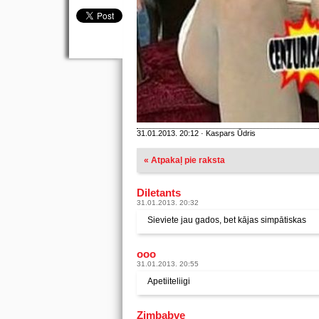
31.01.2013. 20:12 · Kaspars Ūdris
« Atpakaļ pie raksta
Diletants
31.01.2013. 20:32
Sieviete jau gados, bet kājas simpātiskas
ooo
31.01.2013. 20:55
Apetiiteliigi
Zimbabve