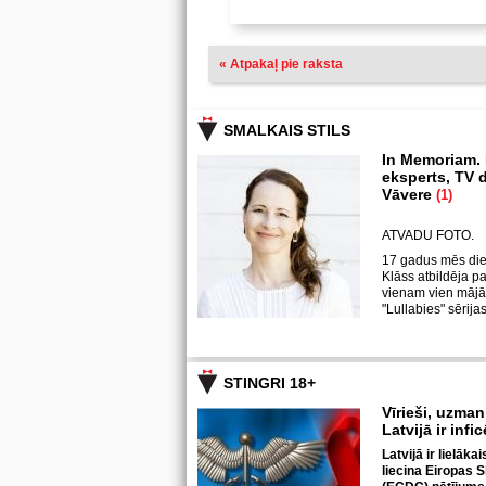
« Atpakaļ pie raksta
SMALKAIS STILS
In Memoriam.
eksperts, TV d
Vāvere
(1)
ATVADU FOTO.
17 gadus mēs die
Klāss atbildēja p
vienam vien mājā
"Lullabies" sērija
STINGRI 18+
Vīrieši, uzmani
Latvijā ir infi
Latvijā ir lielāka
liecina Eiropas S