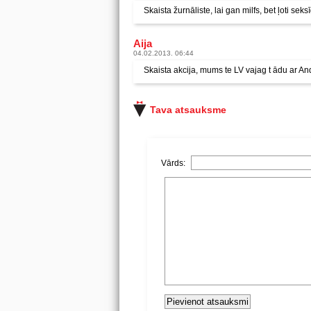
Skaista žurnāliste, lai gan milfs, bet ļoti seks
Aija
04.02.2013. 06:44
Skaista akcija, mums te LV vajag t ādu ar An
Tava atsauksme
Vārds: