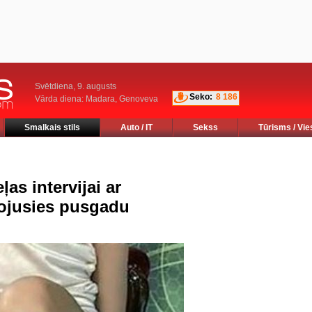
Svētdiena, 9. augusts
Seko:
8 186
Vārda diena: Madara, Genoveva
Smalkais stils
Auto / IT
Sekss
Tūrisms / Vie
as intervijai ar
vojusies pusgadu