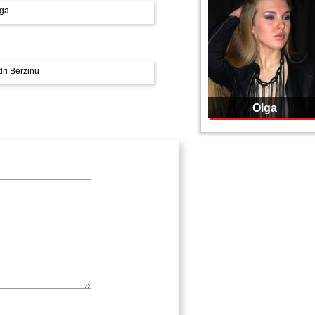
īga
dri Bērziņu
Olga