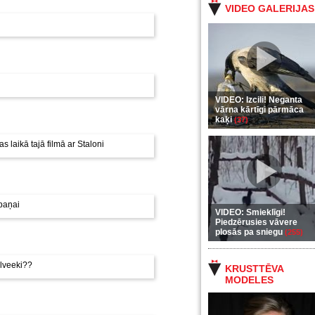
VIDEO GALERIJAS
VIDEO: Izcili! Neganta
vārna kārtīgi pārmāca
kaķi
(37)
 laikā tajā filmā ar Staloni
mpaņai
VIDEO: Smieklīgi!
Piedzērusies vāvere
plosās pa sniegu
(255)
ilveeki??
KRUSTTĒVA
MODELES