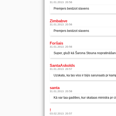
31.01.2013. 20:56
Premjers beidzot slavens
Zimbabve
31.01.2013. 20:56
Premjers beidzot slavens
Foršais
31.01.2013. 20:56
Super, gluži kā Šarona Stouna nopratināšanas
SantaAskolds
31.01.2013. 20:57
Uzskatu, ka tas viss ir bijis sarunaats pr ka
santa
31.01.2013. 20:58
Kä var taa gadities, kur skataas ministra pr c
!
03.02.2013. 20:57