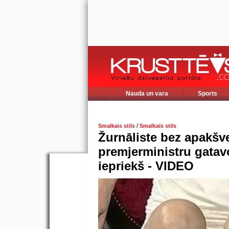
Nauda un vara
Sports
/
Smalkais stils
Smalkais stils
Žurnāliste bez apakšveļ
premjerministru gata
iepriekš - VIDEO