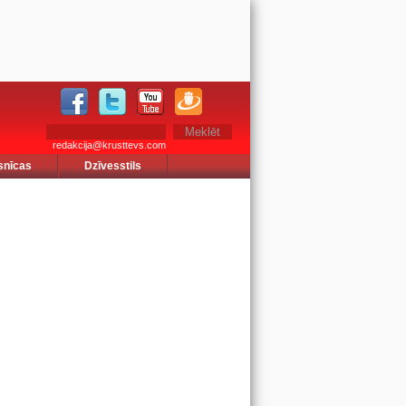
redakcija@krusttevs.com
snīcas
Dzīvesstils