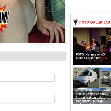
FOTO GALERIJAS
FOTO: Hennessy XO
pulcē Latvijas eliti
(32)
FOTO: Nepieciešams
kravas vai pasažieru
transports? Mierīgi -
ieskaties šeit
(35)