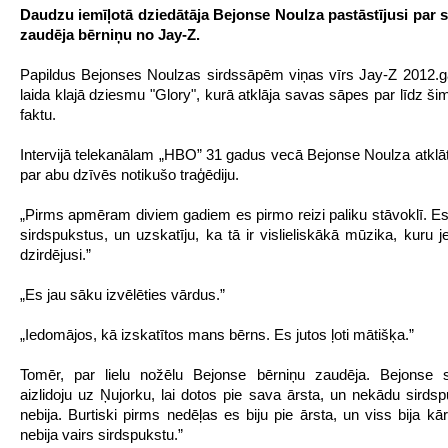
Daudzu iemīļotā dziedātāja Bejonse Noulza pastāstījusi par 
zaudēja bērniņu no Jay-Z.
Papildus Bejonses Noulzas sirdssāpēm viņas vīrs Jay-Z 2012.g
laida klajā dziesmu "Glory", kurā atklāja savas sāpes par līdz š
faktu.
Intervijā telekanālam „HBO” 31 gadus vecā Bejonse Noulza atklāti
par abu dzīvēs notikušo traģēdiju.
„Pirms apmēram diviem gadiem es pirmo reizi paliku stāvoklī. Es
sirdspukstus, un uzskatīju, ka tā ir vislieliskākā mūzika, kuru 
dzirdējusi.”
„Es jau sāku izvēlēties vārdus.”
„Iedomājos, kā izskatītos mans bērns. Es jutos ļoti mātišķa.”
Tomēr, par lielu nožēlu Bejonse bērniņu zaudēja. Bejonse s
aizlidoju uz Ņujorku, lai dotos pie sava ārsta, un nekādu sirdsp
nebija. Burtiski pirms nedēļas es biju pie ārsta, un viss bija kā
nebija vairs sirdspukstu.”