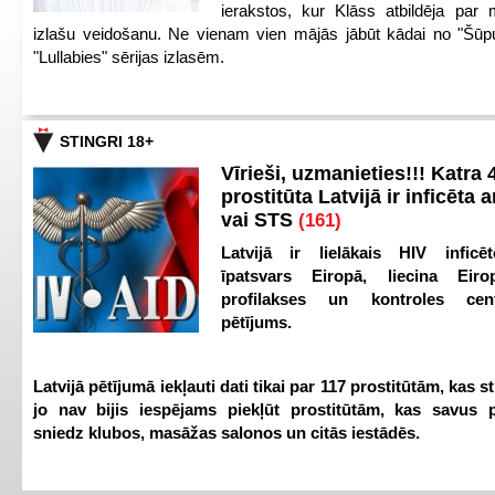
ierakstos, kur Klāss atbildēja par 
izlašu veidošanu. Ne vienam vien mājās jābūt kādai no "Šūp
"Lullabies" sērijas izlasēm.
STINGRI 18+
Vīrieši, uzmanieties!!! Katra 4
prostitūta Latvijā ir inficēta 
vai STS
(161)
Latvijā ir lielākais HIV inficēt
īpatsvars Eiropā, liecina Eir
profilakses un kontroles ce
pētījums.
Latvijā pētījumā iekļauti dati tikai par 117 prostitūtām, kas s
jo nav bijis iespējams piekļūt prostitūtām, kas savus 
sniedz klubos, masāžas salonos un citās iestādēs.