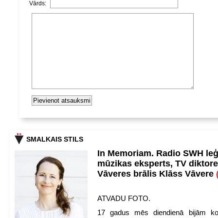
Vārds:
SMALKAIS STILS
In Memoriam. Radio SWH le
mūzikas eksperts, TV diktore
Vāveres brālis Klāss Vāvere
ATVADU FOTO.
17 gadus mēs diendienā bijām ko