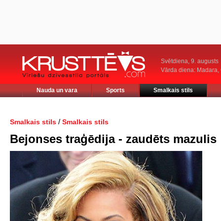
Svētdiena, 9. augusts
Vārda diena: Madara
Nauda un vara
Sports
Smalkais stils
/
Smalkais stils
Smalkais stils
Bejonses traģēdija - zaudēts mazulis