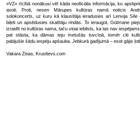
»VZ« rīcībā nonākusi vēl kāda neoficiāla informācija, ko apstipri
avoti. Proti, nesen Mārupes kultūras namā noticis And
solokoncerts, uz kuru kā klausītāja ieradusies arī Lenvija Sīle 
biļeti un apsēdusies skatītāju rindās. To ieraugot, Gūtmane piepr
izraidīt no kultūras nama, taču viņai iebilsts, ka tas nav iespējams
pat stāsta, ka dāmas teju metušās tuvcīņā, tomēr citi kul
pabijušie šādu iespēju apšauba. Jebkurā gadījumā – esot gājis ļoti 
Vakara Ziņas, Krusttevs.com