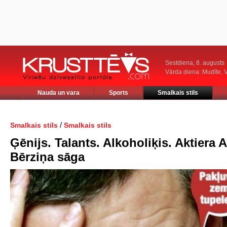
Sestdiena, 8. augusts
Vārda diena: Mudīte, V
Nauda un vara
Sports
Smalkais stils
/
Smalkais stils
Smalkais stils
Ģēnijs. Talants. Alkoholiķis. Aktiera 
Bērziņa sāga