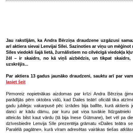
Jau rakstījām, ka Andra Bērziņa draudzene uzgāzusi sama
arī aktiera sievai Lenvijai Sīlei. Sazinoties ar viņu un mēģinot
Sīles viedokli šajā lietā, žurnālistiem no cilvēcīgā viedokļa kļ
žēl – ir skaidrs, no kā viņš aizbēdzis, un tikpat skaidrs,
uzskrējis...
Par aktiera 13 gadus jaunāko draudzeni, sauktu arī par vamp
lasiet šeit
Pirmoreiz nopietnākas aizdomas par krīzi Andra Bērziņa ģim
parādījās pērn oktobra vidū, kad Dailes teātrī oficiāli tika atzī
gadu jubileja: vakarpusē pēc izrādes bija ballīte, kurā aktieris j
danci ar kādu dāmu, par kuru pat viņa tuvākie līdzgaitnieki 
atteicās bilst kaut vārdu (tā bija Inese Gūtmane), bet vēl pa di
dzīvesbiedre Lenvija Sīle prezentēja grāmatu «Dailes teātra ses
Paralēlā pagātne», kurā vīram adresētas vairākas tiešas atklā