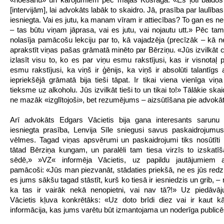
[intervijām], lai advokāts labāk to skaidro. Jā, prasība par laulības
iesniegta. Vai es jutu, ka manam vīram ir attiecības? To gan es 
– tas būtu viņam jāprasa, vai es jutu, vai nojautu utt.» Pēc ta
nolasīja pamācošu lekciju par to, kā vajadzēja (precīzāk – kā n
aprakstīt viņas pašas grāmatā minēto par Bērziņu. «Jūs izvilkāt c
izlasīt visu to, ko es par viņu esmu rakstījusi, kas ir visnotaļ p
esmu rakstījusi, ka viņš ir ģēnijs, ka viņš ir absolūti talantīgs a
iepriekšējā grāmatā bija tieši tāpat. Ir tikai viena vienīga viņ
tieksme uz alkoholu. Jūs izvilkāt tieši to un tikai to!» Tālākie skai
ne mazāk «izglītojoši», bet rezumējums – aizsūtīšana pie advokāt
Arī advokāts Edgars Vācietis bija gana interesants sarunu b
iesniegta prasība, Lenvija Sīle sniegusi savus paskaidrojum
vēlmes. Tagad viņas apsvērumi un paskaidrojumi tiks nosūtīti 
tātad Bērziņa kungam, un paralēli tam tiesa virzīs to izskatīš
sēdē,» »VZ« informēja Vācietis, uz papildu jautājumiem atb
pamācoši: «Jūs man piezvanāt, stādaties priekšā, ne es jūs redz
es jums sākšu tagad stāstīt, kurš ko tiesā ir iesniedzis un grib, –
ka tas ir vairāk nekā nenopietni, vai nav tā?!» Uz piedāvāj
Vācietis kļuva konkrētāks: «Uz doto brīdi diez vai ir kaut k
informācija, kas jums varētu būt izmantojama un noderīga publicē