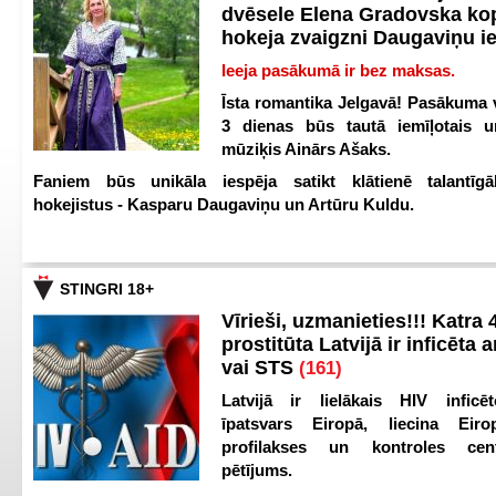
dvēsele Elena Gradovska ko
hokeja zvaigzni Daugaviņu i
Ieeja pasākumā ir bez maksas.
Īsta romantika Jelgavā! Pasākuma v
3 dienas būs tautā iemīļotais u
mūziķis Ainārs Ašaks.
Faniem būs unikāla iespēja satikt klātienē talantīgā
hokejistus - Kasparu Daugaviņu un Artūru Kuldu.
STINGRI 18+
Vīrieši, uzmanieties!!! Katra 4
prostitūta Latvijā ir inficēta 
vai STS
(161)
Latvijā ir lielākais HIV inficēt
īpatsvars Eiropā, liecina Eir
profilakses un kontroles ce
pētījums.