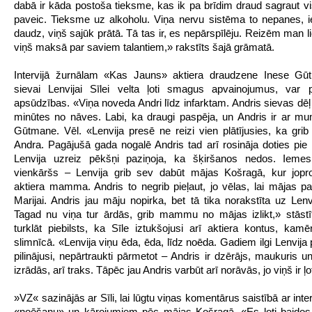
dabā ir kāda postoša tieksme, kas ik pa brīdim draud sagraut vi
paveic. Tieksme uz alkoholu. Viņa nervu sistēma to nepanes, i
daudz, viņš sajūk prātā. Tā tas ir, es nepārspīlēju. Reizēm man l
viņš maksā par saviem talantiem,» rakstīts šajā grāmatā.
Intervijā žurnālam «Kas Jauns» aktiera draudzene Inese Gū
sievai Lenvijai Sīlei velta ļoti smagus apvainojumus, var p
apsūdzības. «Viņa noveda Andri līdz infarktam. Andris sievas dēļ 
minūtes no nāves. Labi, ka draugi paspēja, un Andris ir ar m
Gūtmane. Vēl. «Lenvija presē ne reizi vien plātījusies, ka grib 
Andra. Pagājušā gada nogalē Andris tad arī rosināja doties pie 
Lenvija uzreiz pēkšņi paziņoja, ka šķiršanos nedos. Iemes
vienkāršs – Lenvija grib sev dabūt mājas Košragā, kur jopr
aktiera mamma. Andris to negrib pieļaut, jo vēlas, lai mājas pal
Marijai. Andris jau māju nopirka, bet tā tika norakstīta uz Lenv
Tagad nu viņa tur ārdās, grib mammu no mājas izlikt,» stāstīts
turklāt piebilsts, ka Sīle iztukšojusi arī aktiera kontus, kamēr
slimnīcā. «Lenvija viņu ēda, ēda, līdz noēda. Gadiem ilgi Lenvija
pilinājusi, nepārtraukti pārmetot – Andris ir dzērājs, maukuris u
izrādās, arī traks. Tāpēc jau Andris varbūt arī norāvās, jo viņš ir ļot
»VZ« sazinājās ar Sīli, lai lūgtu viņas komentārus saistībā ar inte
«noēšanu» un kārojumiem pēc mājas Košragā. «Es ļoti baido