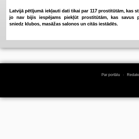
Latvijā pētījumā iekļauti dati tikai par 117 prostitūtām, kas s
jo nav bijis iespējams piekļūt prostitūtām, kas savus 
sniedz klubos, masāžas salonos un citās iestādēs.
Par portālu
·
Redakc