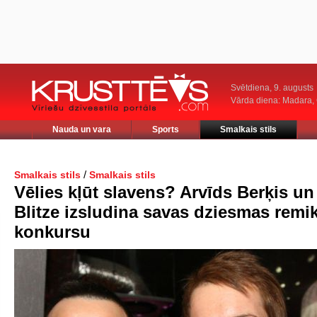
Svētdiena, 9. augusts
Vārda diena: Madara
Nauda un vara
Sports
Smalkais stils
/
Smalkais stils
Smalkais stils
Vēlies kļūt slavens? Arvīds Berķis u
Blitze izsludina savas dziesmas remi
konkursu