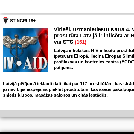
STINGRI 18+
Vīrieši, uzmanieties!!! Katra 4. v
prostitūta Latvijā ir inficēta ar 
vai STS
(161)
Latvijā ir lielākais HIV inficēto prostitū
īpatsvars Eiropā, liecina Eiropas Slim
profilakses un kontroles centra (ECDC
pētījums.
Latvijā pētījumā iekļauti dati tikai par 117 prostitūtām, kas strād
jo nav bijis iespējams piekļūt prostitūtām, kas savus pakalpoj
sniedz klubos, masāžas salonos un citās iestādēs.