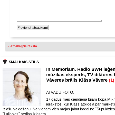
« Atpakaļ pie raksta
SMALKAIS STILS
In Memoriam. Radio SWH leģen
mūzikas eksperts, TV diktores 
Vāveres brālis Klāss Vāvere
(1)
ATVADU FOTO.
17 gadus mēs diendienā bijām kopā Mikr
ierakstos, kur Klāss atbildēja par mārket
izlašu veidošanu. Ne vienam vien mājās jābūt kādai no "Šūpuļdzie
"Lullabies" sērijas izlasēm.