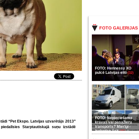
FOTO GALERIJAS
FOTO: Hennessy XO
pulcē Latvijas eliti
(32)
FOTO: Nepieciešams
stādi “Pet Ekspo. Latvijas uzvarētājs 2013”
kravas vai pasažieru
transports? Mierīgi -
iedalīsies Starptautiskajā suņu izstādē
ieskaties šeit
(35)