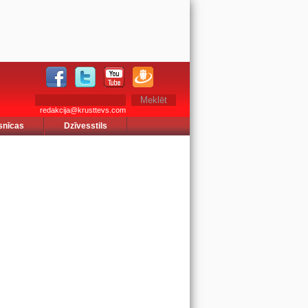
redakcija@krusttevs.com
snīcas
Dzīvesstils