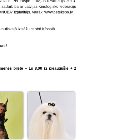
zstādi “Pet Ekspo. Latvijas uzvarētājs 2013”
1 sadarbībā ar Latvijas Kinoloģisko federāciju
NUBA” izplatītājs. Vairāk: www.petekspo.lv
ptautiskajā izstāžu centrā Ķīpsalā.
sas!
menes biļete – Ls 8,00 (2 pieaugušie + 2