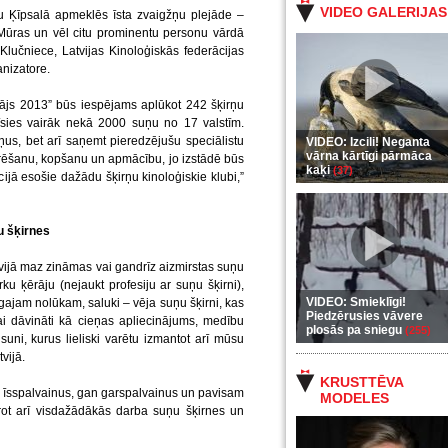
VIDEO GALERIJAS
ru Ķīpsalā apmeklēs īsta zvaigžņu plejāde –
Mūras un vēl citu prominentu personu vārdā
Klučniece, Latvijas Kinoloģiskās federācijas
anizatore.
ētājs 2013” būs iespējams aplūkot 242 šķirņu
sies vairāk nekā 2000 suņu no 17 valstīm.
ņus, bet arī saņemt pieredzējušu speciālistu
VIDEO: Izcili! Neganta
vārna kārtīgi pārmāca
rēšanu, kopšanu un apmācību, jo izstādē būs
kaķi
(37)
cijā esošie dažādu šķirņu kinoloģiskie klubi,”
u šķirnes
vijā maz zināmas vai gandrīz aizmirstas suņu
u ķērāju (nejaukt profesiju ar suņu šķirni),
VIDEO: Smieklīgi!
cīgajam nolūkam, saluki – vēja suņu šķirni, kas
Piedzērusies vāvere
ikai dāvināti kā cieņas apliecinājums, medību
plosās pa sniegu
(255)
ni, kurus lieliski varētu izmantot arī mūsu
vijā.
KRUSTTĒVA
 īsspalvainus, gan garspalvainus un pavisam
MODELES
rot arī visdažādākās darba suņu šķirnes un