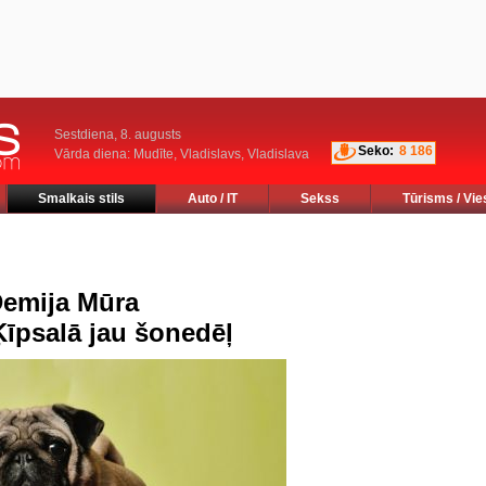
Sestdiena, 8. augusts
Seko:
8 186
Vārda diena: Mudīte, Vladislavs, Vladislava
Smalkais stils
Auto / IT
Sekss
Tūrisms / Vie
Demija Mūra
Ķīpsalā jau šonedēļ