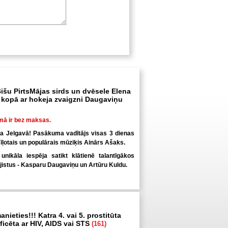
išu PirtsMājas sirds un dvēsele Elena
kopā ar hokeja zvaigzni Daugaviņu
mā ir bez maksas.
ka Jelgavā! Pasākuma vadītājs visas 3 dienas
īļotais un populārais mūziķis Ainārs Ašaks.
nikāla iespēja satikt klātienē talantīgākos
jistus - Kasparu Daugaviņu un Artūru Kuldu.
anieties!!! Katra 4. vai 5. prostitūta
inficēta ar HIV, AIDS vai STS
(161)