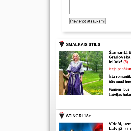
SMALKAIS STILS
Šarmantā B
Gradovska 
ielūdz!
(5)
Ieeja pasāku
Īsta romanti
būs tautā iem
Faniem būs u
Latvijas hoke
STINGRI 18+
Vīrieši, uzm
Latvijā ir 