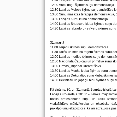
11.30 Latvijas Centrālā sanbernāru kluba šķir
12.00 Vācu dogu šķirnes suņu demonstrācija
12.30 Latvijas Molosu šķirņu suņu audzētāju kl
13.00 Suņu masāžas terapijas demonstrācija, O
13.30 Latvijas Kurtu kluba demonstrācija
14.00 Latvijas Šnauceru kluba šķirnes suņu de
14.30 Latvijas labradoru-retrīveru šķirnes suņ
31. martā
11.00 Terjeru šķirnes suņu demonstrācija
11.30 Takšu un medību terjeru šķirnes suņu de
12.00 Latvijas medību šķirnes suņu demonstrāc
12.30 Nacionālā Čau-čau un primitīvo suņu šķi
13.00 Firmas „Imperial Dream” šovs
13.30 Latvijas Mopšu kluba šķirnes suņu demon
14.00 Latvijas Dekoratīvo suņu kluba šķirnes 
14.30 Pekiniešu un japāņu hinu šķirnes suņu 
Kā zināms, 30. un 31. martā Starptautiskajā izs
Latvijas uzvarētājs 2013” – lielākā mājdzīvnie
notiks profesionālās suņu un kaķu izstāde
visdažādāko mājdzīvnieku un eksotisko dzīvn
pakalpojumu ekspozīcija, kā arī aizraujoša p