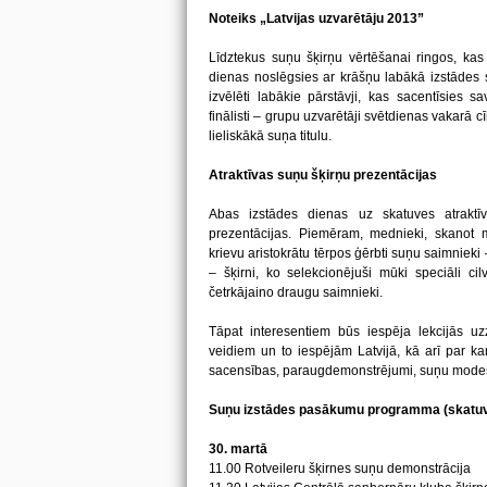
Noteiks „Latvijas uzvarētāju 2013”
Līdztekus suņu šķirņu vērtēšanai ringos, kas
dienas noslēgsies ar krāšņu labākā izstādes s
izvēlēti labākie pārstāvji, kas sacentīsies 
finālisti – grupu uzvarētāji svētdienas vakarā c
lieliskākā suņa titulu.
Atraktīvas suņu šķirņu prezentācijas
Abas izstādes dienas uz skatuves atraktī
prezentācijas. Piemēram, mednieki, skanot
krievu aristokrātu tērpos ģērbti suņu saimnieki
– šķirni, ko selekcionējuši mūki speciāli cil
četrkājaino draugu saimnieki.
Tāpat interesentiem būs iespēja lekcijās uz
veidiem un to iespējām Latvijā, kā arī par ka
sacensības, paraugdemonstrējumi, suņu modes 
Suņu izstādes pasākumu programma (skatu
30. martā
11.00 Rotveileru šķirnes suņu demonstrācija