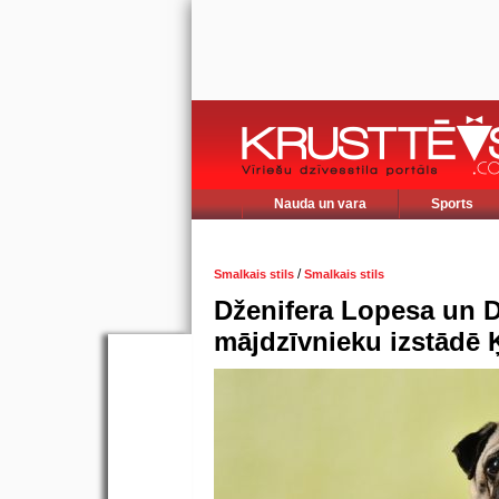
Nauda un vara
Sports
/
Smalkais stils
Smalkais stils
Dženifera Lopesa un 
mājdzīvnieku izstādē 