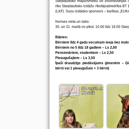
Starptautisko mājdzīvnieku un zooindustrijas i
rīko Starptautisko izstāžu rīkotājsabiedrība BT 
(LKF). Suņu izstādes sponsors – barības „EUKA
Norises vieta un laiks:
30. un 31. martā no plkst. 10.00 līdz 18.00 Star
Biļetes:
Bērniem līdz 4 gadu vecumam ieeja bez mak
Bērniem no 5 līdz 18 gadiem – Ls 2,00
Pensionāriem, studentiem – Ls 2,50
Pieaugušajiem – Ls 3,50
Īpaši draudzīgs piedāvājums ģimenēm – Ģi
bērni vai 1 pieaugušais + 3 bērni)