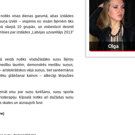
 notiks visas dienas garumā, abas izstādes
uņa izvēli – vispirms no visām šķirnēm tiks
savā starpā 10 grupās, un visbeidzot desmit
īnīsies par izstādes „Latvijas uzvarētājs 2013”
Olga
vā veidā notiks visdažādāko suņu šķirņu
 medību taurēm, demonstrēs medību suņus,
 – aristokrātiskos vēja suņus, bet sanbernārus
vēku glābšanai kalnos – attiecīgi tērpušies
zināt visu par suņu turēšanu, suņu sporta
nisterapiju. Ķīpsalā notiks arī dažādas suņu
skates un aizraujoši šovi.
ve)