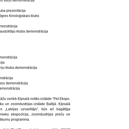
nes suņu demonstrācija
uba prezentācija
gres Kinoloģiskais klubs
monstrācija
u audzētāju kluba demonstrācija
monstrācija
ija
rņu kluba demonstrācija
strācija
suņu demonstrācija
demonstrācija
tāžu centrā Ķīpsalā notiks izstāde “Pet Ekspo.
ku un zooindustrijas izstāde Baltijā. Ķīpsalā
s „Latvijas uzvarētājs”, būs arī bagātīga
ieku ekspozīcija, zooindustrijas preču un
asākumu programma.