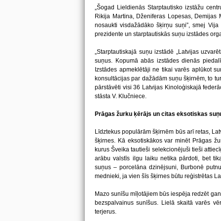
„Šogad Lieldienās Starptautisko izstāžu cent
Rikija Martina, Dženiferas Lopesas, Demijas 
nosaukti visdažādāko šķirņu suņi”, smej Vija 
prezidente un starptautiskās suņu izstādes org
„Starptautiskajā suņu izstādē „Latvijas uzvar
suņus. Kopumā abās izstādes dienās piedalī
Izstādes apmeklētāji ne tikai varēs aplūkot su
konsultācijas par dažādām suņu šķirnēm, to tu
pārstāvēti visi 36 Latvijas Kinoloģiskajā federā
stāsta V. Klučniece.
Prāgas žurku ķērājs un citas eksotiskas suņ
Līdztekus populārām šķirnēm būs arī retas, Lat
šķirnes. Kā eksotiskākos var minēt Prāgas žurk
kurus Šveika tautieši selekcionējuši tieši attie
arābu valstīs ilgu laiku netika pārdoti, bet t
suņus – porcelāna dzinējsuni, Burbonē putnusu
mednieki, ja vien šīs šķirnes būtu reģistrētas Lat
Mazo sunīšu mīļotājiem būs iespēja redzēt gan
bezspalvainus sunīšus. Lielā skaitā varēs vē
terjerus.