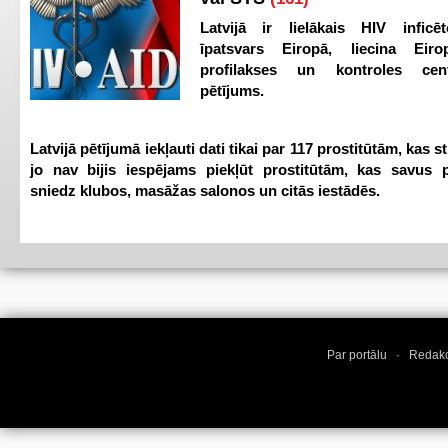
Latvijā ir lielākais HIV inficēt
īpatsvars Eiropā, liecina Eir
profilakses un kontroles ce
pētījums.
Latvijā pētījumā iekļauti dati tikai par 117 prostitūtām, kas s
jo nav bijis iespējams piekļūt prostitūtām, kas savus 
sniedz klubos, masāžas salonos un citās iestādēs.
Par portālu
·
Redakc