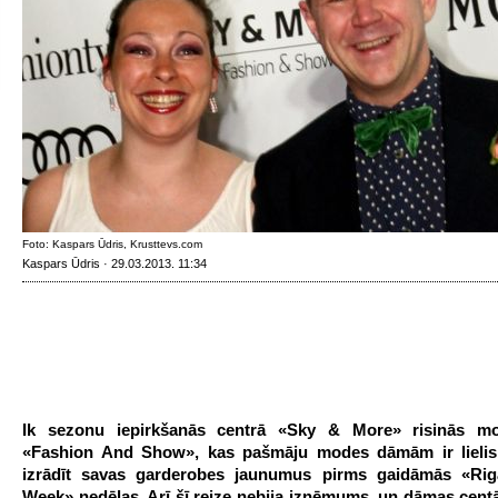
Foto: Kaspars Ūdris, Krusttevs.com
Kaspars Ūdris · 29.03.2013. 11:34
Ik sezonu iepirkšanās centrā «Sky & More» risinās m
«Fashion And Show», kas pašmāju modes dāmām ir lielis
izrādīt savas garderobes jaunumus pirms gaidāmās «Rig
Week» nedēļas. Arī šī reize nebija izņēmums, un dāmas centā