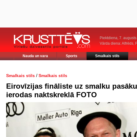
Piektdiena, 7. augusts
Vārda diena: Alfrēds, 
Nauda un vara
Sports
Smalkais stils
/
Smalkais stils
Smalkais stils
Eirovīzijas fināliste uz smalku pasā
ierodas naktskreklā FOTO