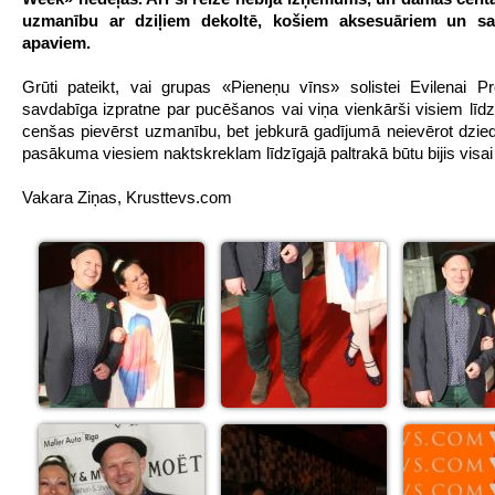
uzmanību ar dziļiem dekoltē, košiem aksesuāriem un sa
apaviem.
Grūti pateikt, vai grupas «Pieneņu vīns» solistei Evilenai Pro
savdabīga izpratne par pucēšanos vai viņa vienkārši visiem līd
cenšas pievērst uzmanību, bet jebkurā gadījumā neievērot dzied
pasākuma viesiem naktskreklam līdzīgajā paltrakā būtu bijis visai 
Vakara Ziņas, Krusttevs.com