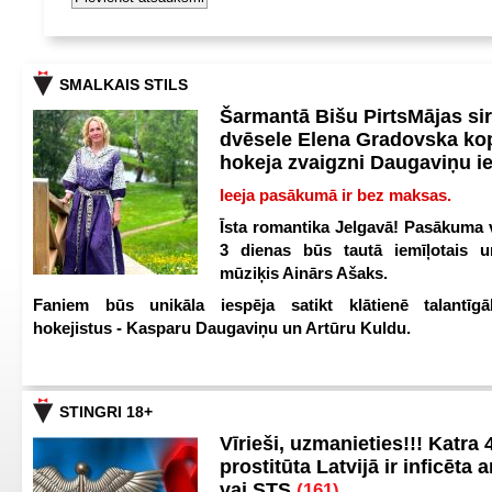
SMALKAIS STILS
Šarmantā Bišu PirtsMājas si
dvēsele Elena Gradovska ko
hokeja zvaigzni Daugaviņu i
Ieeja pasākumā ir bez maksas.
Īsta romantika Jelgavā! Pasākuma v
3 dienas būs tautā iemīļotais u
mūziķis Ainārs Ašaks.
Faniem būs unikāla iespēja satikt klātienē talantīgā
hokejistus - Kasparu Daugaviņu un Artūru Kuldu.
STINGRI 18+
Vīrieši, uzmanieties!!! Katra 4
prostitūta Latvijā ir inficēta 
vai STS
(161)