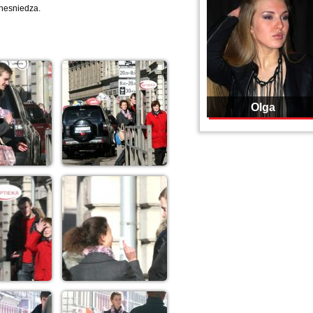
 nesniedza.
Olga