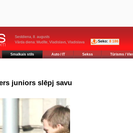
Sestdiena, 8. augusts
Seko:
8 186
Vārda diena: Mudīte, Vladislavs, Vladislava
Smalkais stils
Auto / IT
Sekss
Tūrisms / Vie
s juniors slēpj savu