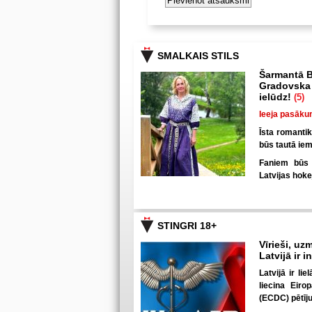
SMALKAIS STILS
Šarmantā B
Gradovska 
ielūdz!
(5)
Ieeja pasāku
Īsta romanti
būs tautā iem
Faniem būs u
Latvijas hoke
STINGRI 18+
Vīrieši, uzm
Latvijā ir 
Latvijā ir li
liecina Eiro
(ECDC) pētīj