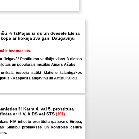
išu PirtsMājas sirds un dvēsele Elena
kopā ar hokeja zvaigzni Daugaviņu
mā ir bez maksas.
ka Jelgavā! Pasākuma vadītājs visas 3 dienas
īļotais un populārais mūziķis Ainārs Ašaks.
nikāla iespēja satikt klātienē talantīgākos
jistus - Kasparu Daugaviņu un Artūru Kuldu.
anieties!!! Katra 4. vai 5. prostitūta
inficēta ar HIV, AIDS vai STS
(161)
elākais HIV inficēto prostitūtu īpatsvars Eiropā,
pas Slimību profilakses un kontroles centra
ums.