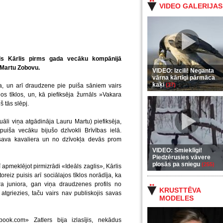
VIDEO GALERIJAS
ēls Kārlis pirms gada vecāku kompānijā
 Martu Zobovu.
VIDEO: Izcili! Neganta
vārna kārtīgi pārmāca
kaķi
(37)
da, un arī draudzene pie puiša sāniem vairs
os tīklos, un, kā piefiksēja žurnāls »Vakara
š tās slēpj.
āli viņa atgādināja Lauru Martu) piefiksēja,
uiša vecāku bijušo dzīvokli Brīvības ielā.
sava kavaliera un no dzīvokļa devās prom
VIDEO: Smieklīgi!
Piedzērusies vāvere
plosās pa sniegu
(255)
 apmeklējot pirmizrādi «Ideāls zaglis», Kārlis
reiz puisis arī sociālajos tīklos norādīja, ka
a juniora, gan viņa draudzenes profils no
KRUSTTĒVA
atgriezies, taču vairs nav publiskojis savas
MODELES
ook.com» Zatlers bija izlasījis, nekādus