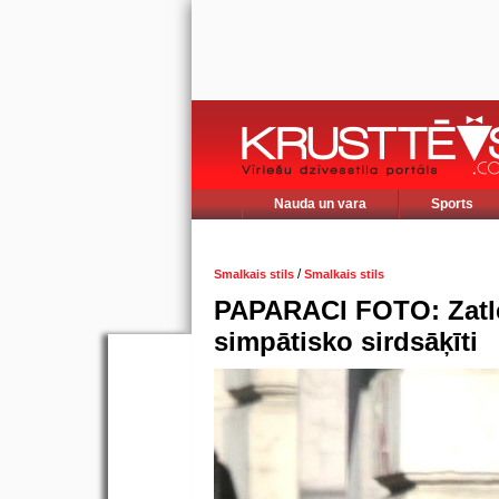
Nauda un vara
Sports
/
Smalkais stils
Smalkais stils
PAPARACI FOTO: Zatler
simpātisko sirdsāķīti