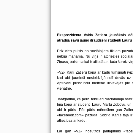
Eksprezidenta Valda Zatlera jaunākais d
atrādīja savu jauno draudzeni studenti Lauru
Drīz vien puisis no sociālajiem tīkliem pazu
nebija manāma. Nu viņš ir atgriezies sociālaj
Ziņas«, puisim atkal ir attiecības, taču šoreiz viņ
»VZ« Kārli Zatleru kopā ar kādu tumšmati (vizu
kad abi jaunieši nesteidzīgā solī devās uz p
Aptuveni pusstundu meitene uzkavējās pie 
vienatnē.
Jāatgādina, ka pērn, februārī Nacionālajā teātrī
bija kopā ar studenti Lauru Martu Zobovu, un to
abi ir pāris. Pēc pāris mēnešiem gan Zatler
«facebook.com» pazuda. Šobrīd Kārlis tajā ir 
attiecības ar kādu.
Lai gan »VZ« nosūtītos jautājumus «faceb