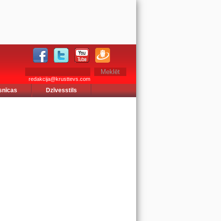
redakcija@krusttevs.com
snīcas
Dzīvesstils