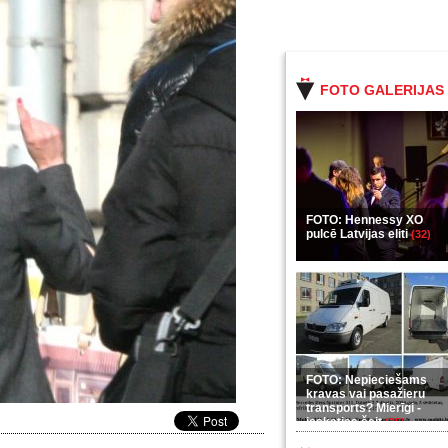
FOTO GALERIJAS
FOTO: Hennessy XO
pulcē Latvijas eliti
(32)
FOTO: Nepieciešams
kravas vai pasažieru
transports? Mierīgi -
ieskaties šeit
(35)