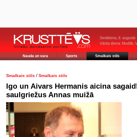
Sestdiena, 8. augusts
Vārda diena: Mudīte, V
Nauda un vara
Sports
Smalkais stils
/
Smalkais stils
Smalkais stils
Igo un Aivars Hermanis aicina sagaid
saulgriežus Annas muižā