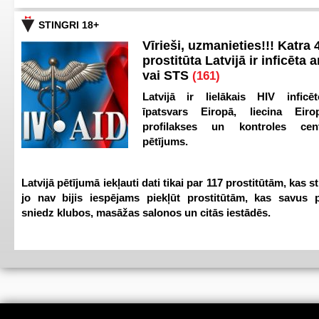
STINGRI 18+
Vīrieši, uzmanieties!!! Katra 4
prostitūta Latvijā ir inficēta 
vai STS
(161)
Latvijā ir lielākais HIV inficēt
īpatsvars Eiropā, liecina Eir
profilakses un kontroles ce
pētījums.
Latvijā pētījumā iekļauti dati tikai par 117 prostitūtām, kas s
jo nav bijis iespējams piekļūt prostitūtām, kas savus 
sniedz klubos, masāžas salonos un citās iestādēs.