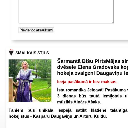
SMALKAIS STILS
Šarmantā Bišu PirtsMājas si
dvēsele Elena Gradovska ko
hokeja zvaigzni Daugaviņu i
Ieeja pasākumā ir bez maksas.
Īsta romantika Jelgavā! Pasākuma v
3 dienas būs tautā iemīļotais u
mūziķis Ainārs Ašaks.
Faniem būs unikāla iespēja satikt klātienē talantīgā
hokejistus - Kasparu Daugaviņu un Artūru Kuldu.