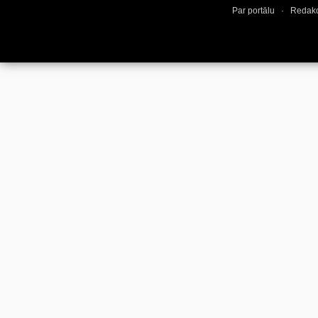
Par portālu
·
Redakc