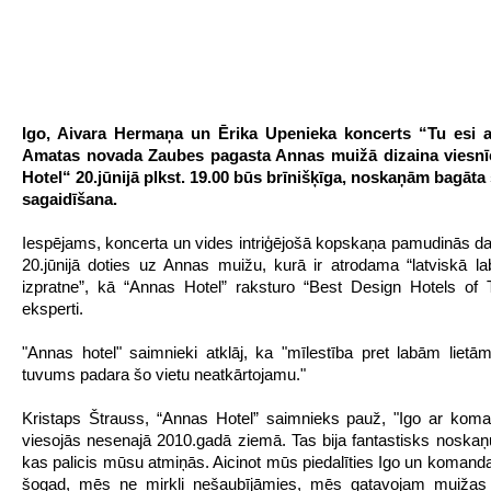
Igo, Aivara Hermaņa un Ērika Upenieka koncerts “Tu esi at
Amatas novada Zaubes pagasta Annas muižā dizaina viesn
Hotel“ 20.jūnijā plkst. 19.00 būs brīnišķīga, noskaņām bagāta
sagaidīšana.
Iespējams, koncerta un vides intriģējošā kopskaņa pamudinās da
20.jūnijā doties uz Annas muižu, kurā ir atrodama “latviskā l
izpratne”, kā “Annas Hotel” raksturo “Best Design Hotels of
eksperti.
"Annas hotel" saimnieki atklāj, ka "mīlestība pret labām liet
tuvums padara šo vietu neatkārtojamu."
Kristaps Štrauss, “Annas Hotel” saimnieks pauž, "Igo ar kom
viesojās nesenajā 2010.gadā ziemā. Tas bija fantastisks noskaņ
kas palicis mūsu atmiņās. Aicinot mūs piedalīties Igo un komand
šogad, mēs ne mirkli nešaubījāmies, mēs gatavojam muižas 