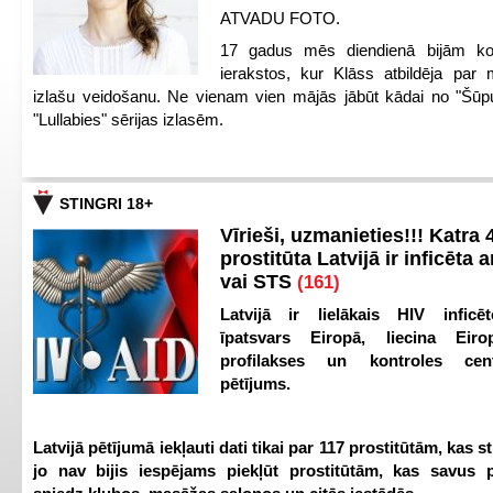
ATVADU FOTO.
17 gadus mēs diendienā bijām ko
ierakstos, kur Klāss atbildēja par 
izlašu veidošanu. Ne vienam vien mājās jābūt kādai no "Šūp
"Lullabies" sērijas izlasēm.
STINGRI 18+
Vīrieši, uzmanieties!!! Katra 4
prostitūta Latvijā ir inficēta 
vai STS
(161)
Latvijā ir lielākais HIV inficēt
īpatsvars Eiropā, liecina Eir
profilakses un kontroles ce
pētījums.
Latvijā pētījumā iekļauti dati tikai par 117 prostitūtām, kas s
jo nav bijis iespējams piekļūt prostitūtām, kas savus 