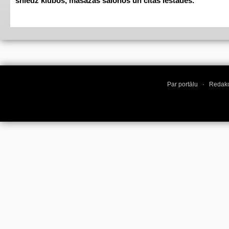
sniedz klubos, masāžas salonos un citās iestādēs.
Par portālu
·
Redakc