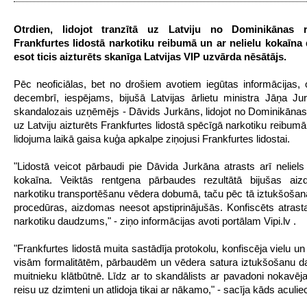
Otrdien, lidojot tranzītā uz Latviju no Dominikānas r
Frankfurtes lidostā narkotiku reibumā un ar nelielu kokaīn
esot ticis aizturēts skanīga Latvijas VIP uzvārda nēsātājs.
Pēc neoficiālas, bet no drošiem avotiem iegūtas informācijas, o
decembrī, iespējams, bijušā Latvijas ārlietu ministra Jāņa Ju
skandalozais uzņēmējs - Dāvids Jurkāns, lidojot no Dominikānas
uz Latviju aizturēts Frankfurtes lidostā spēcīgā narkotiku reibumā
lidojuma laikā gaisa kuģa apkalpe ziņojusi Frankfurtes lidostai.
"Lidostā veicot pārbaudi pie Dāvida Jurkāna atrasts arī nelie
kokaīna. Veiktās rentgena pārbaudes rezultātā bijušas ai
narkotiku transportēšanu vēdera dobumā, taču pēc tā iztukšošana
procedūras, aizdomas neesot apstiprinājušās. Konfiscēts atrastai
narkotiku daudzums," - ziņo informācijas avoti portālam Vipi.lv .
"Frankfurtes lidostā muita sastādīja protokolu, konfiscēja vielu un
visām formalitātēm, pārbaudēm un vēdera satura iztukšošanu d
muitnieku klātbūtnē. Līdz ar to skandālists ar pavadoni nokavēj
reisu uz dzimteni un atlidoja tikai ar nākamo," - sacīja kāds aculie