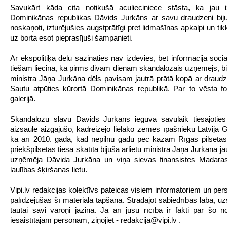
Savukārt kāda cita notikušā aculieciniece stāsta, ka jau iz
Dominikānas republikas Dāvids Jurkāns ar savu draudzeni biju
noskaņoti, izturējušies augstprātīgi pret lidmašīnas apkalpi un ti
uz borta esot pieprasījuši šampanieti.
Ar ekspolitiķa dēlu sazināties nav izdevies, bet informācija sociā
tiešām liecina, ka pirms divām dienām skandalozais uzņēmējs, bij
ministra Jāņa Jurkāna dēls pavisam jautrā prātā kopā ar draudze
Sautu atpūties kūrortā Dominikānas republikā. Par to vēsta fot
galerijā.
Skandalozu slavu Dāvids Jurkāns ieguva savulaik tiesājoties
aizsaulē aizgājušo, kādreizējo lielāko zemes īpašnieku Latvijā Ga
kā arī 2010. gadā, kad nepilnu gadu pēc kāzām Rīgas pilsēta
priekšpilsētas tiesā skatīta bijušā ārlietu ministra Jāņa Jurkāna j
uzņēmēja Dāvida Jurkāna un viņa sievas finansistes Madara
laulības šķiršanas lietu.
Vipi.lv redakcijas kolektīvs pateicas visiem informatoriem un pe
palīdzējušas šī materiāla tapšanā. Strādājot sabiedrības labā, u
tautai savi varoņi jāzina. Ja arī jūsu rīcībā ir fakti par šo 
iesaistītajām personām, ziņojiet - redakcija@vipi.lv .