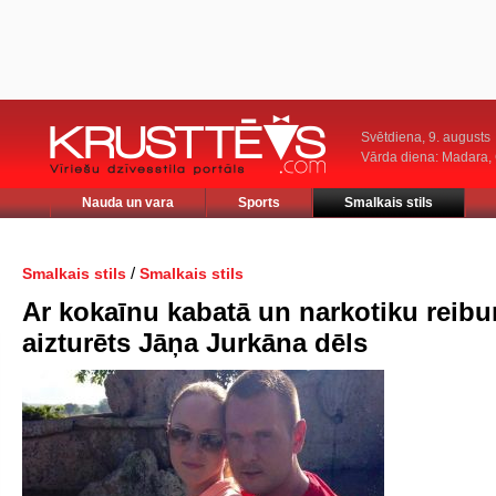
Svētdiena, 9. augusts
Vārda diena: Madara
Nauda un vara
Sports
Smalkais stils
/
Smalkais stils
Smalkais stils
Ar kokaīnu kabatā un narkotiku reib
aizturēts Jāņa Jurkāna dēls