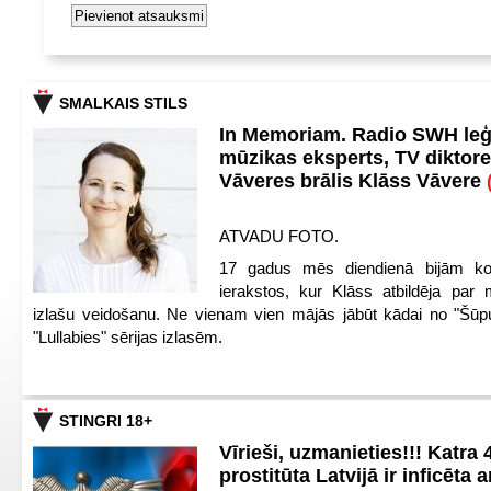
SMALKAIS STILS
In Memoriam. Radio SWH le
mūzikas eksperts, TV diktore
Vāveres brālis Klāss Vāvere
ATVADU FOTO.
17 gadus mēs diendienā bijām ko
ierakstos, kur Klāss atbildēja par 
izlašu veidošanu. Ne vienam vien mājās jābūt kādai no "Šūp
"Lullabies" sērijas izlasēm.
STINGRI 18+
Vīrieši, uzmanieties!!! Katra 4
prostitūta Latvijā ir inficēta 