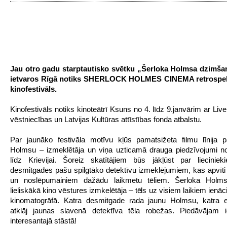
Jau otro gadu starptautisko svētku „Šerloka Holmsa dzimša
ietvaros Rīgā notiks SHERLOCK HOLMES CINEMA retrospek
kinofestivāls.
Kinofestivāls notiks kinoteātrī Ksuns no 4. līdz 9.janvārim ar Li
vēstniecības un Latvijas Kultūras attīstības fonda atbalstu.
Par jaunāko festivāla motīvu kļūs pamatsižeta filmu līnija 
Holmsu – izmeklētāja un viņa uzticamā drauga piedzīvojumi n
līdz Krievijai. Šoreiz skatītājiem būs jākļūst par liecinie
desmitgades pašu spilgtāko detektīvu izmeklējumiem, kas apvīti 
un noslēpumainiem dažādu laikmetu tēliem. Šerloka Hol
lieliskākā kino vēstures izmkelētāja – tēls uz visiem laikiem ienā
kinomatogrāfā. Katra desmitgade rada jaunu Holmsu, katra ek
atklāj jaunas slavenā detektīva tēla robežas. Piedāvājam ie
interesantajā stāstā!