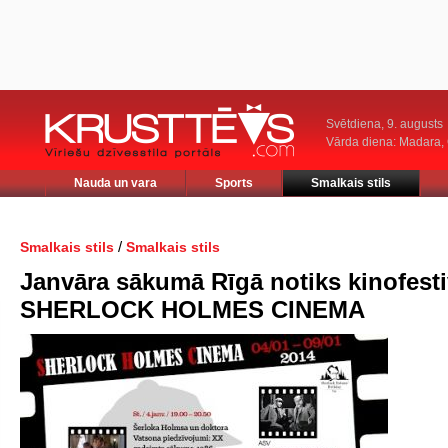
Svētdiena, 9. augusts
Vārda diena: Madara
Nauda un vara
Sports
Smalkais stils
/
Smalkais stils
Smalkais stils
Janvāra sākumā Rīgā notiks kinofesti
SHERLOCK HOLMES CINEMA