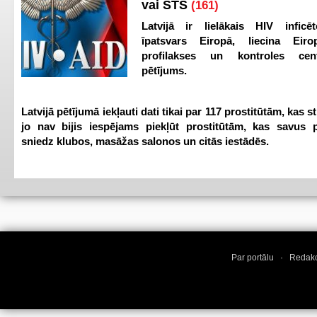
vai STS
(161)
Latvijā ir lielākais HIV inficēt
īpatsvars Eiropā, liecina Eir
profilakses un kontroles ce
pētījums.
Latvijā pētījumā iekļauti dati tikai par 117 prostitūtām, kas s
jo nav bijis iespējams piekļūt prostitūtām, kas savus 
sniedz klubos, masāžas salonos un citās iestādēs.
Par portālu
·
Redakc