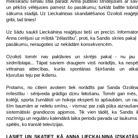
meksikāņu seriālu stila parādi: Anna publiski strīdējusies ar sav
un pēķšņi vēlējusies pamest šo pasākumu; turklāt ballīte tobrīd b
sākuma stadijā. Uz Lieckalniņas skandalēšanos Ozoliņš reaģējis
gribi, tad tinies!
Uz šādu saukli Lieckalniņa reaģējusi tieši un precīzi. Informator
Anna cerējusi uz mīļotā "žēlastību", proti, ka Sandis skries paka
pasākumu, neraugoties uz nekādām konsekvencēm.
Ozoliņš tomēr nav pakļāvies un skrējis pakaļ - nu jau b
sirdmīļotajai... Tāpat saviem draugiem viņš norādījis, ka nespēj 
vētrainas attiecības, kurās spontānas šķiršanās un atkal
kļuvušas teju par ikdienu.
Protams, no citiem avotiem tiek norādīts par Sanda Ozoliņa
mīlestību - sērijveida grādīgo dziru lietošanu. Tomēr gan mē
kolēģi, sporta žurnālisti un hokeja eksperti to apšaubām, un r
šīm baumām ar nelielu smīnu, - vismaz par zaļā pūķa aizraušano
sistemātiski grandiozos apjomos. Tik vien tādēļ, ka Sandis i
nozīmīgu un regulāru kalendārā laika periodu pavada uz laukuma 
spēlēs, ko translē televīzijas.
LASIET UN SKATIET, KĀ ANNA LIECKALNIŅA IZSKATĀS