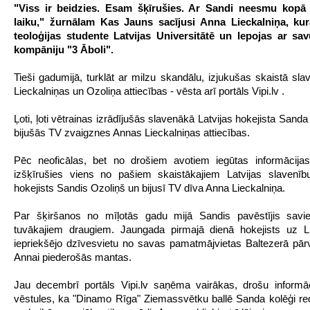
"Viss ir beidzies. Esam šķīrušies. Ar Sandi neesmu kopā 
laiku," žurnālam Kas Jauns sacījusi Anna Lieckalniņa, kur
teoloģijas studente Latvijas Universitātē un lepojas ar sav
kompāniju "3 Āboli".
Tieši gadumijā, turklāt ar milzu skandālu, izjukušas skaistā sla
Lieckalniņas un Ozoliņa attiecības - vēsta arī portāls Vipi.lv .
Ļoti, ļoti vētrainas izrādījušās slavenākā Latvijas hokejista Sand
bijušās TV zvaigznes Annas Lieckalniņas attiecības.
Pēc neoficālas, bet no drošiem avotiem iegūtas informācijas
izšķīrušies viens no pašiem skaistākajiem Latvijas slavenīb
hokejists Sandis Ozoliņš un bijusī TV dīva Anna Lieckalniņa.
Par šķiršanos no mīļotās gadu mijā Sandis pavēstījis sav
tuvākajiem draugiem. Jaungada pirmajā dienā hokejists uz Li
iepriekšējo dzīvesvietu no savas pamatmājvietas Baltezerā pār
Annai piederošās mantas.
Jau decembrī portāls Vipi.lv saņēma vairākas, drošu informā
vēstules, ka "Dinamo Rīga" Ziemassvētku ballē Sanda kolēģi red