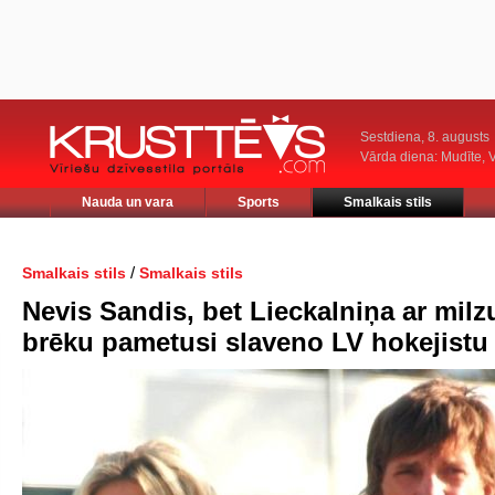
Sestdiena, 8. augusts
Vārda diena: Mudīte, V
Nauda un vara
Sports
Smalkais stils
/
Smalkais stils
Smalkais stils
Nevis Sandis, bet Lieckalniņa ar milz
brēku pametusi slaveno LV hokejistu