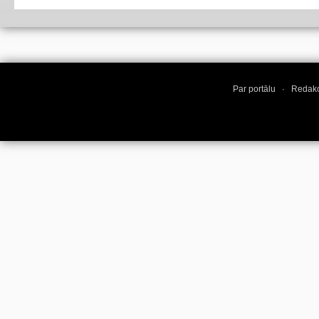
Par portālu
·
Redakc