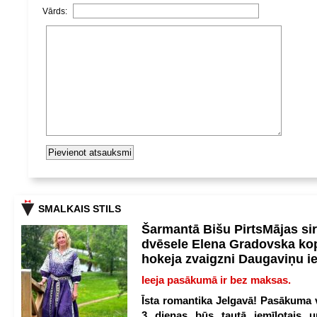
Vārds:
SMALKAIS STILS
Šarmantā Bišu PirtsMājas si
dvēsele Elena Gradovska ko
hokeja zvaigzni Daugaviņu i
Ieeja pasākumā ir bez maksas.
Īsta romantika Jelgavā! Pasākuma v
3 dienas būs tautā iemīļotais u