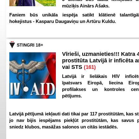
mūziķis Ainārs Ašaks.
Faniem būs unikāla iespēja satikt klātienē talantīgā
hokejistus - Kasparu Daugaviņu un Artūru Kuldu.
STINGRI 18+
Vīrieši, uzmanieties!!! Katra 4
prostitūta Latvijā ir inficēta 
vai STS
(161)
Latvijā ir lielākais HIV inficēt
īpatsvars Eiropā, liecina Eir
profilakses un kontroles ce
pētījums.
Latvijā pētījumā iekļauti dati tikai par 117 prostitūtām, kas s
jo nav bijis iespējams piekļūt prostitūtām, kas savus 
sniedz klubos, masāžas salonos un citās iestādēs.