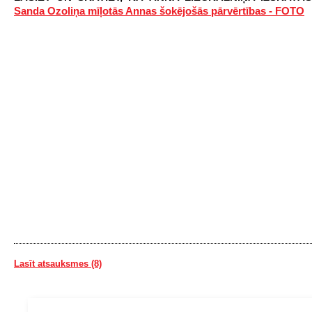
Sanda Ozoliņa mīļotās Annas šokējošās pārvērtības - FOTO
Lasīt atsauksmes (8)