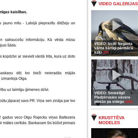
VIDEO GALERIJAS
īgas kaislības.
 jauno mīlu - Latvijā pieprasītu dīdžeju un
un satraucošu informāciju. Kā vēsta mūsu
VIDEO: Izcili! Neganta
ijusi šāda:
vārna kārtīgi pārmāca
kaķi
(37)
kopdzīvi ar sievieti vārdā Irita, kura uz doto
saskaņu dēļ Ivo bieži neieradās mājās
ā izmantoja Olga.
rību uz laimīgu ģimenes dzīvi.
VIDEO: Smieklīgi!
Piedzērusies vāvere
ūtu jāpaceļ savs PR. Viņa sen zināja par Ivo
plosās pa sniegu
(255)
52 gadus veco Olgu Rajecku viņas Baltezera
KRUSTTĒVA
MODELES
 ir mātes cerībās. Bankavam šis būšot pirmais