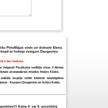
išu PirtsMājas sirds un dvēsele Elena
kopā ar hokeja zvaigzni Daugaviņu
mā ir bez maksas.
ka Jelgavā! Pasākuma vadītājs visas 3 dienas
īļotais un populārais mūziķis Ainārs Ašaks.
nikāla iespēja satikt klātienē talantīgākos
jistus - Kasparu Daugaviņu un Artūru Kuldu.
anieties!!! Katra 4. vai 5. prostitūta