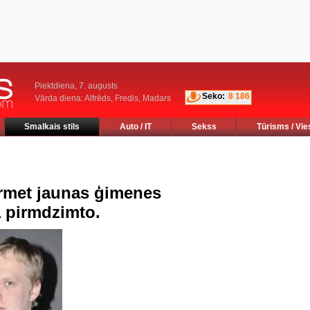
Piektdiena, 7. augusts
Seko:
8 186
Vārda diena: Alfrēds, Fredis, Madars
Smalkais stils
Auto / IT
Sekss
Tūrisms / Vie
ārmet jaunas ģimenes
a pirmdzimto.