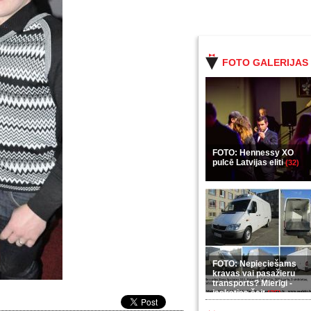
FOTO GALERIJAS
FOTO: Hennessy XO
pulcē Latvijas eliti
(32)
FOTO: Nepieciešams
kravas vai pasažieru
transports? Mierīgi -
ieskaties šeit
(35)