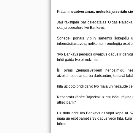
Prātam
neaptveramas, meksikāņu seriālu cien
Jau rakstījām par dziedātājas Olgas Rajeckas
skaņu operatoru Ivo Bankavu.
Šonedēļ portāls Vipi.lv saņēmis šokējošu 
informācijas avots, notikumu hronoloģija esot b
"Ivo Bankavs pēdējos divarpus gadus ir dzīvojis 
brīdi gaida Ivo pirmdzimto.
Īsi pirms Ziemassvētkiem nenozīmīgu ne
aizbildinoties ar darba darīšanām, ko savā lab
Irita uz doto brīdi dzīvo Ivo mājā un nezaudē ce
Nesaprotu kāpēc Rajeckai uz citu bēdu rēķina b
attiecībām."
Uz doto brīdi Ivo Bankavs dzīvojot kopā ar 
mājā un esot pametis 33 gadus veco Iritu, kura
bērns.