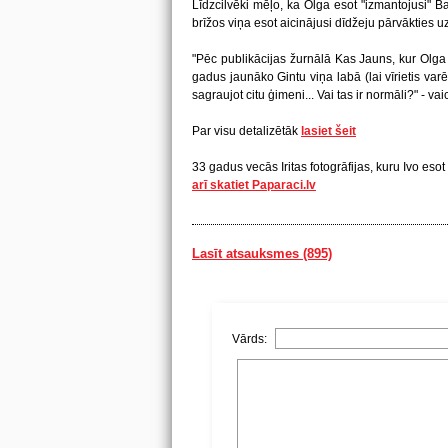
Līdzcilvēki mēļo, ka Olga esot "izmantojusi" Ban
brīžos viņa esot aicinājusi dīdžeju pārvākties u
"Pēc publikācijas žurnālā Kas Jauns, kur Olga s
gadus jaunāko Gintu viņa labā (lai vīrietis varēt
sagraujot citu ģimeni... Vai tas ir normāli?" - vai
Par visu detalizētāk
lasiet šeit
33 gadus vecās Iritas fotogrāfijas, kuru Ivo es
arī skatiet Paparaci.lv
Lasīt atsauksmes (895)
Vārds: