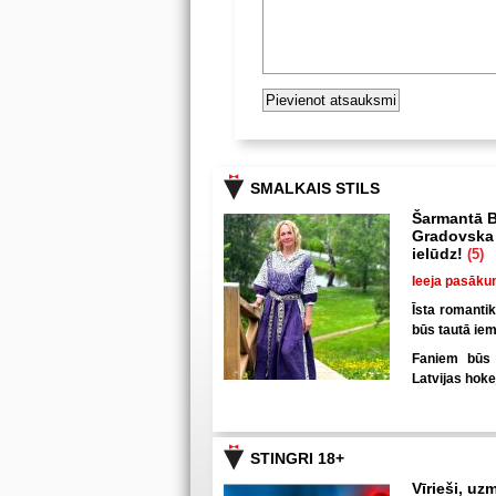
SMALKAIS STILS
Šarmantā B
Gradovska 
ielūdz!
(5)
Ieeja pasāku
Īsta romanti
būs tautā iem
Faniem būs u
Latvijas hoke
STINGRI 18+
Vīrieši, uzm