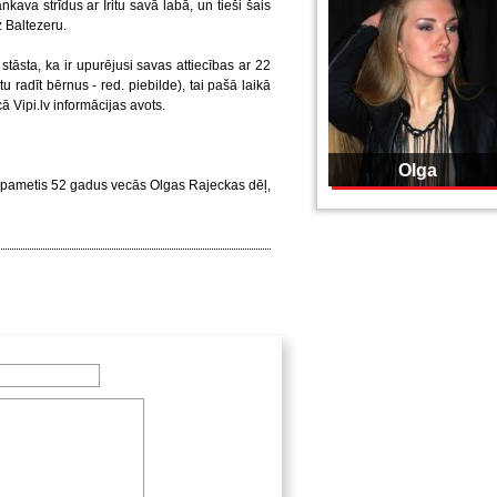
kava strīdus ar Iritu savā labā, un tieši šais
z Baltezeru.
tāsta, ka ir upurējusi savas attiecības ar 22
u radīt bērnus - red. piebilde), tai pašā laikā
cā Vipi.lv informācijas avots.
Olga
ot pametis 52 gadus vecās Olgas Rajeckas dēļ,