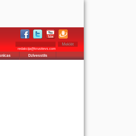
redakcija@krusttevs.com
snīcas
Dzīvesstils