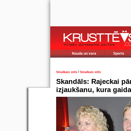
Nauda un vara
Sports
/
Smalkais stils
Smalkais stils
Skandāls: Rajeckai p
izjaukšanu, kura gaid