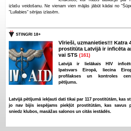
izlašu veidošanu. Ne vienam vien mājās jābūt kādai no "Šūp
"Lullabies" sērijas izlasēm.
STINGRI 18+
Vīrieši, uzmanieties!!! Katra 4
prostitūta Latvijā ir inficēta 
vai STS
(161)
Latvijā ir lielākais HIV inficēt
īpatsvars Eiropā, liecina Eir
profilakses un kontroles ce
pētījums.
Latvijā pētījumā iekļauti dati tikai par 117 prostitūtām, kas s
jo nav bijis iespējams piekļūt prostitūtām, kas savus 
sniedz klubos, masāžas salonos un citās iestādēs.