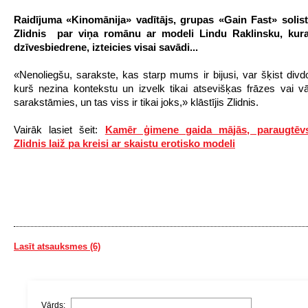
Raidījuma «Kinomānija» vadītājs, grupas «Gain Fast» solis
Zlidnis par viņa romānu ar modeli Lindu Raklinsku, kur
dzīvesbiedrene, izteicies visai savādi...
«Nenoliegšu, sarakste, kas starp mums ir bijusi, var šķist div
kurš nezina kontekstu un izvelk tikai atsevišķas frāzes vai 
sarakstāmies, un tas viss ir tikai joks,» klāstījis Zlidnis.
Vairāk lasiet šeit:
Kamēr ģimene gaida mājās, paraugtēv
Zlidnis laiž pa kreisi ar skaistu erotisko modeli
Lasīt atsauksmes (6)
Vārds: