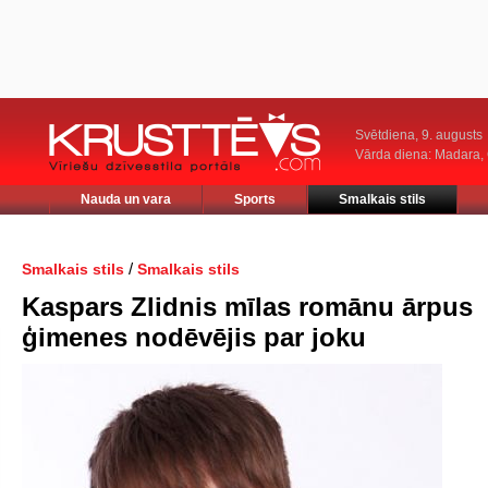
Svētdiena, 9. augusts
Vārda diena: Madara
Nauda un vara
Sports
Smalkais stils
/
Smalkais stils
Smalkais stils
Kaspars Zlidnis mīlas romānu ārpus
ģimenes nodēvējis par joku