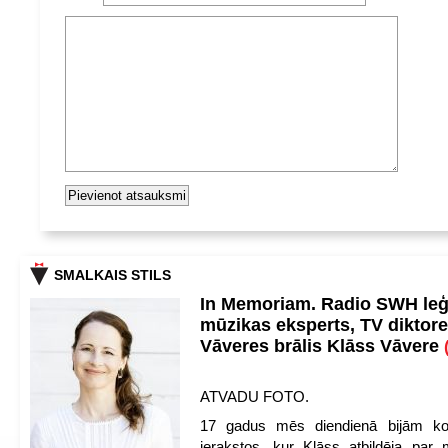
SMALKAIS STILS
In Memoriam. Radio SWH le
mūzikas eksperts, TV diktore
Vāveres brālis Klāss Vāvere
ATVADU FOTO.
17 gadus mēs diendienā bijām ko
ierakstos, kur Klāss atbildēja par 