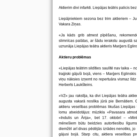
Aktierim divi infarkti. Liepājas teātris palicis b
Liepājniekiem sezona bez trim aktieriem – Jur
Vakara Ziņas.
«Ja kāds grib atmest pīpēšanu, rekomendēju 
slimnīcas palātas, ar šādu ierakstu augustā s
uzrunāja Liepājas teātra aktieris Marģers Eglins
Aktieru problēmas
«Liepājas teātrim sildīties saulītē nav laika – n
traģiski gājuši bojā, viens – Marģers Eglinskis 
viņu nāksies izņemt no repertuāra vismaz līdz 
Herberts Laukšteins.
»VZ« jau rakstīja, ka divi Liepājas teātra akti
augusta vakarā noslīka jūrā pie Bernātiem. G
aktieru veselības problēmas likušas Liepājas 
lomu atveidotājus: mūzikla «Pavasara atmoda
«Indulis un Ārija», bet 17. oktobrī – «M
mēnešiem būtu beidzies autortiesību līgums
diemžēl arī divas pēdējās izrādes nenotiks, jo E
gājusi bojā. Starp citu, aktiera veselības 