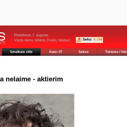
Piektdiena, 7. augusts
Seko:
8 186
Vārda diena: Alfrēds, Fredis, Madars
Smalkais stils
Auto / IT
Sekss
Tūrisms / Vie
na nelaime - aktierim