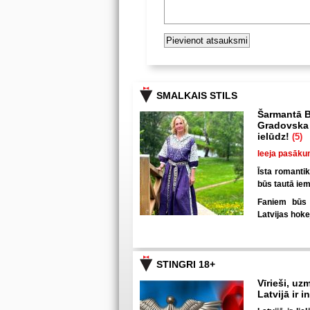
SMALKAIS STILS
Šarmantā B
Gradovska 
ielūdz!
(5)
Ieeja pasāku
Īsta romanti
būs tautā iem
Faniem būs u
Latvijas hoke
STINGRI 18+
Vīrieši, uzm
Latvijā ir 