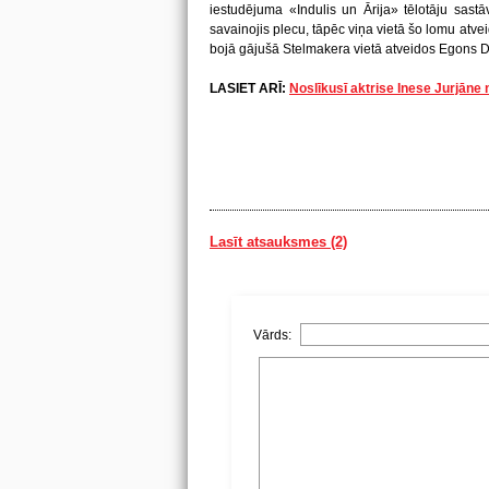
iestudējuma «Indulis un Ārija» tēlotāju sast
savainojis plecu, tāpēc viņa vietā šo lomu atve
bojā gājušā Stelmakera vietā atveidos Egons 
LASIET ARĪ:
Noslīkusī aktrise Inese Jurjāne 
Lasīt atsauksmes (2)
Vārds: