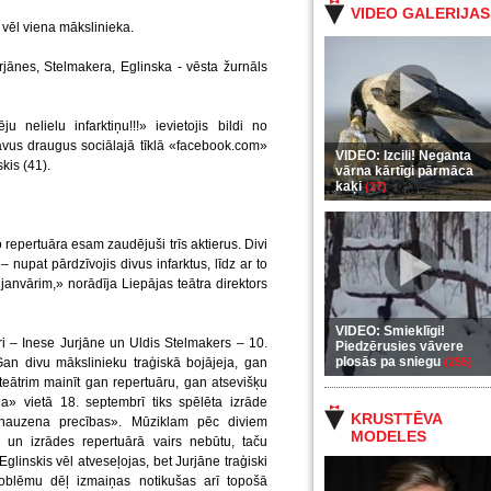
VIDEO GALERIJAS
ez vēl viena mākslinieka.
jānes, Stelmakera, Eglinska - vēsta žurnāls
nelielu infarktiņu!!!» ievietojis bildi no
avus draugus sociālajā tīklā «facebook.com»
VIDEO: Izcili! Neganta
kis (41).
vārna kārtīgi pārmāca
kaķi
(37)
o repertuāra esam zaudējuši trīs aktierus. Divi
– nupat pārdzīvojis divus infarktus, līdz ar to
janvārim,» norādīja Liepājas teātra direktors
VIDEO: Smieklīgi!
eri – Inese Jurjāne un Uldis Stelmakers – 10.
Piedzērusies vāvere
plosās pa sniegu
an divu mākslinieku traģiskā bojājeja, gan
(255)
teātrim mainīt gan repertuāru, gan atsevišķu
» vietā 18. septembrī tiks spēlēta izrāde
KRUSTTĒVA
inhauzena precības». Mūziklam pēc diviem
MODELES
 un izrādes repertuārā vairs nebūtu, taču
glinskis vēl atveseļojas, bet Jurjāne traģiski
problēmu dēļ izmaiņas notikušas arī topošā