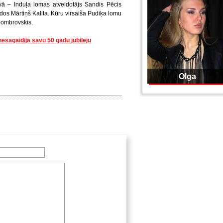
āvā – Induļa lomas atveidotājs Sandis Pēcis
idos Mārtiņš Kalita. Kūru virsaiša Pudiķa lomu
Dombrovskis.
nesagaidīja savu 50 gadu jubileju
Olga