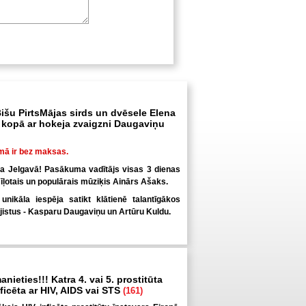
išu PirtsMājas sirds un dvēsele Elena
kopā ar hokeja zvaigzni Daugaviņu
mā ir bez maksas.
ka Jelgavā! Pasākuma vadītājs visas 3 dienas
īļotais un populārais mūziķis Ainārs Ašaks.
nikāla iespēja satikt klātienē talantīgākos
jistus - Kasparu Daugaviņu un Artūru Kuldu.
anieties!!! Katra 4. vai 5. prostitūta
inficēta ar HIV, AIDS vai STS
(161)