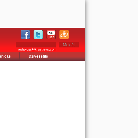
redakcija@krusttevs.com
snīcas
Dzīvesstils