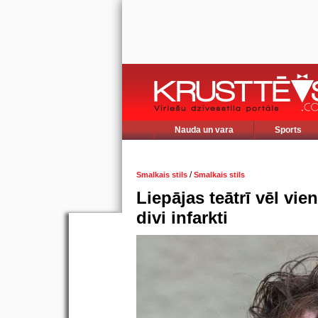
Nauda un vara
Sports
/
Smalkais stils
Smalkais stils
Liepājas teātrī vēl vie
divi infarkti