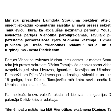
Ministru prezidente Laimdota Straujuma piektdien atteic
sniegt jebkādus komentārus saistībā ar savu preses sekret
Tamuļeviču, kura, kā atklājušas nezināmu personu YouT
ievietotas partijas Vienotība parodijreklāmas, savulaik pie
pazīstamā pornorežisora Pjēra Vudmena kastingā. Tikmē
publicēta jau trešā "Vienotības reklāmu" sērija, un t
turpinājums - vēsta Pietiek.com .
Partijas Vienotība izvirzītās Ministru prezidentes Laimdotas Stra
roka jeb preses sekretāre Džeina Tamuļeviča ar savu porno videorul
uzspridzinājusi visu Lietuvas, Igaunijas, Krievijas un Ukrainas
Pornorežisora Pjēra Vudmena porno kastinga videoklips un ekr
18 gadīgo, kailo Džeinu Tamuļeviču rotā katru sevi cienošu K
Ukrainas interneta portālu.
Par notikušo krievu valodā raksta arī Lietuvas un Igaunijas De
pašmāju Delfi.lv krievu redakcija.
Tikmēr pašu mājās jau klāt Vienotības eksāmena Džeinas T