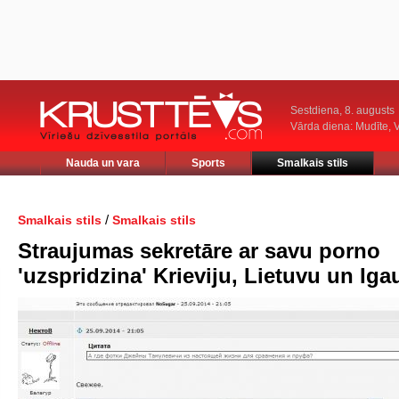
Sestdiena, 8. augusts
Vārda diena: Mudīte, V
Nauda un vara
Sports
Smalkais stils
/
Smalkais stils
Smalkais stils
Straujumas sekretāre ar savu porno
'uzspridzina' Krieviju, Lietuvu un Iga