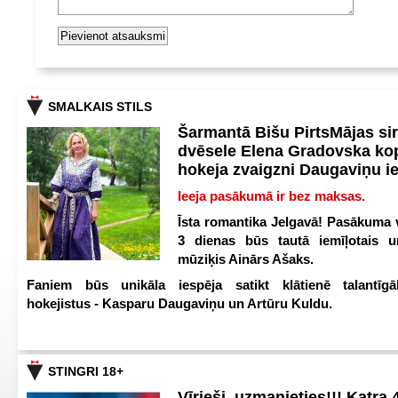
SMALKAIS STILS
Šarmantā Bišu PirtsMājas si
dvēsele Elena Gradovska ko
hokeja zvaigzni Daugaviņu i
Ieeja pasākumā ir bez maksas.
Īsta romantika Jelgavā! Pasākuma v
3 dienas būs tautā iemīļotais u
mūziķis Ainārs Ašaks.
Faniem būs unikāla iespēja satikt klātienē talantīgā
hokejistus - Kasparu Daugaviņu un Artūru Kuldu.
STINGRI 18+
Vīrieši, uzmanieties!!! Katra 4