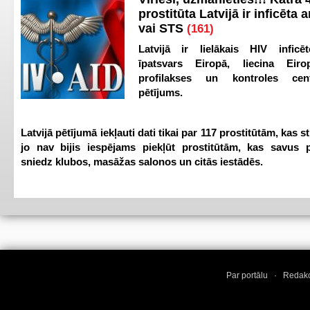
prostitūta Latvijā ir inficēta 
vai STS
(161)
Latvijā ir lielākais HIV inficēt
īpatsvars Eiropā, liecina Eir
profilakses un kontroles ce
pētījums.
Latvijā pētījumā iekļauti dati tikai par 117 prostitūtām, kas s
jo nav bijis iespējams piekļūt prostitūtām, kas savus 
sniedz klubos, masāžas salonos un citās iestādēs.
Par portālu
·
Redakc