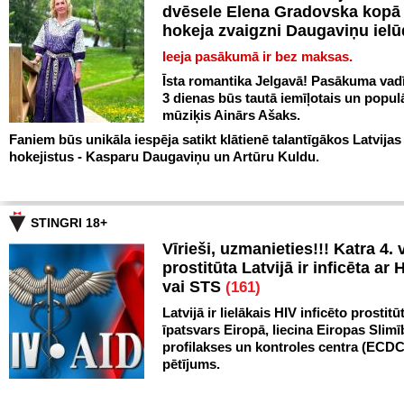
dvēsele Elena Gradovska kopā 
hokeja zvaigzni Daugaviņu iel
Ieeja pasākumā ir bez maksas.
Īsta romantika Jelgavā! Pasākuma vadī
3 dienas būs tautā iemīļotais un popul
mūziķis Ainārs Ašaks.
Faniem būs unikāla iespēja satikt klātienē talantīgākos Latvijas
hokejistus - Kasparu Daugaviņu un Artūru Kuldu.
STINGRI 18+
Vīrieši, uzmanieties!!! Katra 4. v
prostitūta Latvijā ir inficēta ar 
vai STS
(161)
Latvijā ir lielākais HIV inficēto prostitū
īpatsvars Eiropā, liecina Eiropas Slim
profilakses un kontroles centra (ECDC
pētījums.