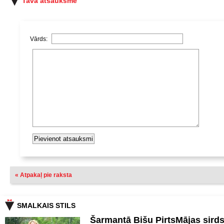
Tava atsauksme
Vārds:
« Atpakaļ pie raksta
SMALKAIS STILS
Šarmantā Bišu PirtsMājas sird