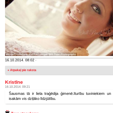
16.10.2014. 08:02 ·
« Atpakaļ pie raksta
Kristīne
16.10.2014. 09:21
Šausmas tā ir liela traģēdija ģimenē.Iturību tuviniekiem un
isakām vis dziļāko līdzjūtību.