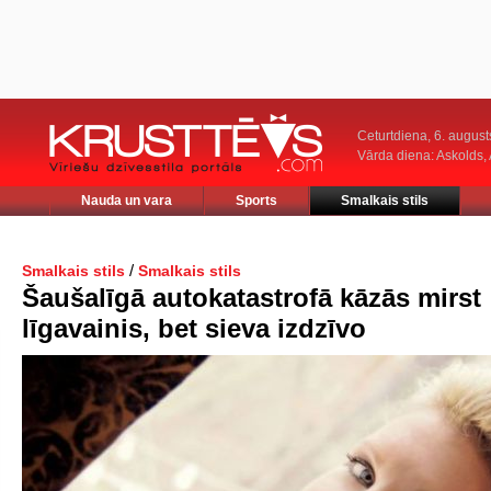
Ceturtdiena, 6. august
Vārda diena: Askolds,
Nauda un vara
Sports
Smalkais stils
/
Smalkais stils
Smalkais stils
Šaušalīgā autokatastrofā kāzās mirst
līgavainis, bet sieva izdzīvo