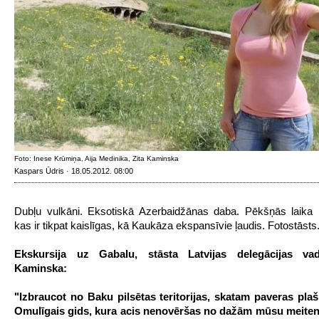
Foto: Inese Krūmiņa, Aija Medinika, Zita Kaminska
Kaspars Ūdris · 18.05.2012. 08:00
Dubļu vulkāni. Eksotiskā Azerbaidžānas daba. Pēkšņās laika 
kas ir tikpat kaislīgas, kā Kaukāza ekspansīvie ļaudis. Fotostāsts
Ekskursija uz Gabalu, stāsta Latvijas delegācijas vad
Kaminska:
"Izbraucot no Baku pilsētas teritorijas, skatam paveras plaš
Omulīgais gids, kura acis nenovēršas no dažām mūsu meiten