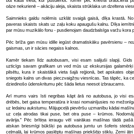
būt kāda vieta, kur pusdienot. Tomēr pēc krietna brauciena p
oāze nekurienē – akāciju aleja, skaista strūklaka un dzeltena vies
Saimnieks galdu nolēmis uzklāt svaigā gaisā, dīķa krastā. No
paveras skaists skats uz zaļu koku apaugušu kalnu. Dīķa iemītni
par mūsu muzikālo fonu - pusdienojam daudzbalsīga varžu kora 
Pēc brīža gan mūsu idille iegūst dramatiskāku pavērsienu – noz
gaismas, un ir sācies negaiss kalnos.
Kamēr tiekam līdz autobusam, visi esam salijuši slapji. Gids
uzticīgs savam grafikam un ved mūs uz ekskursijas galamērķi
pilsētu, kura ir skaistākā vieta šajā reģionā, bet apskates objek
sniegots kalns un divas pieczvaigžņu viesnīcas. Tas tāpēc, ka ceļ
dziedinošo ūdenskritumu pēc šāda lietus neesot izbraucams.
Arī mums vairs īsti negribas kāpt ārā no autobusa, jo visi e
drēbēs, bet gaisa temperatūra ir krasi nomainījusies no mežonī
uz ledainu aukstumu. Mājupceļā pievēršu uzmanību kādai mašīna
uz ceļa atrodas tikai puse, bet otra puse – krūmos. Nodomāj
avārija.” Pēc brītiņa ieraugu vēl vairākas mašīnas tādā pašā
atskan briesmīgi būkšķi pa autobusa jumtu un šoferis steidz
ceļmalā, lai krūmos paslēptu mašīnas priekšējo stiklu. Zemi ātri 