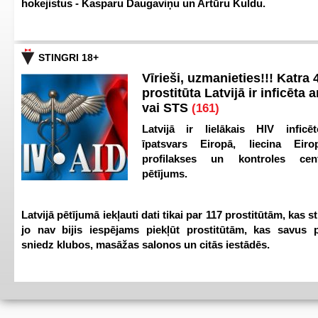
hokejistus - Kasparu Daugaviņu un Artūru Kuldu.
STINGRI 18+
Vīrieši, uzmanieties!!! Katra 4
prostitūta Latvijā ir inficēta 
vai STS
(161)
Latvijā ir lielākais HIV inficēt
īpatsvars Eiropā, liecina Eir
profilakses un kontroles ce
pētījums.
Latvijā pētījumā iekļauti dati tikai par 117 prostitūtām, kas s
jo nav bijis iespējams piekļūt prostitūtām, kas savus 
sniedz klubos, masāžas salonos un citās iestādēs.