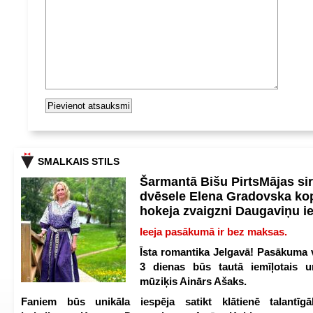
SMALKAIS STILS
Šarmantā Bišu PirtsMājas si
dvēsele Elena Gradovska ko
hokeja zvaigzni Daugaviņu i
Ieeja pasākumā ir bez maksas.
Īsta romantika Jelgavā! Pasākuma v
3 dienas būs tautā iemīļotais u
mūziķis Ainārs Ašaks.
Faniem būs unikāla iespēja satikt klātienē talantīgā