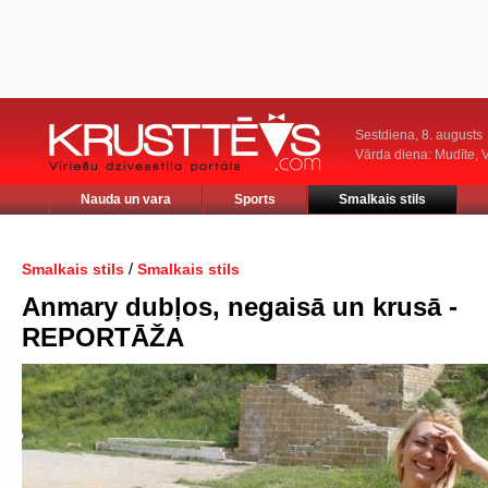
Sestdiena, 8. augusts
Vārda diena: Mudīte, V
Nauda un vara
Sports
Smalkais stils
/
Smalkais stils
Smalkais stils
Anmary dubļos, negaisā un krusā -
REPORTĀŽA