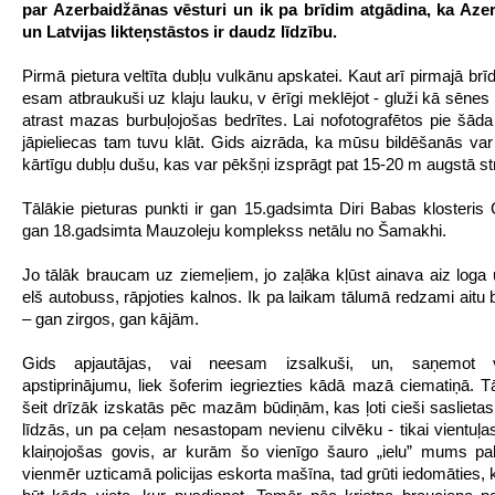
par Azerbaidžānas vēsturi un ik pa brīdim atgādina, ka Aze
un Latvijas likteņstāstos ir daudz līdzību.
Pirmā pietura veltīta dubļu vulkānu apskatei. Kaut arī pirmajā brīd
esam atbraukuši uz klaju lauku, v
ērīgi meklējot - gluži kā sēne
atrast mazas burbuļojošas bedrītes. Lai nofotografētos pie šāda
jāpieliecas tam tuvu klāt. Gids aizrāda, ka mūsu bildēšanās var 
kārtīgu dubļu dušu, kas var pēkšņi izsprāgt pat 15-20 m augstā st
Tālākie pieturas punkti ir gan 15.gadsimta Diri Babas klosteris
gan 18.gadsimta Mauzoleju komplekss netālu no Šamakhi.
Jo tālāk braucam uz ziemeļiem, jo zaļāka kļūst ainava aiz log
elš autobuss, rāpjoties kalnos. Ik pa laikam tālumā redzami aitu 
– gan zirgos, gan kājām.
Gids apjautājas, vai neesam izsalkuši, un, saņemot vi
apstiprinājumu, liek šoferim iegriezties kādā mazā ciematiņā. 
šeit drīzāk izskatās pēc mazām būdiņām, kas ļoti cieši saslietas 
līdzās, un pa ceļam nesastopam nevienu cilvēku - tikai vientuļas
klaiņojošas govis, ar kurām šo vienīgo šauro „ielu” mums pal
vienmēr uzticamā policijas eskorta mašīna, tad grūti iedomāties, 