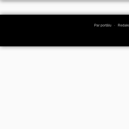
Par portālu
·
Redakc