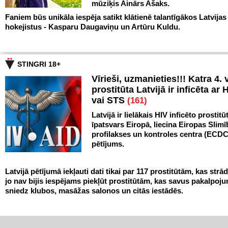
mūziķis Ainārs Ašaks.
Faniem būs unikāla iespēja satikt klātienē talantīgākos Latvijas
hokejistus - Kasparu Daugaviņu un Artūru Kuldu.
STINGRI 18+
Vīrieši, uzmanieties!!! Katra 4. v
prostitūta Latvijā ir inficēta ar 
vai STS
(161)
Latvijā ir lielākais HIV inficēto prostitū
īpatsvars Eiropā, liecina Eiropas Slim
profilakses un kontroles centra (ECDC
pētījums.
Latvijā pētījumā iekļauti dati tikai par 117 prostitūtām, kas strād
jo nav bijis iespējams piekļūt prostitūtām, kas savus pakalpoj
sniedz klubos, masāžas salonos un citās iestādēs.