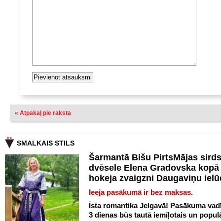
« Atpakaļ pie raksta
SMALKAIS STILS
Šarmantā Bišu PirtsMājas sird
dvēsele Elena Gradovska kopā 
hokeja zvaigzni Daugaviņu iel
Ieeja pasākumā ir bez maksas.
Īsta romantika Jelgavā! Pasākuma vadī
3 dienas būs tautā iemīļotais un popul