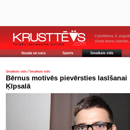
Ceturtdiena, 6. august
Vārda diena: Askolds,
Nauda un vara
Sports
Smalkais stils
/
Smalkais stils
Smalkais stils
Bērnus motivēs pievērsties lasīšanai
Ķīpsalā