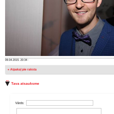
09.04.2015. 20:34 ·
« Atpakaļ pie raksta
Tava atsauksme
Vārds: