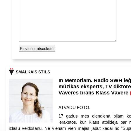
SMALKAIS STILS
In Memoriam. Radio SWH le
mūzikas eksperts, TV diktore
Vāveres brālis Klāss Vāvere
ATVADU FOTO.
17 gadus mēs diendienā bijām ko
ierakstos, kur Klāss atbildēja par 
izlašu veidošanu. Ne vienam vien mājās jābūt kādai no "Šūp