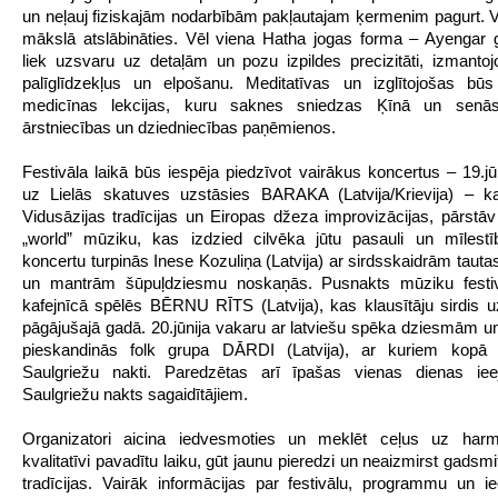
un neļauj fiziskajām nodarbībām pakļautajam ķermenim pagurt. V
mākslā atslābināties. Vēl viena Hatha jogas forma – Ayengar 
liek uzsvaru uz detaļām un pozu izpildes precizitāti, izmanto
palīglīdzekļus un elpošanu. Meditatīvas un izglītojošas būs
medicīnas lekcijas, kuru saknes sniedzas Ķīnā un senās
ārstniecības un dziedniecības paņēmienos.
Festivāla laikā būs iespēja piedzīvot vairākus koncertus – 19.jū
uz Lielās skatuves uzstāsies BARAKA (Latvija/Krievija) – k
Vidusāzijas tradīcijas un Eiropas džeza improvizācijas, pārstāv
„world” mūziku, kas izdzied cilvēka jūtu pasauli un mīlestī
koncertu turpinās Inese Kozuliņa (Latvija) ar sirdsskaidrām tau
un mantrām šūpuļdziesmu noskaņās. Pusnakts mūziku festi
kafejnīcā spēlēs BĒRNU RĪTS (Latvija), kas klausītāju sirdis uz
pāgājušajā gadā. 20.jūnija vakaru ar latviešu spēka dziesmām un
pieskandinās folk grupa DĀRDI (Latvija), ar kuriem kopā 
Saulgriežu nakti. Paredzētas arī īpašas vienas dienas iee
Saulgriežu nakts sagaidītājiem.
Organizatori aicina iedvesmoties un meklēt ceļus uz har
kvalitatīvi pavadītu laiku, gūt jaunu pieredzi un neaizmirst gads
tradīcijas. Vairāk informācijas par festivālu, programmu un i