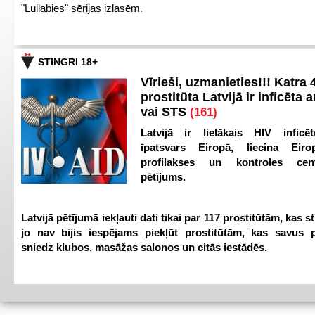
"Lullabies" sērijas izlasēm.
STINGRI 18+
Vīrieši, uzmanieties!!! Katra 4
prostitūta Latvijā ir inficēta 
vai STS
(161)
Latvijā ir lielākais HIV inficēt
īpatsvars Eiropā, liecina Eir
profilakses un kontroles ce
pētījums.
Latvijā pētījumā iekļauti dati tikai par 117 prostitūtām, kas s
jo nav bijis iespējams piekļūt prostitūtām, kas savus 
sniedz klubos, masāžas salonos un citās iestādēs.