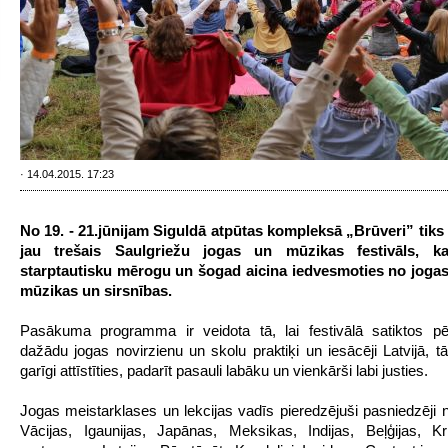
· 14.04.2015. 17:23
No 19. - 21.jūnijam Siguldā atpūtas kompleksā „Brūveri” tiks
jau trešais Saulgriežu jogas un mūzikas festivāls, ka
starptautisku mērogu un šogad aicina iedvesmoties no jogas
mūzikas un sirsnības.
Pasākuma programma ir veidota tā, lai festivālā satiktos pē
dažādu jogas novirzienu un skolu praktiķi un iesācēji Latvijā, tā
garīgi attīstīties, padarīt pasauli labāku un vienkārši labi justies.
Jogas meistarklases un lekcijas vadīs pieredzējuši pasniedzēji 
Vācijas, Igaunijas, Japānas, Meksikas, Indijas, Beļģijas, Kr