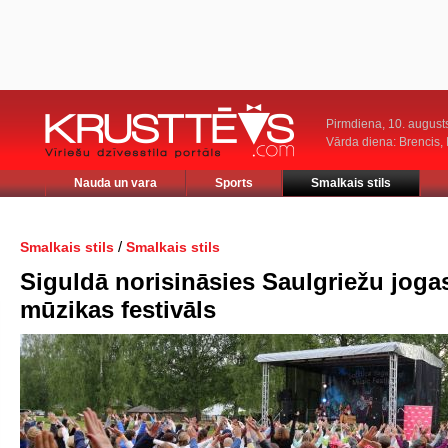
Pirmdiena, 10. august
Vārda diena: Brencis, 
Nauda un vara
Sports
Smalkais stils
/
Smalkais stils
Smalkais stils
Siguldā norisināsies Saulgriežu joga
mūzikas festivāls