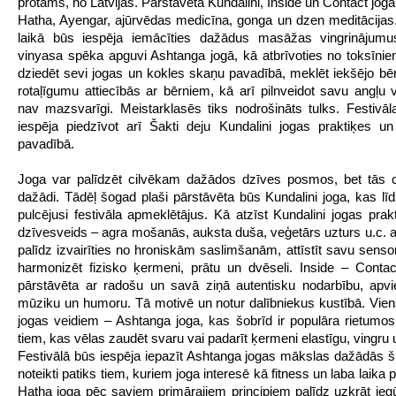
protams, no Latvijas. Pārstāvēta Kundalini, Inside un Contact jog
Hatha, Ayengar, ajūrvēdas medicīna, gonga un dzen meditācijas.
laikā būs iespēja iemācīties dažādus masāžas vingrinājumu
vinyasa spēka apguvi Ashtanga jogā, kā atbrīvoties no toksīni
dziedēt sevi jogas un kokles skaņu pavadībā, meklēt iekšējo bē
rotaļīgumu attiecībās ar bērniem, kā arī pilnveidot savu angļu 
nav mazsvarīgi. Meistarklasēs tiks nodrošināts tulks. Festivāl
iespēja piedzīvot arī Šakti deju Kundalini jogas praktiķes un
pavadībā.
Joga var palīdzēt cilvēkam dažādos dzīves posmos, bet tās c
dažādi. Tādēļ šogad plaši pārstāvēta būs Kundalini joga, kas līd
pulcējusi festivāla apmeklētājus. Kā atzīst Kundalini jogas prakt
dzīvesveids – agra mošanās, auksta duša, veģetārs uzturs u.c. a
palīdz izvairīties no hroniskām saslimšanām, attīstīt savu senso
harmonizēt fizisko ķermeni, prātu un dvēseli. Inside – Conta
pārstāvēta ar radošu un savā ziņā autentisku nodarbību, apvi
mūziku un humoru. Tā motivē un notur dalībniekus kustībā. Vie
jogas veidiem – Ashtanga joga, kas šobrīd ir populāra rietumos
tiem, kas vēlas zaudēt svaru vai padarīt ķermeni elastīgu, vingru
Festivālā būs iespēja iepazīt Ashtanga jogas mākslas dažādās 
noteikti patiks tiem, kuriem joga interesē kā fitness un laba laika
Hatha joga pēc saviem primārajiem principiem palīdz uzkrāt iegū