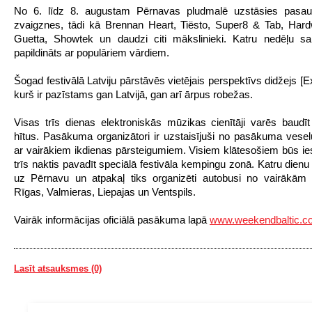
No 6. līdz 8. augustam Pērnavas pludmalē uzstāsies pasau
zvaigznes, tādi kā Brennan Heart, Tiësto, Super8 & Tab, Hard
Guetta, Showtek un daudzi citi mākslinieki. Katru nedēļu sa
papildināts ar populāriem vārdiem.
Šogad festivālā Latviju pārstāvēs vietējais perspektīvs didžejs [
kurš ir pazīstams gan Latvijā, gan arī ārpus robežas.
Visas trīs dienas elektroniskās mūzikas cienītāji varēs baudī
hītus. Pasākuma organizātori ir uzstaisījuši no pasākuma vese
ar vairākiem ikdienas pārsteigumiem. Visiem klātesošiem būs ie
trīs naktis pavadīt speciālā festivāla kempingu zonā. Katru dienu
uz Pērnavu un atpakaļ tiks organizēti autobusi no vairākām 
Rīgas, Valmieras, Liepajas un Ventspils.
Vairāk informācijas oficiālā pasākuma lapā
www.weekendbaltic.c
Lasīt atsauksmes (0)