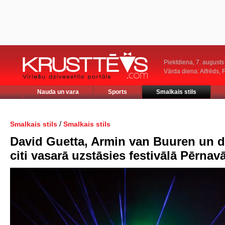
Piektdiena, 7. augusts
Vārda diena: Alfrēds, 
Nauda un vara
Sports
Smalkais stils
/
Smalkais stils
Smalkais stils
David Guetta, Armin van Buuren un 
citi vasarā uzstāsies festivālā Pērnav