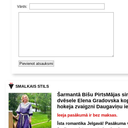
Vārds:
SMALKAIS STILS
Šarmantā Bišu PirtsMājas si
dvēsele Elena Gradovska ko
hokeja zvaigzni Daugaviņu i
Ieeja pasākumā ir bez maksas.
Īsta romantika Jelgavā! Pasākuma v