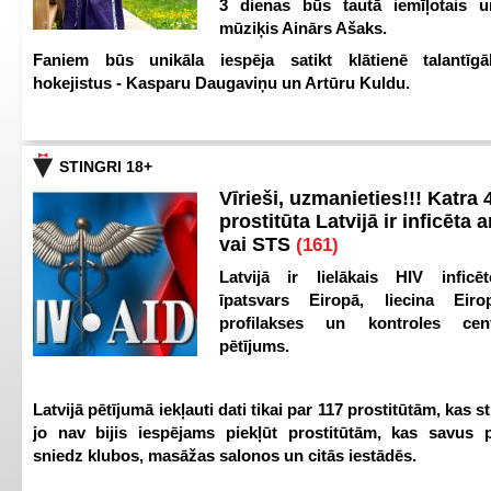
3 dienas būs tautā iemīļotais u
mūziķis Ainārs Ašaks.
Faniem būs unikāla iespēja satikt klātienē talantīgā
hokejistus - Kasparu Daugaviņu un Artūru Kuldu.
STINGRI 18+
Vīrieši, uzmanieties!!! Katra 4
prostitūta Latvijā ir inficēta 
vai STS
(161)
Latvijā ir lielākais HIV inficēt
īpatsvars Eiropā, liecina Eir
profilakses un kontroles ce
pētījums.
Latvijā pētījumā iekļauti dati tikai par 117 prostitūtām, kas s
jo nav bijis iespējams piekļūt prostitūtām, kas savus 
sniedz klubos, masāžas salonos un citās iestādēs.