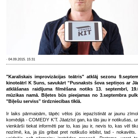
· 04.09.2015. 15:31
"Karaliskais improvizācijas teātris" atklāj sezonu 9.septem
kinoteātrī K Suns, savukārt “Pusnaksts šova septiņos ar Jān
atklāšanas raidījuma filmēšana notiks 13. septembrī, 19.
mūzikas namā. Biļetes būs pieejamas no 3.septembra pulk
"Biļešu serviss” tirdzniecības tīklā.
Ir laiks pārmaiņām, tāpēc vēlos jūs iepazīstināt ar jaunu zīm
komēdijā - COMEDY K’T. Jāatzīst gan, ka tās jau ir notikušas, un
vienkārši tiekat informēti par to, kas jau ir, nevis to, kas vēl ti
nozīmē, ka, ja jūs gribat pret notikušo iebilst, tad - nokavēts.