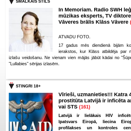
SMALKAIS STILS
In Memoriam. Radio SWH le
mūzikas eksperts, TV diktore
Vāveres brālis Klāss Vāvere
ATVADU FOTO.
17 gadus mēs diendienā bijām ko
ierakstos, kur Klāss atbildēja par 
izlašu veidošanu. Ne vienam vien mājās jābūt kādai no "Šūp
"Lullabies" sērijas izlasēm.
STINGRI 18+
Vīrieši, uzmanieties!!! Katra 4
prostitūta Latvijā ir inficēta 
vai STS
(161)
Latvijā ir lielākais HIV inficēt
īpatsvars Eiropā, liecina Eir
profilakses un kontroles ce