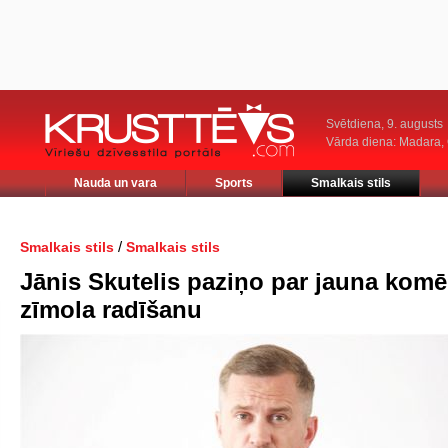
Svētdiena, 9. augusts
Vārda diena: Madara
Nauda un vara
Sports
Smalkais stils
/
Smalkais stils
Smalkais stils
Jānis Skutelis paziņo par jauna komē
zīmola radīšanu