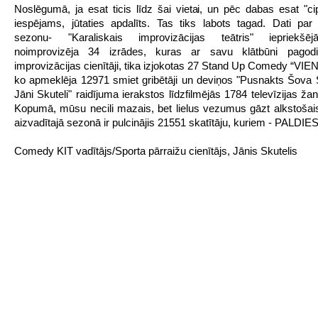
Noslēgumā, ja esat ticis līdz šai vietai, un pēc dabas esat "cip
iespējams, jūtaties apdalīts. Tas tiks labots tagad. Dati par 
sezonu- "Karaliskais improvizācijas teātris" iepriekš
noimprovizēja 34 izrādes, kuras ar savu klātbūni pagod
improvizācijas cienītāji, tika izjokotas 27 Stand Up Comedy “VIEN
ko apmeklēja 12971 smiet gribētāji un deviņos "Pusnakts Šova 
Jāni Skuteli" raidījuma ierakstos līdzfilmējās 1784 televīzijas žanr
Kopumā, mūsu necili mazais, bet lielus vezumus gāzt alkstošais
aizvadītajā sezonā ir pulcinājis 21551 skatītāju, kuriem - PALDIES
Comedy KIT vadītājs/Sporta pārraižu cienītājs, Jānis Skutelis