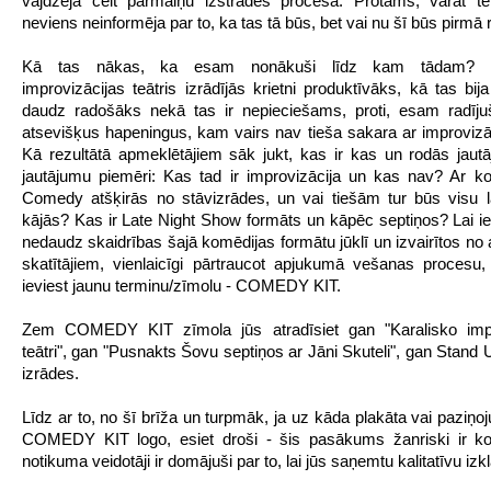
vajdzēja celt pārmaiņu izstrādes procesā. Protams, varat te
neviens neinformēja par to, ka tas tā būs, bet vai nu šī būs pirmā 
Kā tas nākas, ka esam nonākuši līdz kam tādam? Ka
improvizācijas teātris izrādījās krietni produktīvāks, kā tas bij
daudz radošāks nekā tas ir nepieciešams, proti, esam radīju
atsevišķus hapeningus, kam vairs nav tieša sakara ar improvizāci
Kā rezultātā apmeklētājiem sāk jukt, kas ir kas un rodās jaut
jautājumu piemēri: Kas tad ir improvizācija un kas nav? Ar 
Comedy atšķirās no stāvizrādes, un vai tiešām tur būs visu l
kājās? Kas ir Late Night Show formāts un kāpēc septiņos? Lai ie
nedaudz skaidrības šajā komēdijas formātu jūklī un izvairītos no
skatītājiem, vienlaicīgi pārtraucot apjukumā vešanas procesu,
ieviest jaunu terminu/zīmolu - COMEDY KIT.
Zem COMEDY KIT zīmola jūs atradīsiet gan "Karalisko impr
teātri", gan "Pusnakts Šovu septiņos ar Jāni Skuteli", gan Stan
izrādes.
Līdz ar to, no šī brīža un turpmāk, ja uz kāda plakāta vai paziņo
COMEDY KIT logo, esiet droši - šis pasākums žanriski ir ko
notikuma veidotāji ir domājuši par to, lai jūs saņemtu kalitatīvu izkl