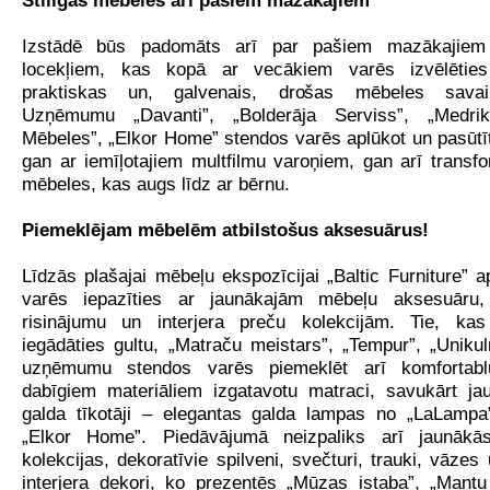
Stilīgas mēbeles arī pašiem mazākajiem
Izstādē būs padomāts arī par pašiem mazākajiem
locekļiem, kas kopā ar vecākiem varēs izvēlēties 
praktiskas un, galvenais, drošas mēbeles savai 
Uzņēmumu „Davanti”, „Bolderāja Serviss”, „Medrik
Mēbeles”, „Elkor Home” stendos varēs aplūkot un pasūt
gan ar iemīļotajiem multfilmu varoņiem, gan arī trans
mēbeles, kas augs līdz ar bērnu.
Piemeklējam mēbelēm atbilstošus aksesuārus!
Līdzās plašajai mēbeļu ekspozīcijai „Baltic Furniture” a
varēs iepazīties ar jaunākajām mēbeļu aksesuāru
risinājumu un interjera preču kolekcijām. Tie, kas
iegādāties gultu, „Matraču meistars”, „Tempur”, „Uniku
uzņēmumu stendos varēs piemeklēt arī komfortab
dabīgiem materiāliem izgatavotu matraci, savukārt ja
galda tīkotāji – elegantas galda lampas no „LaLampa”,
„Elkor Home”. Piedāvājumā neizpaliks arī jaunākā
kolekcijas, dekoratīvie spilveni, svečturi, trauki, vāzes
interjera dekori, ko prezentēs „Mūzas istaba”, „Mantu 