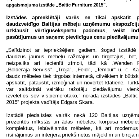
apgaismojuma izstāde „Baltic Furniture 2015”.
Izstādes apmeklētāji varēs ne tikai apskatīt 
daudzveidīgo Baltijas mēbeļu uzņēmumu ekspozīciju
uzklausīt vērtīgus
ekspertu padomus, veikt indi
pasūtījumus un saņemt pievilcīgus cenu piedāvājumu
„Salīdzinot ar iepriekšējiem gadiem, šogad izstādē
daudzus jaunus mēbeļu ražotājus un tirgotājus, bet,
neizpaliks arī iecienīti zīmoli, tādi kā „Wenden Fu
„Bolderāja Serviss”, „Troja”, „Feidi”, „Tempur” u. c. Kau
daudz mēbeles tiek tirgotas internetā, cilvēkiem ir būtis
apskatīt, pataustīt, izmēģināt un novērtēt klātienē. Turkl
var salīdzināt vairāku ražotāju piedāvājumu vie
izvēlēties sev vispiemērotāko,” norāda izstādes „Baltic
2015” projekta vadītājs Edgars Skara.
Izstādē piedalīsies vairāk nekā 120 Baltijas uzņē
prezentēs mīkstās un ādas mēbeles, korpusa mēbele
komplektus, iebūvējamās mēbeles, kā arī modernu
risinājumus un interjera priekšmetus mājoklim un birojam