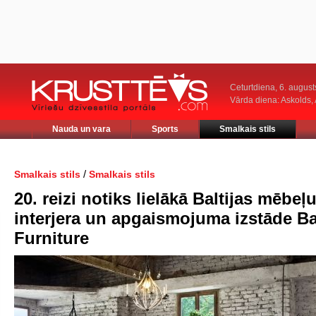
Ceturtdiena, 6. august
Vārda diena: Askolds,
Nauda un vara
Sports
Smalkais stils
/
Smalkais stils
Smalkais stils
20. reizi notiks lielākā Baltijas mēbeļu
interjera un apgaismojuma izstāde Ba
Furniture