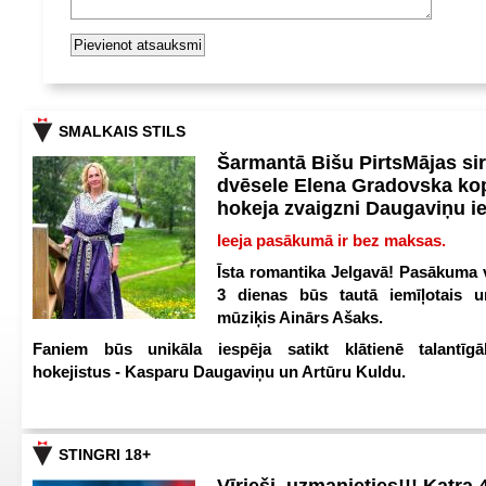
SMALKAIS STILS
Šarmantā Bišu PirtsMājas si
dvēsele Elena Gradovska ko
hokeja zvaigzni Daugaviņu i
Ieeja pasākumā ir bez maksas.
Īsta romantika Jelgavā! Pasākuma v
3 dienas būs tautā iemīļotais u
mūziķis Ainārs Ašaks.
Faniem būs unikāla iespēja satikt klātienē talantīgā
hokejistus - Kasparu Daugaviņu un Artūru Kuldu.
STINGRI 18+