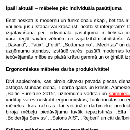
Īpaši aktuāli – mēbeles pēc individuāla pasūtījuma
Esat noskatījis modernu un funkcionālu skapi, bet tas i
vai lielu jūsu istabai vai krāsa īsti neatbilst interjeram?
izgatavošana pēc individuāla pasūtījuma ir lieliska i
varat iegūt savām vēlmēm un vajadzībām atbilstošo. A
„Davanti”, „Patix”, „Feidi”, „Sottomarino”, „Medritas” un d
uzņēmumu stendus, izstādē varēsi pasūtīt modernas k
iebūvējamās mēbeles plašā krāsu gammā un oriģinālā izp
Ergonomiskas mēbeles darba produktivitātei
Divi sabiedrotie, kas biroja cilvēku pavada piecas dien
astoņas stundas dienā, ir darba galds un krēsls. Apmeklēj
„Baltic Furniture 2015”, uzņēmumu vadītāji un
saimniec
vadītāji varēs noskatīt ergonomiskas, funkcionālas un ēr
mēbeles, kas ražotas, lai veicinātu darbinieku produkti
biroja mēbeļu piedāvājumu tuvāk iepazīstinās „Elfa 
„Bolderāja Serviss”, „Salons AIS”, „Rejben” un citi dalībni