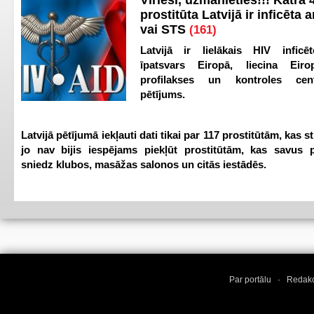
Vīrieši, uzmanieties!!! Katra 4
prostitūta Latvijā ir inficēta 
vai STS
(161)
Latvijā ir lielākais HIV inficēt
īpatsvars Eiropā, liecina Eir
profilakses un kontroles ce
pētījums.
Latvijā pētījumā iekļauti dati tikai par 117 prostitūtām, kas s
jo nav bijis iespējams piekļūt prostitūtām, kas savus 
sniedz klubos, masāžas salonos un citās iestādēs.
Par portālu
·
Redakc