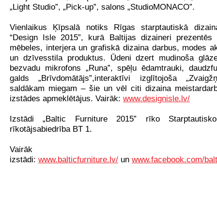
„Light Studio”, „Pick-up”, salons „StudioMONACO”.
Vienlaikus Ķīpsalā notiks Rīgas starptautiskā dizain
“Design Isle 2015”, kurā Baltijas dizaineri prezentēs 
mēbeles, interjera un grafiskā dizaina darbus, modes 
un dzīvesstila produktus. Ūdeni dzert mudinoša glāze
bezvadu mikrofons „Runa”, spēļu ēdamtrauki, daudzfu
galds „Brīvdomātājs”,interaktīvi izglītojoša „Zvaig
saldākam miegam
– šie un vēl citi dizaina meistardar
izstādes apmeklētājus. Vairāk:
www.designisle.lv/
Izstādi „Baltic Furniture 2015” rīko Starptautisk
rīkotājsabiedrība BT 1.
Vairāk p
izstādi:
www.balticfurniture.lv/
un
www.facebook.com/balti