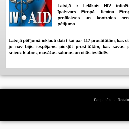
Latvijā ir lielākais HIV inficēt
īpatsvars Eiropā, liecina Eir
profilakses un kontroles ce
pētījums.
Latvijā pētījumā iekļauti dati tikai par 117 prostitūtām, kas s
jo nav bijis iespējams piekļūt prostitūtām, kas savus 
sniedz klubos, masāžas salonos un citās iestādēs.
Par portālu
·
Redakc