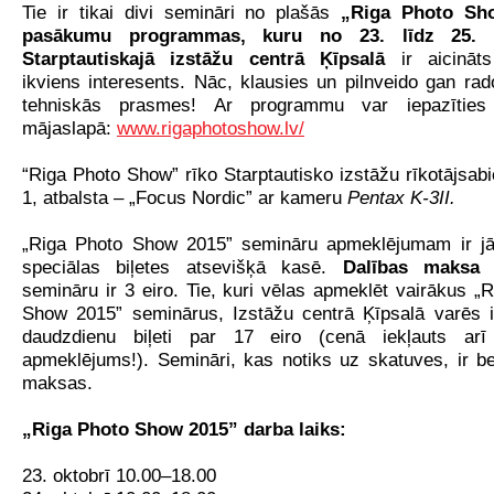
Tie ir tikai divi semināri no plašās
„Riga Photo Sh
pasākumu programmas, kuru no
23. līdz 25. 
Starptautiskajā izstāžu centrā Ķīpsalā
ir
aicināt
ikviens interesents. Nāc, klausies un pilnveido gan ra
tehniskās prasmes! Ar programmu var iepazīties 
mājaslapā:
www.rigaphotoshow.lv/
“Riga Photo Show” rīko Starptautisko izstāžu rīkotājsab
1, atbalsta – „Focus Nordic” ar kameru
Pentax K-3II.
„Riga Photo Show 2015” semināru apmeklējumam ir jā
speciālas biļetes atsevišķā kasē.
Dalības maks
semināru ir 3 eiro. Tie, kuri vēlas apmeklēt vairākus „
Show 2015” seminārus, Izstāžu centrā Ķīpsalā varēs i
daudzdienu biļeti par 17 eiro (cenā iekļauts arī
apmeklējums!). Semināri, kas notiks uz skatuves, ir b
maksas.
„Riga Photo Show 2015” darba laiks:
23. oktobrī 10.00–18.00