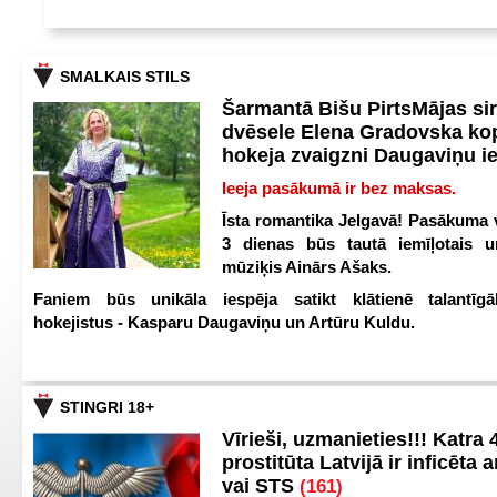
SMALKAIS STILS
Šarmantā Bišu PirtsMājas si
dvēsele Elena Gradovska ko
hokeja zvaigzni Daugaviņu i
Ieeja pasākumā ir bez maksas.
Īsta romantika Jelgavā! Pasākuma v
3 dienas būs tautā iemīļotais u
mūziķis Ainārs Ašaks.
Faniem būs unikāla iespēja satikt klātienē talantīgā
hokejistus - Kasparu Daugaviņu un Artūru Kuldu.
STINGRI 18+
Vīrieši, uzmanieties!!! Katra 4
prostitūta Latvijā ir inficēta 
vai STS
(161)