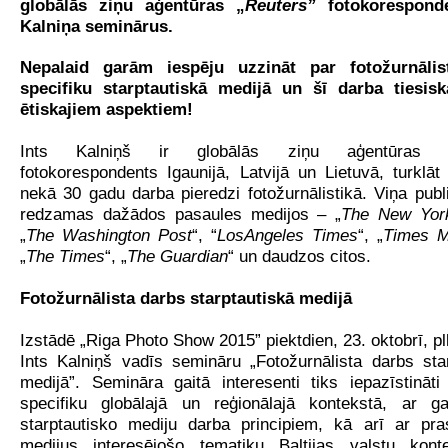
globālās ziņu aģentūras „
Reuters”
fotokorespond
Kalniņa seminārus.
Nepalaid garām iespēju uzzināt par fotožurnālis
specifiku starptautiskā medijā un šī darba tiesis
ētiskajiem aspektiem!
Ints Kalniņš ir globālās ziņu aģentūras „
fotokorespondents Igaunijā, Latvijā un Lietuvā, turklāt
nekā 30 gadu darba pieredzi fotožurnālistikā. Viņa publi
redzamas dažādos pasaules medijos – „
The New Yor
„
The Washington Post
“, “
LosAngeles Times
“, „
Times M
„
The Times
“, „
The Guardian
“ un daudzos citos.
Fotožurnālista darbs starptautiskā medijā
Izstādē „Riga Photo Show 2015” piektdien, 23. oktobrī, pl
Ints Kalniņš vadīs semināru „Fotožurnālista darbs sta
medijā”. Semināra gaitā interesenti tiks iepazīstināt
specifiku globālajā un reģionālajā kontekstā, ar ga
starptautisko mediju darba principiem, kā arī ar pr
medijus interesējošo tematiku Baltijas valstu kont