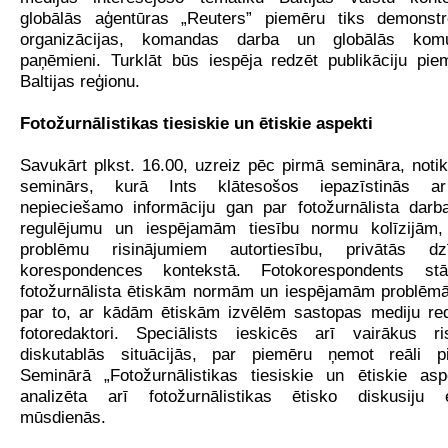
globālās aģentūras „Reuters” piemēru tiks demonstr
organizācijas, komandas darba un globālās komun
paņēmieni. Turklāt būs iespēja redzēt publikāciju pie
Baltijas reģionu.
Fotožurnālistikas tiesiskie un ētiskie aspekti
Savukārt plkst. 16.00, uzreiz pēc pirmā semināra, notik
seminārs, kurā Ints klātesošos iepazīstinās ar 
nepieciešamo informāciju gan par fotožurnālista darba
regulējumu un iespējamām tiesību normu kolīzijām
problēmu risinājumiem autortiesību, privātās d
korespondences kontekstā. Fotokorespondents stā
fotožurnālista ētiskām normām un iespējamām problēmā
par to, ar kādām ētiskām izvēlēm sastopas mediju red
fotoredaktori. Speciālists ieskicēs arī vairākus ri
diskutablās situācijās, par piemēru ņemot reāli pi
Seminārā „Fotožurnālistikas tiesiskie un ētiskie aspe
analizēta arī fotožurnālistikas ētisko diskusiju e
mūsdienās.