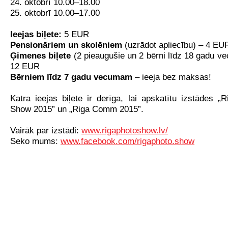
24. oktobrī 10.00–18.00
25. oktobrī 10.00–17.00
Ieejas biļete:
5 EUR
Pensionāriem un skolēniem
(uzrādot apliecību) – 4 EU
Ģimenes biļete
(2 pieaugušie un 2 bērni līdz 18 gadu 
12 EUR
Bērniem līdz 7 gadu vecumam
– ieeja bez maksas!
Katra ieejas biļete ir derīga, lai apskatītu izstādes „
Show 2015” un „Riga Comm 2015”.
Vairāk par izstādi:
www.rigaphotoshow.lv/
Seko mums:
www.facebook.com/rigaphoto.show