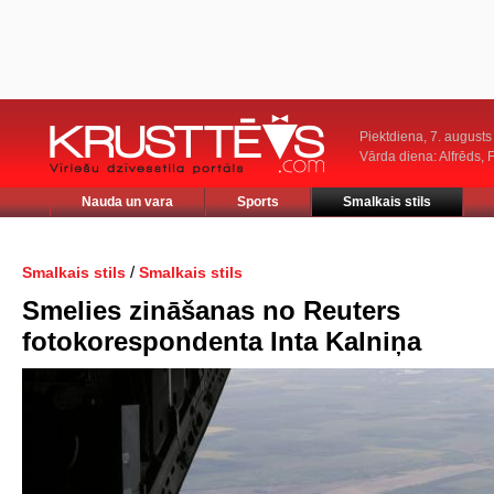
Piektdiena, 7. augusts
Vārda diena: Alfrēds, 
Nauda un vara
Sports
Smalkais stils
/
Smalkais stils
Smalkais stils
Smelies zināšanas no Reuters
fotokorespondenta Inta Kalniņa