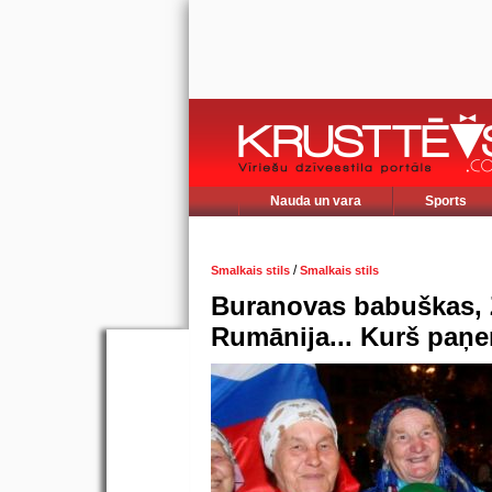
Nauda un vara
Sports
/
Smalkais stils
Smalkais stils
Buranovas babuškas, Z
Rumānija... Kurš paņe