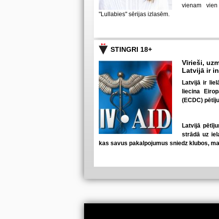
vienam vien
"Lullabies" sērijas izlasēm.
STINGRI 18+
Vīrieši, uzm
Latvijā ir 
Latvijā ir li
liecina Eiro
(ECDC) pētīj
Latvijā pētīj
strādā uz iel
kas savus pakalpojumus sniedz klubos, mas