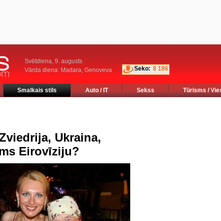
Svētdiena, 9. augusts
Seko:
8 186
Vārda diena: Madara, Genoveva
Smalkais stils
Auto / IT
Sekss
Tūrisms / Vie
viedrija, Ukraina,
ms Eirovīziju?