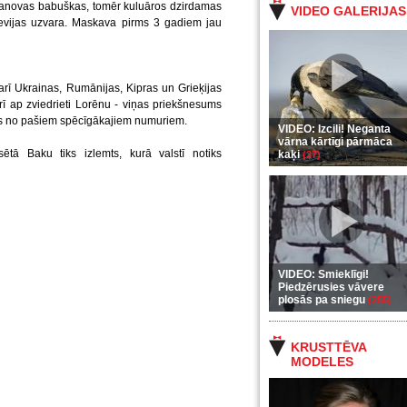
uranovas babuškas, tomēr kuluāros dzirdamas
VIDEO GALERIJAS
Krievijas uzvara. Maskava pirms 3 gadiem jau
arī Ukrainas, Rumānijas, Kipras un Grieķijas
arī ap zviedrieti Lorēnu - viņas priekšnesums
iens no pašiem spēcīgākajiem numuriem.
VIDEO: Izcili! Neganta
vārna kārtīgi pārmāca
ētā Baku tiks izlemts, kurā valstī notiks
kaķi
(37)
VIDEO: Smieklīgi!
Piedzērusies vāvere
plosās pa sniegu
(255)
KRUSTTĒVA
MODELES