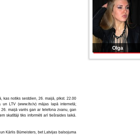
Olga
ā, kas notiks sestdien, 26. maijā, plkst. 22.00
un LTV (www.ltv.lv) mājas lapā internetā;
ot 26. maijā varēs gan ar telefona zvanu, gan
skatītāji tiks informēti arī tiešraides laikā.
un Kārlis Būmeisters, bet Latvijas balsojuma