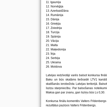
11. Igaunija
12. Norvēģija
13. Azerbaidžāna
14. Rumānija
15. Dānija
16. Grieķija
17. Zviedrija
18. Turcija
19. Spānija
20. Vācija
21. Malta
22. Maķedonija
23. Īrija
24. Serbija
25. Ukraina
26. Moldova
Latvijas iedzīvotāji varēs balsot konkursa fināl
Baku un būs skatāms tiešraidē LTV1 kanālā 
skatīšanās ierobežota Latvijas teritorijā. Bals
īsziņu starpniecību. Par balsošanas noteikumiem 
Maksa gan par zvanu, gan īsziņu būs Ls 0,30.
Konkursa finālu komentēs Valters Frīdenbergs 
rezultātus paziņos Valters Frīdenbergs.