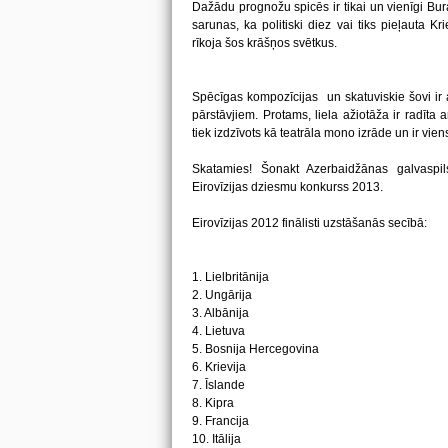
Dažādu prognožu spicēs ir tikai un vienīgi B
sarunas, ka politiski diez vai tiks pieļauta 
rīkoja šos krāšņos svētkus.
Spēcīgas kompozīcijas un skatuviskie šovi ir 
pārstāvjiem. Protams, liela ažiotāža ir radīta 
tiek izdzīvots kā teatrāla mono izrāde un ir v
Skatamies! Šonakt Azerbaidžānas galvaspils
Eirovīzijas dziesmu konkurss 2013.
Eirovīzijas 2012 finālisti uzstāšanās secībā:
1. Lielbritānija
2. Ungārija
3. Albānija
4. Lietuva
5. Bosnija Hercegovina
6. Krievija
7. Īslande
8. Kipra
9. Francija
10. Itālija