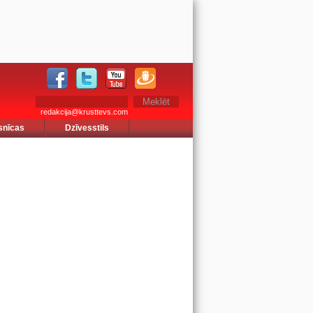
redakcija@krusttevs.com
snīcas
Dzīvesstils