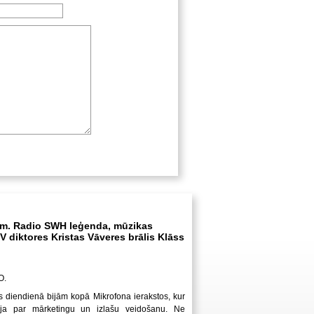
m. Radio SWH leģenda, mūzikas
V diktores Kristas Vāveres brālis Klāss
O.
 diendienā bijām kopā Mikrofona ierakstos, kur
ēja par mārketingu un izlašu veidošanu. Ne