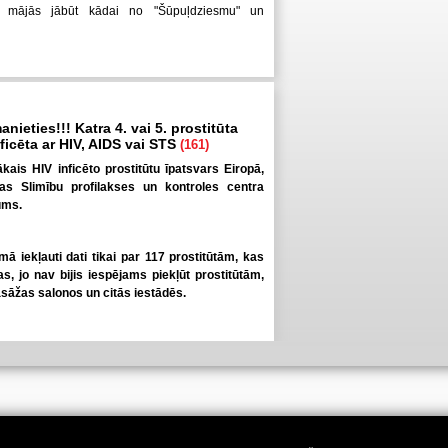
 mājās jābūt kādai no "Šūpuļdziesmu" un
anieties!!! Katra 4. vai 5. prostitūta
inficēta ar HIV, AIDS vai STS
(161)
elākais HIV inficēto prostitūtu īpatsvars Eiropā,
pas Slimību profilakses un kontroles centra
ums.
umā iekļauti dati tikai par 117 prostitūtām, kas
as, jo nav bijis iespējams piekļūt prostitūtām,
āžas salonos un citās iestādēs.