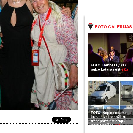
FOTO GALERIJAS
FOTO: Hennessy XO
pulcē Latvijas eliti
(32)
FOTO: Nepieciešams
kravas vai pasažieru
transports? Mierīgi -
ieskaties šeit
(35)