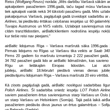
Reiss
(Wolfgang Reuss)
norāda: „Mēs darbību Varšavā sākām ar
apkalpotiem pasažieriem 1996.gadā, taču tagad mūsu Varšava
tiek apkalpoti vairāk nekā 34 tūkstoši pasažieru gadā. Mēs uzla
pakalpojumus Varšavā, pagājušajā gadā izveidojot sadarbību ar
Airlines
, lai piedāvātu ērtākas ceļošanas iespējas uz 60 galamērķ
Tuvajos Austrumos un NVS valstīs. Uzlabojot savienojumus st
citām tranzītlidostām,
airBaltic
klientiem nodrošina iespēju nokļū
kur tiešie reisi nav pieejami.”
airBaltic
lidojumus Rīga – Varšava maršrutā sāka 1996.gada 19
Pirmais lidojums no Rīgas uz Varšavu tika veikts ar
Saab 340
Pirms 20 gadiem šo maršrutu izmantoja 2 222 pasažieri gadā,
34 782 pasažieri gadā lido ar
airBaltic
lidmašīnām, kas savieno 
Rīgu un lielākajām Eiropas lidostām. Lai atz
jubileju,
airBaltic
18.februārī piedāvā vienas dienas jubil
piedāvājumu lidojumam Rīga – Varšava maršrutā 20 eiro vērtībā.
Kā ziņots pagājušajā gadā,
airBaltic
noslēgusi sadarbības līg
Polish Airlines
. Šī sadarbība sniedz iespēju
LOT Polish Airlin
saviem pasažieriem ērtus savienojumus starp Varšavu un Oslo (
un starp Varšavu un Helsinkiem (Somija). Tajā pašā laikā
airBa
pasažieriem piedāvās divus jaunus un ērtus galamērķus – Sofiju 
un Belgradu (Serbija).