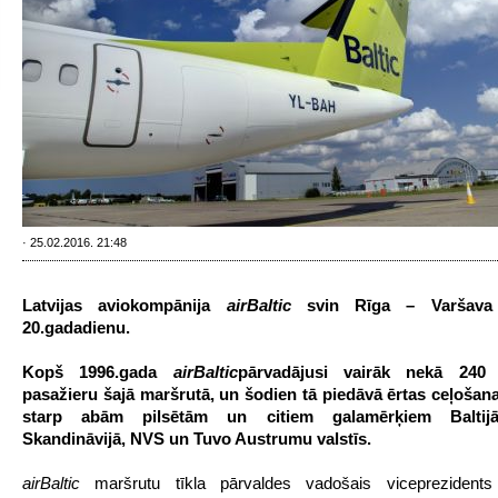
· 25.02.2016. 21:48
Latvijas aviokompānija
airBaltic
svin Rīga – Varšava
20.gadadienu.
Kopš 1996.gada
airBaltic
pārvadājusi vairāk nekā 240 
pasažieru šajā maršrutā, un šodien tā piedāvā ērtas ceļošan
starp abām pilsētām un citiem galamērķiem Baltijā
Skandināvijā, NVS un Tuvo Austrumu valstīs.
airBaltic
maršrutu tīkla pārvaldes vadošais viceprezidents