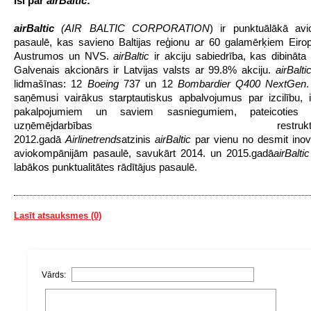
Īsi par
airBaltic
:
airBaltic
(AIR BALTIC CORPORATION
) ir punktuālākā avi
pasaulē, kas savieno Baltijas reģionu ar 60 galamērķiem Eiro
Austrumos un NVS.
airBaltic
ir akciju sabiedrība, kas dibināta
Galvenais akcionārs ir Latvijas valsts ar 99.8% akciju.
airBalti
lidmašīnas: 12
Boeing
737 un 12
Bombardier Q400 NextGen
.
saņēmusi vairākus starptautiskus apbalvojumus par izcilību, 
pakalpojumiem un saviem sasniegumiem, pateicoties v
uzņēmējdarbības restrukturizē
2012.gadā
Airlinetrends
atzinis
airBaltic
par vienu no desmit inov
aviokompānijām pasaulē, savukārt 2014. un 2015.gadā
airBaltic
labākos punktualitātes rādītājus pasaulē.
Lasīt atsauksmes (0)
Vārds: