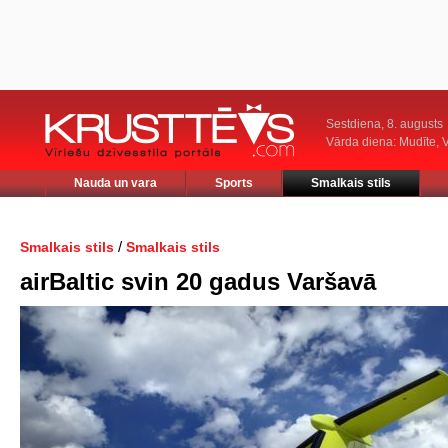
Sestdiena, 8. augusts
Vārda diena: Mudīte, V
Nauda un vara
Sports
Smalkais stils
/
Smalkais stils
Smalkais stils
airBaltic svin 20 gadus Varšavā