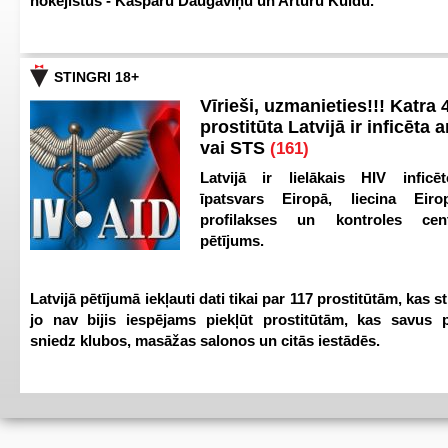
hokejistus - Kasparu Daugaviņu un Artūru Kuldu.
STINGRI 18+
Vīrieši, uzmanieties!!! Katra 4
prostitūta Latvijā ir inficēta 
vai STS
(161)
Latvijā ir lielākais HIV inficēt
īpatsvars Eiropā, liecina Eir
profilakses un kontroles ce
pētījums.
Latvijā pētījumā iekļauti dati tikai par 117 prostitūtām, kas s
jo nav bijis iespējams piekļūt prostitūtām, kas savus 
sniedz klubos, masāžas salonos un citās iestādēs.