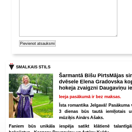
SMALKAIS STILS
Šarmantā Bišu PirtsMājas si
dvēsele Elena Gradovska ko
hokeja zvaigzni Daugaviņu i
Ieeja pasākumā ir bez maksas.
Īsta romantika Jelgavā! Pasākuma v
3 dienas būs tautā iemīļotais u
mūziķis Ainārs Ašaks.
Faniem būs unikāla iespēja satikt klātienē talantīgā