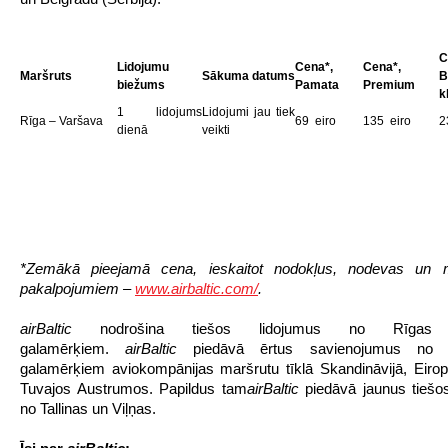
C
Lidojumu
Cena*,
Cena*,
Maršruts
Sākuma datums
B
biežums
Pamata
Premium
k
1 lidojums
Lidojumi jau tiek
Rīga – Varšava
69 eiro
135 eiro
2
dienā
veikti
*Zemākā pieejamā cena, ieskaitot nodokļus, nodevas un
pakalpojumiem –
www.airbaltic.com/
.
airBaltic
nodrošina tiešos lidojumus no Rīga
galamērķiem.
airBaltic
piedāvā ērtus savienojumus no
galamērķiem aviokompānijas maršrutu tīklā Skandināvijā, Eir
Tuvajos Austrumos. Papildus tam
airBaltic
piedāvā jaunus tiešo
no Tallinas un Viļņas.