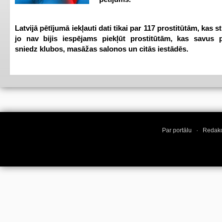
Latvijā pētījumā iekļauti dati tikai par 117 prostitūtām, kas s
jo nav bijis iespējams piekļūt prostitūtām, kas savus 
sniedz klubos, masāžas salonos un citās iestādēs.
Par portālu
·
Redakc