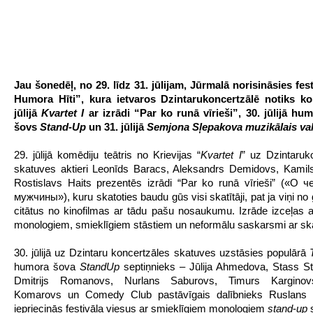
Jau šonedēļ, no 29. līdz 31. jūlijam, Jūrmalā norisināsies fest
Humora Hīti”, kura ietvaros Dzintarukoncertzālē notiks kon
jūlijā
Kvartet I
ar izrādi “Par ko runā vīrieši”, 30. jūlijā hum
šovs
Stand-Up
un 31. jūlijā
Semjona Sļepakova muzikālais va
29. jūlijā komēdiju teātris no Krievijas “
Kvartet I
” uz Dzintaruk
skatuves aktieri Leonīds Baracs, Aleksandrs Demidovs, Kamil
Rostislavs Haits prezentēs izrādi “Par ko runā vīrieši” («О 
мужчины»), kuru skatoties baudu gūs visi skatītāji, pat ja viņi no
citātus no kinofilmas ar tādu pašu nosaukumu. Izrāde izceļas ar
monologiem, smieklīgiem stāstiem un neformālu saskarsmi ar ska
30. jūlijā uz Dzintaru koncertzāles skatuves uzstāsies populārā
humora šova
StandUp
septiņnieks – Jūlija Ahmedova, Stass St
Dmitrijs Romanovs, Nurlans Saburovs, Timurs Karginovs
Komarovs un Comedy Club pastāvīgais dalībnieks Ruslans Be
iepriecinās festivāla viesus ar smieklīgiem monologiem
stand
-
up
s