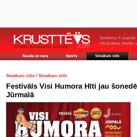
Sestdiena, 8. augusts
Vārda diena: Mudīte, V
Nauda un vara
Sports
Smalkais stils
/
Smalkais stils
Smalkais stils
Festivāls Visi Humora Hīti jau šonedē
Jūrmalā