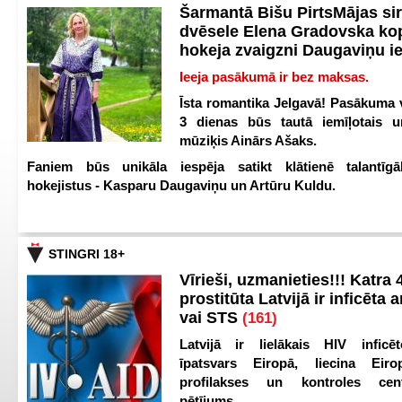
Šarmantā Bišu PirtsMājas si
dvēsele Elena Gradovska ko
hokeja zvaigzni Daugaviņu i
Ieeja pasākumā ir bez maksas.
Īsta romantika Jelgavā! Pasākuma v
3 dienas būs tautā iemīļotais u
mūziķis Ainārs Ašaks.
Faniem būs unikāla iespēja satikt klātienē talantīgā
hokejistus - Kasparu Daugaviņu un Artūru Kuldu.
STINGRI 18+
Vīrieši, uzmanieties!!! Katra 4
prostitūta Latvijā ir inficēta 
vai STS
(161)
Latvijā ir lielākais HIV inficēt
īpatsvars Eiropā, liecina Eir
profilakses un kontroles ce
pētījums.