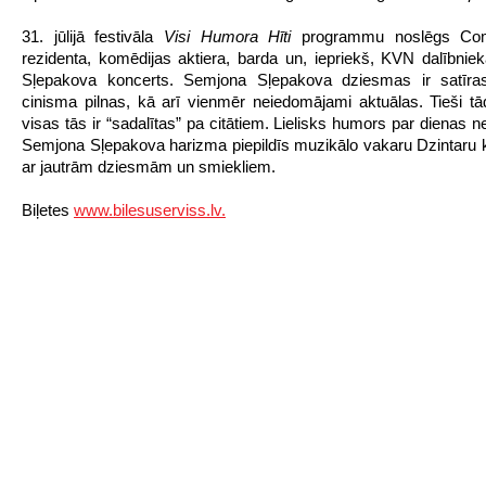
31. jūlijā festivāla
Visi Humora Hīti
programmu noslēgs Co
rezidenta, komēdijas aktiera, barda un, iepriekš, KVN dalībni
Sļepakova koncerts. Semjona Sļepakova dziesmas ir satīras
cinisma pilnas, kā arī vienmēr neiedomājami aktuālas. Tieši tā
visas tās ir “sadalītas” pa citātiem. Lielisks humors par dienas 
Semjona Sļepakova harizma piepildīs muzikālo vakaru Dzintaru 
ar jautrām dziesmām un smiekliem.
Biļetes
www.bilesuserviss.lv.