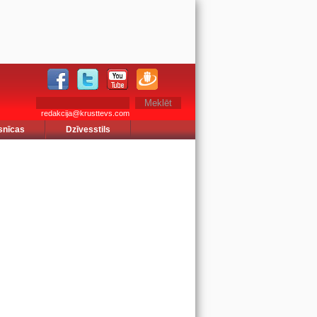
redakcija@krusttevs.com
snīcas
Dzīvesstils