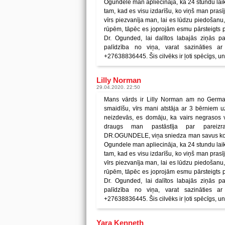
Ogundele man apliecināja, ka 24 stundu laik
tam, kad es visu izdarīšu, ko viņš man prasī
vīrs piezvanīja man, lai es lūdzu piedošanu,
rūpēm, tāpēc es joprojām esmu pārsteigts 
Dr. Ogunded, lai dalītos labajās ziņās p
palīdzība no viņa, varat sazināties a
+27638836445. Šis cilvēks ir ļoti spēcīgs, un
Lilly Norman
29.04.2020. 22:50
Mans vārds ir Lilly Norman am no Germa
smaidīšu, vīrs mani atstāja ar 3 bērniem uz
neizdevās, es domāju, ka vairs negrasos 
draugs man pastāstīja par pareizr
DR.OGUNDELE, viņa sniedza man savus konta
Ogundele man apliecināja, ka 24 stundu laik
tam, kad es visu izdarīšu, ko viņš man prasī
vīrs piezvanīja man, lai es lūdzu piedošanu,
rūpēm, tāpēc es joprojām esmu pārsteigts 
Dr. Ogunded, lai dalītos labajās ziņās p
palīdzība no viņa, varat sazināties a
+27638836445. Šis cilvēks ir ļoti spēcīgs, un
Yara Kenneth