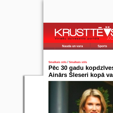
Nauda un vara
Sports
/
Smalkais stils
Smalkais stils
Pēc 30 gadu kopdzīves
Ainārs Šleseri kopā va