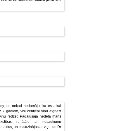
u cilvēku no kauna un šodien piedzīvos
ny, es nekad nedomāju, ka es atkal
 7 gadiem, visi centieni viņu atgriezt
viņu redzēt. Pagājušajā nedēļā mans
akstības runātāju ar nosaukumu
ktus, un es sazinājos ar viņu, un Dr