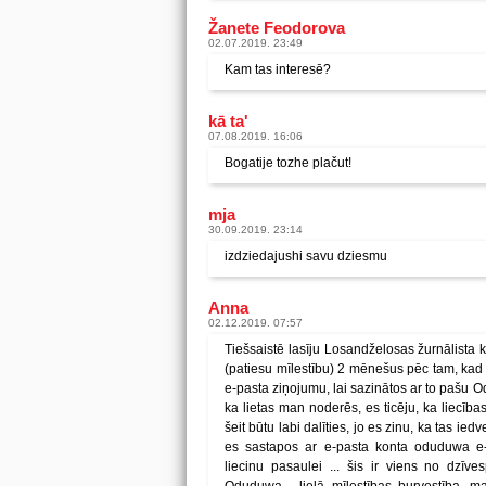
Žanete Feodorova
02.07.2019. 23:49
Kam tas interesē?
kā ta'
07.08.2019. 16:06
Bogatije tozhe plačut!
mja
30.09.2019. 23:14
izdziedajushi savu dziesmu
Anna
02.12.2019. 07:57
Tiešsaistē lasīju Losandželosas žurnālista 
(patiesu mīlestību) 2 mēnešus pēc tam, kad 
e-pasta ziņojumu, lai sazinātos ar to pašu 
ka lietas man noderēs, es ticēju, ka liecības
šeit būtu labi dalīties, jo es zinu, ka tas ied
es sastapos ar e-pasta konta oduduwa e-
liecinu pasaulei ... šis ir viens no dzīv