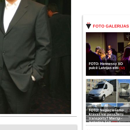
FOTO GALERIJAS
FOTO: Hennessy XO
pulcē Latvijas eliti
(32)
FOTO: Nepieciešams
kravas vai pasažieru
transports? Mierīgi -
ieskaties šeit
(35)