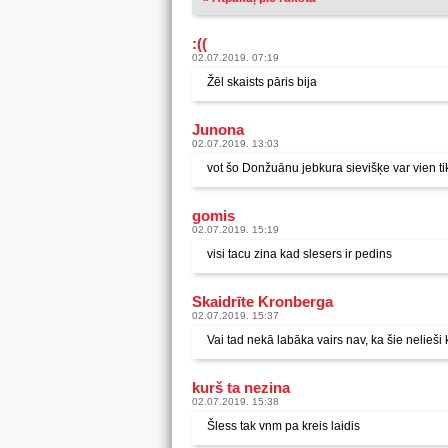
:((
02.07.2019. 07:19
Žēl skaists pāris bija
Junona
02.07.2019. 13:03
vot šo Donžuānu jebkura sievišķe var vien tik
gomis
02.07.2019. 15:19
visi tacu zina kad slesers ir pedins
Skaidrīte Kronberga
02.07.2019. 15:37
Vai tad nekā labāka vairs nav, ka šie nelieši
kurš ta nezina
02.07.2019. 15:38
Šless tak vnm pa kreis laidis