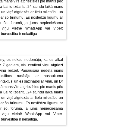
ā mans vīrs atgriezīsies pie manis pēc
ja Lai to izdarītu, 24 stundu laikā mans
 un viņš atgriezās ar lielu mīlestību un
par šo brīnumu. Es noslēdzu līgumu ar
ar šo. forumā, ja jums nepieciešama
r viņu vietnē WhatsApp vai Viber:
 burvestība ir nekaitīga.
ny, es nekad nedomāju, ka es atkal
 7 gadiem, visi centieni viņu atgriezt
viņu redzēt. Pagājušajā nedēļā mans
akstības runātāju ar nosaukumu
ktus, un es sazinājos ar viņu, un Dr
ā mans vīrs atgriezīsies pie manis pēc
ja Lai to izdarītu, 24 stundu laikā mans
 un viņš atgriezās ar lielu mīlestību un
par šo brīnumu. Es noslēdzu līgumu ar
ar šo. forumā, ja jums nepieciešama
r viņu vietnē WhatsApp vai Viber:
 burvestība ir nekaitīga.