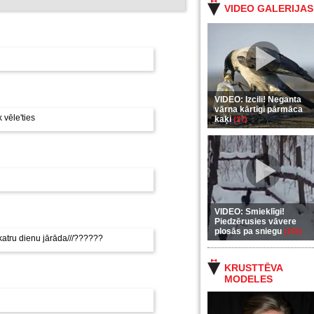
VIDEO GALERIJAS
VIDEO: Izcili! Neganta
vārna kārtīgi pārmāca
 vēle'ties
kaķi
(37)
VIDEO: Smieklīgi!
Piedzērusies vāvere
plosās pa sniegu
(255)
 katru dienu jārāda///??????
KRUSTTĒVA
MODELES