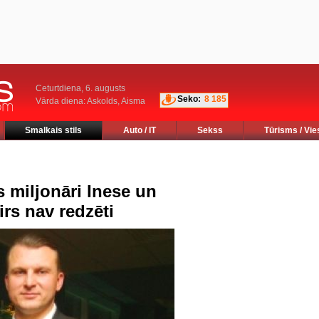
Ceturtdiena, 6. augusts
Seko:
8 185
Vārda diena: Askolds, Aisma
Smalkais stils
Auto / IT
Sekss
Tūrisms / Vie
 miljonāri Inese un
irs nav redzēti