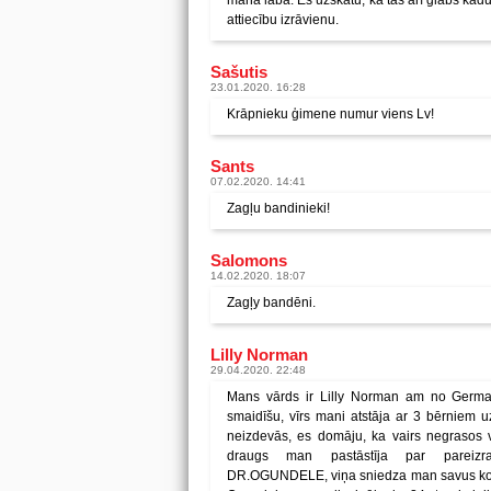
manā labā. Es uzskatu, ka tas arī glābs kād
attiecību izrāvienu.
Sašutis
23.01.2020. 16:28
Krāpnieku ģimene numur viens Lv!
Sants
07.02.2020. 14:41
Zagļu bandinieki!
Salomons
14.02.2020. 18:07
Zagļy bandēni.
Lilly Norman
29.04.2020. 22:48
Mans vārds ir Lilly Norman am no Germa
smaidīšu, vīrs mani atstāja ar 3 bērniem uz
neizdevās, es domāju, ka vairs negrasos 
draugs man pastāstīja par pareizr
DR.OGUNDELE, viņa sniedza man savus konta