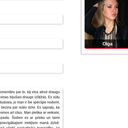
Olga
komentāru par to, kā viņa atrod draugu
viņas bijušais draugs izšķīrās. Es sūtu
Oduduwa, jo man ir šie spēcīgie nodomi,
 liecina par reālo dzīvi. Es sapratu, ka
vesmos arī citus. Man pietika ar veiksmi,
pastu. Šodien es ar prieku un laimi
espriecīgākajiem mirkļiem manā dzīvē.