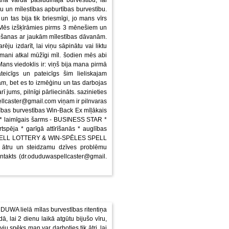
nā vārdā pasludināja burvestību, lai
ju un mīlestības apburtības burvestību.
n tas bija tik briesmīgi, jo mans vīrs
 Mēs izšķīrāmies pirms 3 mēnešiem un
ošanas ar jaukām mīlestības dāvanām.
rēju izdarīt, lai viņu sāpinātu vai liktu
ņš mani atkal mūžīgi mīl. šodien mēs abi
 Mans viedoklis ir: viņš bija mana pirmā
teicīgs un pateicīgs šim lieliskajam
m, bet es to izmēģinu un tas darbojas
 jums, pilnīgi pārliecināts. sazinieties
llcaster@gmail.com viņam ir pilnvaras
stības burvestības Win-Back Ex mīļākais
 * laimīgais šarms - BUSINESS STAR *
tspēja * garīgā attīrīšanās * auglības
u, SPELL LOTTERY & WIN-SPĒLES SPELL
t ātru un steidzamu dzīves problēmu
ontakts (dr.oduduwaspellcaster@gmail.
DUWA lielā mīlas burvestības ritentiņa
ā, lai 2 dienu laikā atgūtu bijušo vīru,
ju spēks man var darboties tik ātri, lai