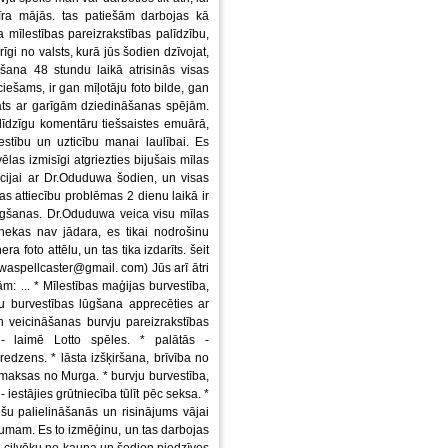
īra mājās. tas patiešām darbojas kā
mīlestības pareizrakstības palīdzību,
rīgi no valsts, kurā jūs šodien dzīvojat,
šana 48 stundu laikā atrisinās visas
ciešams, ir gan mīļotāju foto bilde, gan
āts ar garīgām dziedināšanas spējām.
līdzīgu komentāru tiešsaistes emuārā,
stību un uzticību manai laulībai. Es
las izmisīgi atgriezties bijušais mīlas
ācijai ar Dr.Oduduwa šodien, un visas
bas attiecību problēmas 2 dienu laikā ir
ūgšanas. Dr.Oduduwa veica visu mīlas
ekas nav jādara, es tikai nodrošinu
 foto attēlu, un tas tika izdarīts. šeit
waspellcaster@gmail. com) Jūs arī ātri
 ... * Mīlestības maģijas burvestība,
vju burvestības lūgšana apprecēties ar
 veicināšanas burvju pareizrakstības
- laimē Lotto spēles. * palātās -
dzens. * lāsta izšķiršana, brīvība no
zmaksas no Murga. * burvju burvestība,
 iestājies grūtniecība tūlīt pēc seksa. *
šu palielināšanās un risinājums vājai
umam. Es to izmēģinu, un tas darbojas