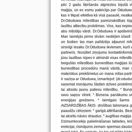
pēc 2 gadu šķiršanās atgrieztos bijušā v
maģija, un es esmu pateicīgs par Oduduwa 
kas ir tikpat efektīva kā visā pasaulē, neatka
Dr.Oduduwa mīlestības pareizrakstības lūg
laulību attiecību problēmas. Viss, kas nepie
abu mīļotāju vārdi. Dr.Oduduwa ir apdāvin
Man laimējās pirms divām nedēļām izlasīt 
un šodien tas man palīdzēja atjaunot mīle
sirsnīgi iesaku Dr.Oduduwa ikvienam, kurš vē
partneris. Nosūtiet ziņojumu kontaktinform
jūsu laulības rūpes ir atrisināt visas mīlestī
beigušās mīlestības burvestības maģijas l
burvestības procedūru manā vārdā, man n
materiālus priekšmetus un mana mīlas partnera
ir saziņa ar Oduduwa, izmantojot: (dr.odudu
saņemat risinājumu šādām dzīves problēmām:
lai atrastu jaunu patiesu mīlestību. * Bur
savu sapņu vīrieti. * Biznesa panākumu un
enerģijas gredzens. * laimīgais šarms 
AIZSARDZĪBAS ĀĶIS. drošības talismana gre
paaudžu cēloņiem. * garīgā attīrīšanās. Be
lai atceltu nāves draudus. * auglības maģija -
Dzimumlocekļa palielināšanas tabletes, krū
erekcijai, risinājums zemam spermas daudz