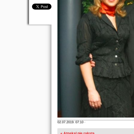
02.07.2019. 07:10 ·
« Atpakaļ pie raksta