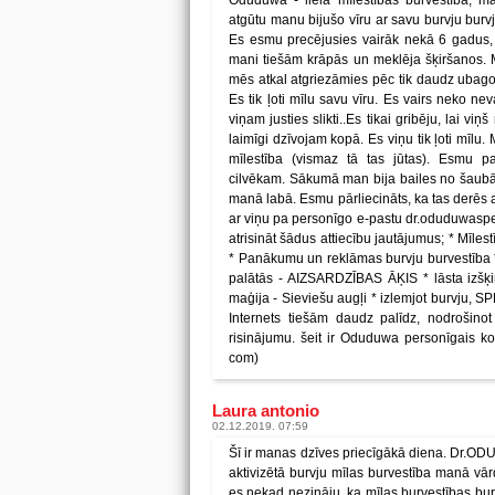
Oduduwa - lielā mīlestības burvestība, ma
atgūtu manu bijušo vīru ar savu burvju burv
Es esmu precējusies vairāk nekā 6 gadus, u
mani tiešām krāpās un meklēja šķiršanos.
mēs atkal atgriezāmies pēc tik daudz ubag
Es tik ļoti mīlu savu vīru. Es vairs neko neva
viņam justies slikti..Es tikai gribēju, lai vi
laimīgi dzīvojam kopā. Es viņu tik ļoti mīlu.
mīlestība (vismaz tā tas jūtas). Esmu pa
cilvēkam. Sākumā man bija bailes no šaubā
manā labā. Esmu pārliecināts, ka tas derēs arī
ar viņu pa personīgo e-pastu dr.oduduwaspe
atrisināt šādus attiecību jautājumus; * Mīle
* Panākumu un reklāmas burvju burvestība
palātās - AIZSARDZĪBAS ĀĶIS * lāsta izšķir
maģija - Sieviešu augļi * izlemjot burvj
Internets tiešām daudz palīdz, nodrošino
risinājumu. šeit ir Oduduwa personīgais k
com)
Laura antonio
02.12.2019. 07:59
Šī ir manas dzīves priecīgākā diena. Dr.ODU
aktivizētā burvju mīlas burvestība manā vārd
es nekad nezināju, ka mīlas burvestības burv