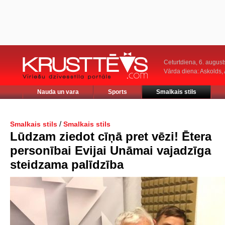
Ceturtdiena, 6. august
Vārda diena: Askolds,
Nauda un vara
Sports
Smalkais stils
/
Smalkais stils
Smalkais stils
Lūdzam ziedot cīņā pret vēzi! Ētera
personībai Evijai Unāmai vajadzīga
steidzama palīdzība