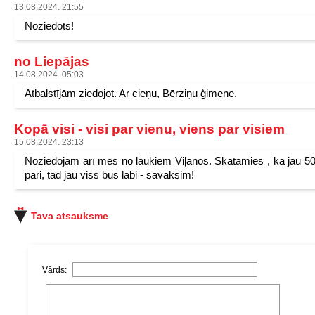
13.08.2024. 21:55
Noziedots!
no Liepājas
14.08.2024. 05:03
Atbalstījām ziedojot. Ar cieņu, Bērziņu ģimene.
Kopā visi - visi par vienu, viens par visiem
15.08.2024. 23:13
Noziedojām arī mēs no laukiem Viļānos. Skatamies , ka jau 50
pāri, tad jau viss būs labi - savāksim!
Tava atsauksme
Vārds: