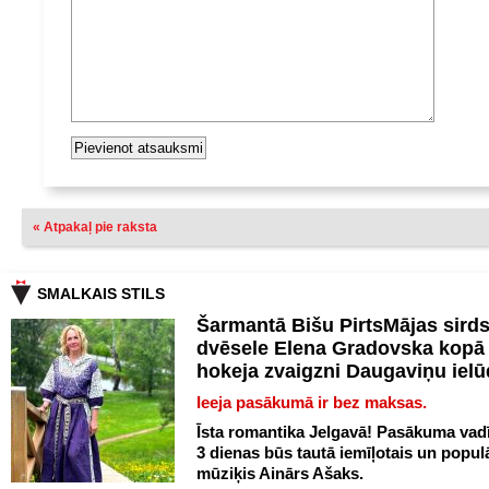
« Atpakaļ pie raksta
SMALKAIS STILS
Šarmantā Bišu PirtsMājas sird
dvēsele Elena Gradovska kopā 
hokeja zvaigzni Daugaviņu iel
Ieeja pasākumā ir bez maksas.
Īsta romantika Jelgavā! Pasākuma vadī
3 dienas būs tautā iemīļotais un popul
mūziķis Ainārs Ašaks.