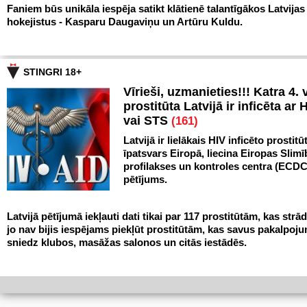
Faniem būs unikāla iespēja satikt klātienē talantīgākos Latvijas
hokejistus - Kasparu Daugaviņu un Artūru Kuldu.
STINGRI 18+
Vīrieši, uzmanieties!!! Katra 4. v
prostitūta Latvijā ir inficēta ar 
vai STS
(161)
Latvijā ir lielākais HIV inficēto prostitū
īpatsvars Eiropā, liecina Eiropas Slim
profilakses un kontroles centra (ECDC
pētījums.
Latvijā pētījumā iekļauti dati tikai par 117 prostitūtām, kas strād
jo nav bijis iespējams piekļūt prostitūtām, kas savus pakalpoj
sniedz klubos, masāžas salonos un citās iestādēs.