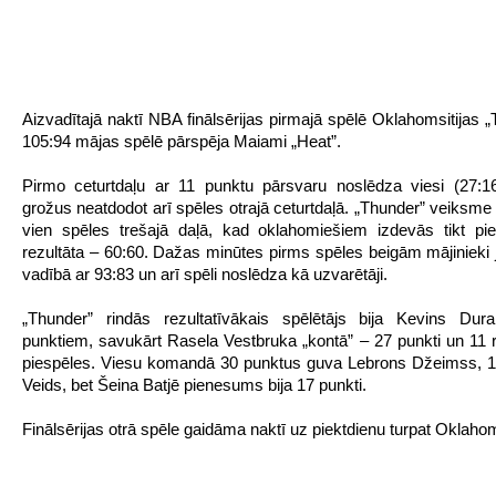
Aizvadītajā naktī NBA finālsērijas pirmajā spēlē Oklahomsitijas „
105:94 mājas spēlē pārspēja Maiami „Heat”.
Pirmo ceturtdaļu ar 11 punktu pārsvaru noslēdza viesi (27:1
grožus neatdodot arī spēles otrajā ceturtdaļā. „Thunder” veiksme
vien spēles trešajā daļā, kad oklahomiešiem izdevās tikt pie
rezultāta – 60:60. Dažas minūtes pirms spēles beigām mājinieki 
vadībā ar 93:83 un arī spēli noslēdza kā uzvarētāji.
„Thunder” rindās rezultatīvākais spēlētājs bija Kevins Dur
punktiem, savukārt Rasela Vestbruka „kontā” – 27 punkti un 11 r
piespēles. Viesu komandā 30 punktus guva Lebrons Džeimss, 1
Veids, bet Šeina Batjē pienesums bija 17 punkti.
Finālsērijas otrā spēle gaidāma naktī uz piektdienu turpat Oklahoms