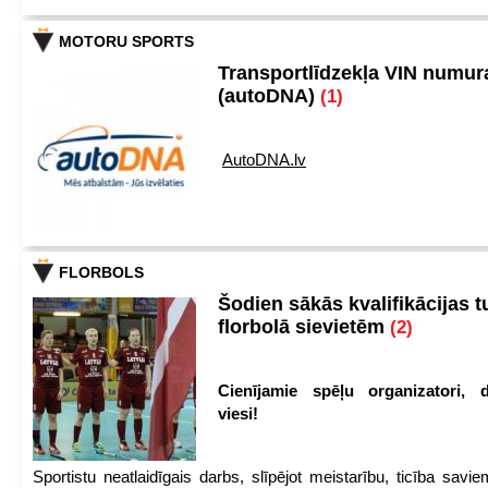
MOTORU SPORTS
Transportlīdzekļa VIN numu
(autoDNA)
(1)
AutoDNA.lv
FLORBOLS
Šodien sākās kvalifikācijas t
florbolā sievietēm
(2)
Cienījamie spēļu organizatori, d
viesi!
Sportistu neatlaidīgais darbs, slīpējot meistarību, ticība sav