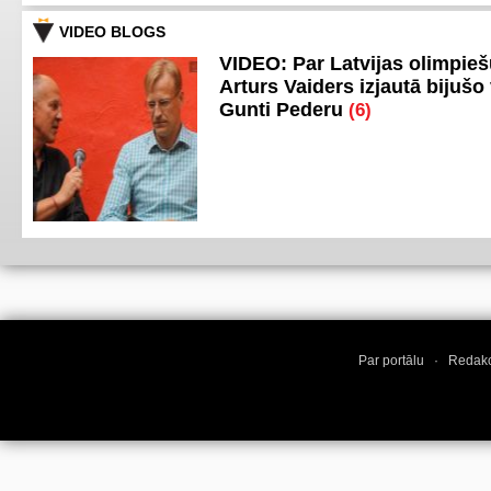
VIDEO BLOGS
VIDEO: Par Latvijas olimpie
Arturs Vaiders izjautā bijušo 
Gunti Pederu
(6)
Par portālu
·
Redakc