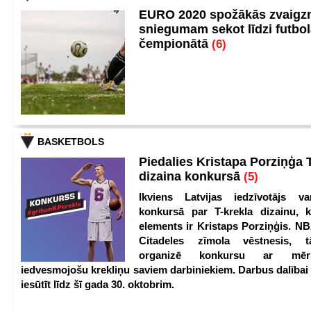
EURO 2020 spožākās zvaigzn
sniegumam sekot līdzi futbo
čempionātā
(6)
BASKETBOLS
Piedalies Kristapa Porziņģa 
dizaina konkursā
(5)
Ikviens Latvijas iedzīvotājs var
konkursā par T-krekla dizainu, k
elements ir Kristaps Porziņģis. NB
Citadeles zīmola vēstnesis, 
organizē konkursu ar mērķ
iedvesmojošu krekliņu saviem darbiniekiem. Darbus dalībai
iesūtīt līdz šī gada 30. oktobrim.