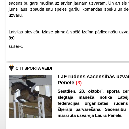
sacensību gars mudina uz arvien jaunām uzvarām. Un arī šis fl
jums ļaus izbaudīt īstu spēles garšu, komandas spēku un de
uzvaru.
Latvijas sieviešu izlase pirmajā spēlē izcīna pārliecinošu uzva
9:0
suser-1
CITI SPORTA VEIDI
LJF rudens sacensībās uzva
Penele
(3)
Sestdien, 28. oktobrī, sporta cen
slēgtajā manēžā notika Latvij
federācijas organizētās ruden
šķēršļu pārvarēšanā. Sacensību s
maršrutā uzvarēja Laura Penele.