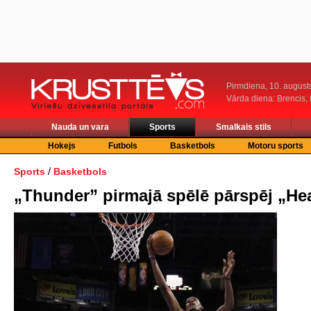
Pirmdiena, 10. august
Vārda diena: Brencis, 
Nauda un vara
Sports
Smalkais stils
Hokejs
Futbols
Basketbols
Motoru sports
/
Sports
Basketbols
„Thunder” pirmajā spēlē pārspēj „He