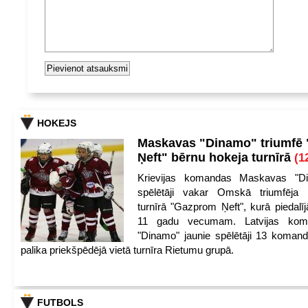
HOKEJS
Maskavas "Dinamo" triumfē
Ņeft" bērnu hokeja turnīrā
(1
Krievijas komandas Maskavas "Di
spēlētāji vakar Omskā triumfēja 
turnīrā "Gazprom Ņeft", kurā piedalīj
11 gadu vecumam. Latvijas kom
"Dinamo" jaunie spēlētāji 13 koman
palika priekšpēdējā vietā turnīra Rietumu grupā.
FUTBOLS