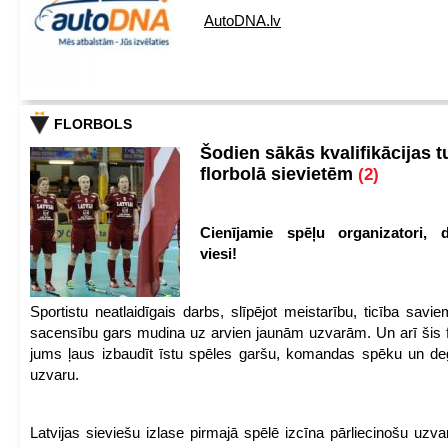
AutoDNA.lv
FLORBOLS
Šodien sākās kvalifikācijas t
florbolā sievietēm
(2)
Cienījamie spēļu organizatori, d
viesi!
Sportistu neatlaidīgais darbs, slīpējot meistarību, ticība sav
sacensību gars mudina uz arvien jaunām uzvarām. Un arī šis fl
jums ļaus izbaudīt īstu spēles garšu, komandas spēku un de
uzvaru.
Latvijas sieviešu izlase pirmajā spēlē izcīna pārliecinošu uzva