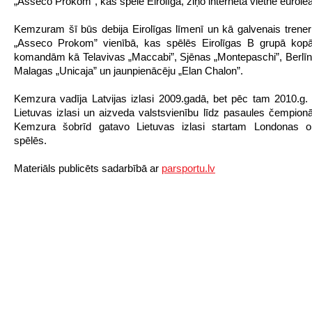
„Asseco Prokom”, kas spēlē Eirolīgā, ziņo interneta vietne eurole
Kemzuram šī būs debija Eirolīgas līmenī un kā galvenais trener
„Asseco Prokom” vienībā, kas spēlēs Eirolīgas B grupā kop
komandām kā Telavivas „Maccabi”, Sjēnas „Montepaschi”, Berlī
Malagas „Unicaja” un jaunpienācēju „Elan Chalon”.
Kemzura vadīja Latvijas izlasi 2009.gadā, bet pēc tam 2010.g. 
Lietuvas izlasi un aizveda valstsvienību līdz pasaules čempionā
Kemzura šobrīd gatavo Lietuvas izlasi startam Londonas ol
spēlēs.
Materiāls publicēts sadarbībā ar
parsportu.lv