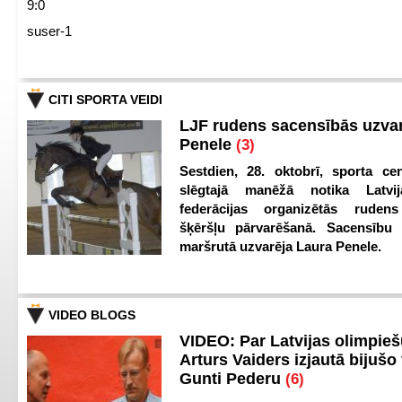
9:0
suser-1
CITI SPORTA VEIDI
LJF rudens sacensībās uzva
Penele
(3)
Sestdien, 28. oktobrī, sporta cen
slēgtajā manēžā notika Latvij
federācijas organizētās ruden
šķēršļu pārvarēšanā. Sacensību s
maršrutā uzvarēja Laura Penele.
VIDEO BLOGS
VIDEO: Par Latvijas olimpie
Arturs Vaiders izjautā bijušo 
Gunti Pederu
(6)