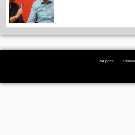
Par portālu
·
Redakc