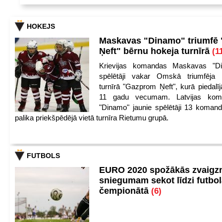
HOKEJS
Maskavas "Dinamo" triumfē
Ņeft" bērnu hokeja turnīrā
(1
Krievijas komandas Maskavas "Di
spēlētāji vakar Omskā triumfēja 
turnīrā "Gazprom Ņeft", kurā piedalīj
11 gadu vecumam. Latvijas kom
"Dinamo" jaunie spēlētāji 13 koman
palika priekšpēdējā vietā turnīra Rietumu grupā.
FUTBOLS
EURO 2020 spožākās zvaigzn
sniegumam sekot līdzi futbo
čempionātā
(6)