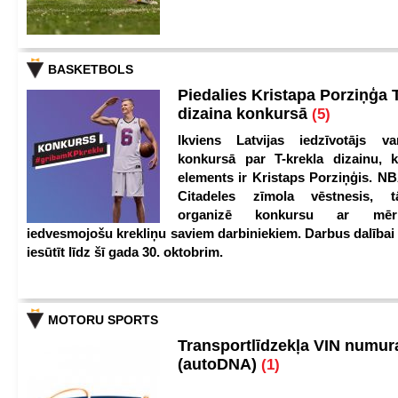
BASKETBOLS
Piedalies Kristapa Porziņģa 
dizaina konkursā
(5)
Ikviens Latvijas iedzīvotājs var
konkursā par T-krekla dizainu, k
elements ir Kristaps Porziņģis. NB
Citadeles zīmola vēstnesis, 
organizē konkursu ar mērķ
iedvesmojošu krekliņu saviem darbiniekiem. Darbus dalībai
iesūtīt līdz šī gada 30. oktobrim.
MOTORU SPORTS
Transportlīdzekļa VIN numu
(autoDNA)
(1)