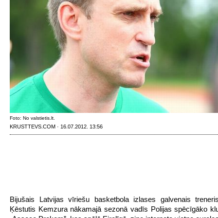
Foto: No valstietis.lt.
KRUSTTEVS.COM · 16.07.2012. 13:56
Bijušais Latvijas vīriešu basketbola izlases galvenais treneris 
Ķēstutis Kemzura nākamajā sezonā vadīs Polijas spēcīgāko kl