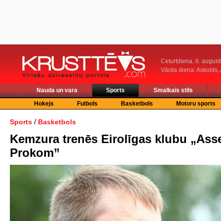
Ceturtdiena, 6. august
Vārda diena: Askolds,
Nauda un vara
Sports
Smalkais stils
Hokejs
Futbols
Basketbols
Motoru sports
/
Sports
Basketbols
Kemzura trenēs Eirolīgas klubu „Ass
Prokom”