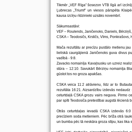
Tikmēr „VEF Rīga” šosezon VTB līgā arī izcīnī
Ļubrecas „Triumf” un viesos pārspēta Klaipē
kausa izcīņu rīdzinieki uzsāks novembrī.
Sākumsastāvi:
VEF – Roulends, Janičenoks, Daniels, Bērziņš
CSKA – Teodosičs, Krstičs, Vīms, Ponkrašovs, 
Mača rezultātu ar precīzu pustālo metienu jau
lieliskā caurgājienā Janičenoks guva divus pu
vadībā - 9:8.
Zavacks nomainīja Kavaļsusku un uzreiz realizē
stūra – 12:10. Savukārt Bērziņu nomainīja Bla
gūstot tos no groza apakšas.
CSKA veica 11:2 atrāvienu, līdz ar to Butaut
rezultāta 16:21. Aizsardzību izdevās nedaudz 
ceturtdaļā CSKA grozu vairs neguva. Pirmo cet
par spīti Teodosiča pretestībai augstā lēcienā bi
Otrās ceturtdaļas ievadā CSKA izdevās 6:0 
precīziem soda metieniem. Pēc brīža otrā lau
un bumba pēc tā neskāra groza stīpu, kas lika s