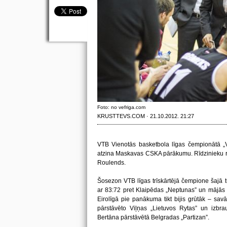
Foto: no vefriga.com
KRUSTTEVS.COM · 21.10.2012. 21:27
VTB Vienotās basketbola līgas čempionātā „
atzina Maskavas CSKA pārākumu. Rīdzinieku rin
Roulends.
Šosezon VTB līgas trīskārtējā čempione šajā t
ar 83:72 pret Klaipēdas „Neptunas” un mājās a
Eirolīgā pie panākuma tikt bijis grūtāk – sa
pārstāvēto Viļņas „Lietuvos Rytas” un izb
Bertāna pārstāvētā Belgradas „Partizan”.