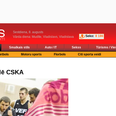
Sestdiena, 8. augusts
Seko:
8 186
Vārda diena: Mudīte, Vladislavs, Vladislava
Smalkais stils
Auto / IT
Sekss
Tūrisms / Vie
etbols
Motoru sports
Florbols
Citi sporta veidi
udē CSKA