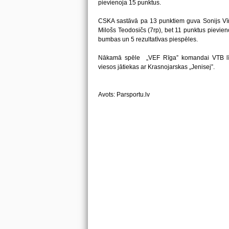
pievienoja 15 punktus.
CSKA sastāvā pa 13 punktiem guva Sonijs Vīm
Milošs Teodosičs (7rp), bet 11 punktus pievieno
bumbas un 5 rezultatīvas piespēles.
Nākamā spēle „VEF Rīga” komandai VTB līg
viesos jātiekas ar Krasnojarskas „Jenisej”.
Avots: Parsportu.lv