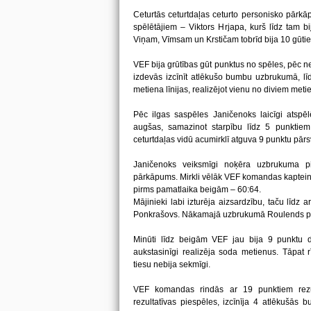
Ceturtās ceturtdaļas ceturto personisko pā
spēlētājiem – Viktors Hrjapa, kurš līdz tam b
Viņam, Vīmsam un Krstičam tobrīd bija 10 gūti
VEF bija grūtības gūt punktus no spēles, pēc n
izdevās izcīnīt atlēkušo bumbu uzbrukumā, lī
metiena līnijas, realizējot vienu no diviem met
Pēc ilgas saspēles Janičenoks laicīgi atspē
augšas, samazinot starpību līdz 5 punkti
ceturtdaļas vidū acumirklī atguva 9 punktu pārs
Janičenoks veiksmīgi noķēra uzbrukuma pi
pārkāpums. Mirkli vēlāk VEF komandas kapteinim
pirms pamatlaika beigām – 60:64.
Mājinieki labi izturēja aizsardzību, taču līdz
Ponkrašovs. Nākamajā uzbrukumā Roulends pa
Minūti līdz beigām VEF jau bija 9 punktu de
aukstasinīgi realizēja soda metienus. Tāpat r
tiesu nebija sekmīgi.
VEF komandas rindās ar 19 punktiem rezul
rezultatīvas piespēles, izcīnīja 4 atlēkušās 