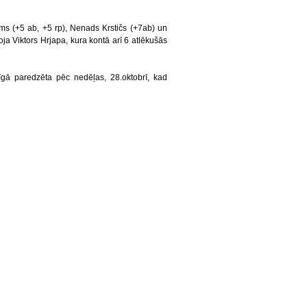
s (+5 ab, +5 rp), Nenads Krstičs (+7ab) un
ja Viktors Hrjapa, kura kontā arī 6 atlēkušās
ā paredzēta pēc nedēļas, 28.oktobrī, kad