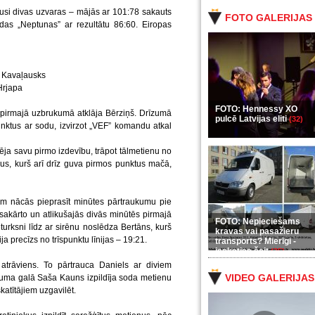
jusi divas uzvaras – mājās ar 101:78 sakauts
FOTO GALERIJAS
das „Neptunas” ar rezultātu 86:60. Eiropas
, Kavaļausks
Hrjapa
FOTO: Hennessy XO
 pirmajā uzbrukumā atklāja Bērziņš. Drīzumā
pulcē Latvijas eliti
(32)
nktus ar sodu, izvirzot „VEF” komandu atkal
ja savu pirmo izdevību, trāpot tālmetienu no
us, kurš arī drīz guva pirmos punktus mačā,
am nācās pieprasīt minūtes pārtraukumu pie
sakārto un atlikušajās divās minūtēs pirmajā
FOTO: Nepieciešams
urksni līdz ar sirēnu noslēdza Bertāns, kurš
kravas vai pasažieru
ja precīzs no trīspunktu līnijas – 19:21.
transports? Mierīgi -
ieskaties šeit
(35)
atrāviens. To pārtrauca Daniels ar diviem
VIDEO GALERIJAS
kuma galā Saša Kauns izpildīja soda metienu
katītājiem uzgavilēt.