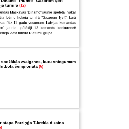
Dinamo" triumfē "Gazprom Ņeft"
ja turnīrā
(12)
andas Maskavas "Dinamo" jaunie spēlētāji vakar
ēja bērnu hokeja turnīrā "Gazprom Ņeft", kurā
uikas līdz 11 gadu vecumam. Latvijas komandas
mo" jaunie spēlētāji 13 komandu konkurencē
pēdējā vietā turnīra Rietumu grupā.
 spožākās zvaigznes, kuru sniegumam
i futbola čempionātā
(6)
ristapa Porziņģa T-krekla dizaina
5)