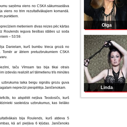
rkāpumu saņēma viens no CSKA sākumsastāva
ija viens no trim rezultatīvākajiem komandā.
em punktiem.
Olga
eprecīziem metieniem divas reizes pēc kārtas
dz Roulends ieguva tiesības stāties uz soda
ieniem – 53:59.
lēja Danielam, kurš bumbu trieca grozā no
em. Tomēr ar ātriem pretuzbrukumiem CSKA
varu.
ezīmi, taču Vīmsam tas bija tikai otrais
 izdevās realizēt arī tālmetienu trīs minūtes
 ar uzbrukuma laika beigu signālu grozu guva
Linda
galam neprecīzi piespēlēja Janičenokam.
ficīts, ko atspēlēt neļāva Teodosičs, kurš
īdzinieki sasteidza uzbrukumus, kas lielāko
tatīvākais bija Roulends, kurš atdeva 5
bumbas, kā arī pieļāva 6 kļūdas. Janičenoks