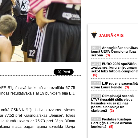
JAUNĀKAIS
06:45
Ar novēlošanos sākas
jaunā UEFA Čempionu līgas
sezona
(3)
16:23
EURO 2020 spožākās
zvaigznes, kuru sniegumam
sekot līdzi futbola čempionā
(6)
17:09
LJF rudens sacensībā
uzvar Laura Penele
(3)
VEF Rīga” savā laukumā ar rezultātu 67:75
dās rezultatīvākais ar 19 punktiem bija E.J.
14:48
Olimpiskajā sezonā
LTV7 tiešraidē rādīs visus
Pasaules kausa izcīņas
posmus bobslejā un
urnīrā CSKA izcīnījusi divas uzvaras –viesos
skeletonā
(3)
r 77:52 pret Krasnojarskas „Jeņisej”. Toties
14:49
Piedalies Kristapa
vā laukumā uzvara ar 75:73 pret Jāņa Blūma
Porziņģa T-krekla dizaina
raukumā mača pagarinājumā uzveikta Dāvja
konkursā
(5)