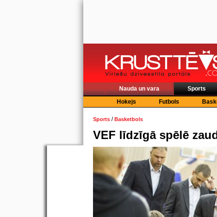
Nauda un vara
Sports
Hokejs
Futbols
Bask
/
Sports
Basketbols
VEF līdzīgā spēlē za