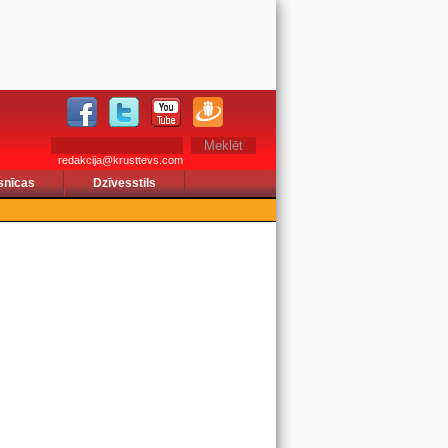
redakcija@krusttevs.com
snīcas
Dzīvesstils