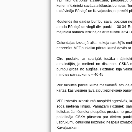
VEF labi darbojās aizsardzībā, piespiežot pr
kuriem rīdzinieki savāca atlēkušās bumbas. To
uzdāvināja Bērziņš un Kavaļausks, neprecīzi pi
Roulends ilgi gaidīja bumbu savai pozīcijai ne
atrada Bērziņš un viegli divi punkti – 30:34. Re
mājinieki nonāca iedzinējos ar rezultātu 32:41
Ceturtdaļas izskaņā atkal sekoja sarežģīts meti
neprecīzs. VEF puslaika pārtraukumā devās ar 1
Otro puslaiku ar sparīgāk iesāka mājiniek
atmaksājās, jo metieni no distances CSKA 
bumbu grozā no augšas, rīdzinieki bija veikuš
minūtes pārtraukumu – 40:45.
Pēc minūtes pārtraukuma maskavieši atbildēj
kārtas, kas viesiem ļāva atgūt iepriekšējo pārsv
VEF izdevās uzbrukumā nospēlēt agresīvāk, ka
soda metiena līnijas. Pamazām rīdzinieki sa
lieliskas Janičenoka piespēles precīzs no gr
palielināja CSKA pārsvaru par diviem punk
uzbrukumu ceturksnī rīdzinieki nespēja izmatot
Kavaļauskam.