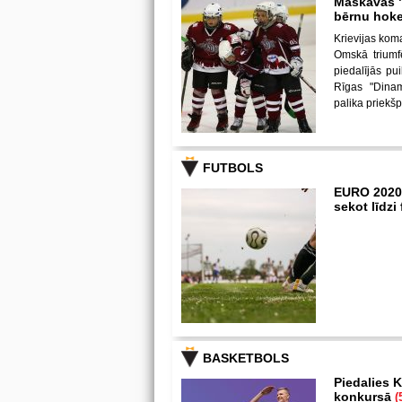
Maskavas "
bērnu hoke
Krievijas kom
Omskā triumf
piedalījās p
Rīgas "Dina
palika priekš
FUTBOLS
EURO 2020
sekot līdz
BASKETBOLS
Piedalies K
konkursā
(