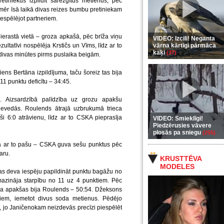
etiniekus izpildīt sarežģītus metienus, pēc
mēr īsā laikā divas reizes bumbu pretiniekam
espēlējot partneriem.
ierastā vietā – groza apkašā, pēc brīža viņu
VIDEO: Izcili! Neganta
zultatīvi nospēlēja Krstičs un Vīms, līdz ar to
vārna kārtīgi pārmāca
kaķi
(37)
 divas minūtes pirms puslaika beigām.
ens Bertāna izpildījuma, taču šoreiz tas bija
1 punktu deficītu – 34:45.
i. Aizsardzībā palīdzība uz grozu apakšu
nevedās. Roulends ātrajā uzbrukumā trieca
i 6:0 atrāvienu, līdz ar to CSKA pieprasīja
VIDEO: Smieklīgi!
Piedzērusies vāvere
plosās pa sniegu
(255)
a ar to pašu – CSKA guva sešu punktus pēc
aru.
KRUSTTĒVA
MODELES
s deva iespēju papildināt punktu bagāžu no
mazināja starpību no 11 uz 4 punktiem. Pēc
oza apakšas bija Roulends – 50:54. Džeksons
tiem, iemetot divus soda metienus. Pēdējo
, jo Janičenokam neizdevās precīzi piespēlēt