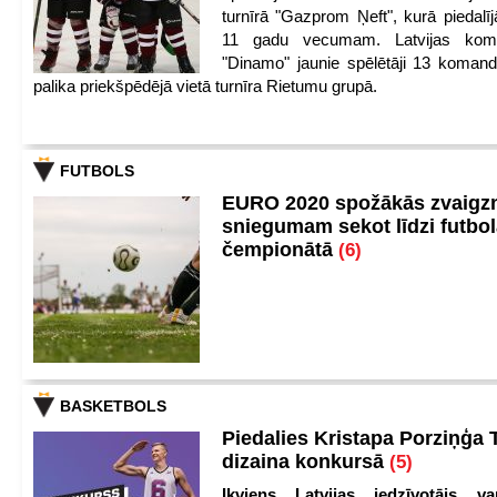
turnīrā "Gazprom Ņeft", kurā piedalīj
11 gadu vecumam. Latvijas kom
"Dinamo" jaunie spēlētāji 13 koman
palika priekšpēdējā vietā turnīra Rietumu grupā.
FUTBOLS
EURO 2020 spožākās zvaigzn
sniegumam sekot līdzi futbo
čempionātā
(6)
BASKETBOLS
Piedalies Kristapa Porziņģa 
dizaina konkursā
(5)
Ikviens Latvijas iedzīvotājs var