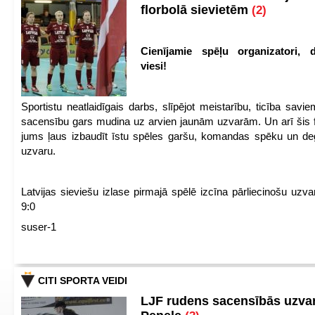
florbolā sievietēm
(2)
Cienījamie spēļu organizatori, d
viesi!
Sportistu neatlaidīgais darbs, slīpējot meistarību, ticība sav
sacensību gars mudina uz arvien jaunām uzvarām. Un arī šis fl
jums ļaus izbaudīt īstu spēles garšu, komandas spēku un de
uzvaru.
Latvijas sieviešu izlase pirmajā spēlē izcīna pārliecinošu uzva
9:0
suser-1
CITI SPORTA VEIDI
LJF rudens sacensībās uzva