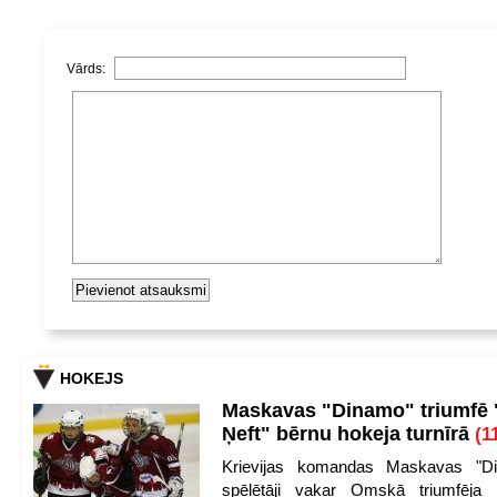
Vārds:
HOKEJS
Maskavas "Dinamo" triumfē
Ņeft" bērnu hokeja turnīrā
(1
Krievijas komandas Maskavas "Di
spēlētāji vakar Omskā triumfēja 