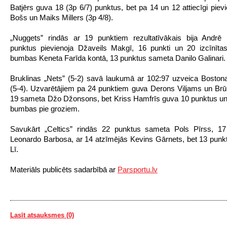
Batjērs guva 18 (3p 6/7) punktus, bet pa 14 un 12 attiecīgi pievi
Bošs un Maiks Millers (3p 4/8).
„Nuggets” rindās ar 19 punktiem rezultatīvākais bija Andrē 
punktus pievienoja Džaveils Makgī, 16 punkti un 20 izcīnīta
bumbas Keneta Farīda kontā, 13 punktus sameta Danilo Galinari.
Bruklinas „Nets” (5-2) savā laukumā ar 102:97 uzveica Bostona
(5-4). Uzvarētājiem pa 24 punktiem guva Derons Viljams un Br
19 sameta Džo Džonsons, bet Kriss Hamfrīs guva 10 punktus un 
bumbas pie groziem.
Savukārt „Celtics” rindās 22 punktus sameta Pols Pīrss, 17 
Leonardo Barbosa, ar 14 atzīmējās Kevins Gārnets, bet 13 punkt
Lī.
Materiāls publicēts sadarbībā ar
Parsportu.lv
Lasīt atsauksmes (0)