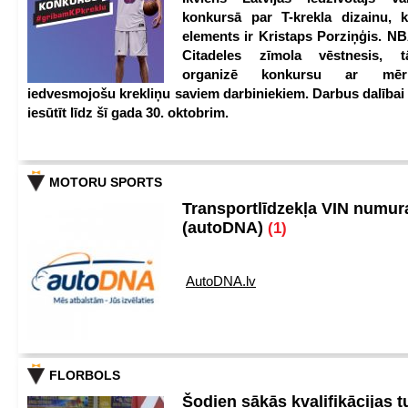
konkursā par T-krekla dizainu, k
elements ir Kristaps Porziņģis. NB
Citadeles zīmola vēstnesis, 
organizē konkursu ar mērķ
iedvesmojošu krekliņu saviem darbiniekiem. Darbus dalībai
iesūtīt līdz šī gada 30. oktobrim.
MOTORU SPORTS
Transportlīdzekļa VIN numu
(autoDNA)
(1)
AutoDNA.lv
FLORBOLS
Šodien sākās kvalifikācijas t