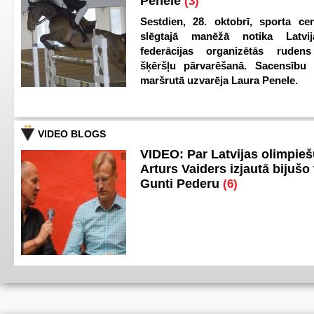
Penele
(3)
Sestdien, 28. oktobrī, sporta cen
slēgtajā manēžā notika Latvij
federācijas organizētās ruden
šķēršļu pārvarēšanā. Sacensību s
maršrutā uzvarēja Laura Penele.
VIDEO BLOGS
VIDEO: Par Latvijas olimpie
Arturs Vaiders izjautā bijušo 
Gunti Pederu
(6)