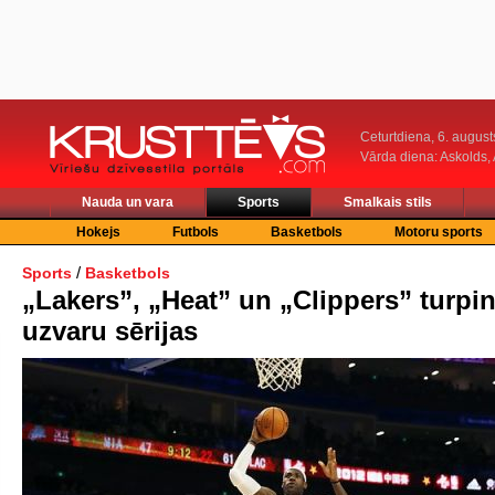
Ceturtdiena, 6. august
Vārda diena: Askolds,
Nauda un vara
Sports
Smalkais stils
Hokejs
Futbols
Basketbols
Motoru sports
/
Sports
Basketbols
„Lakers”, „Heat” un „Clippers” turpi
uzvaru sērijas