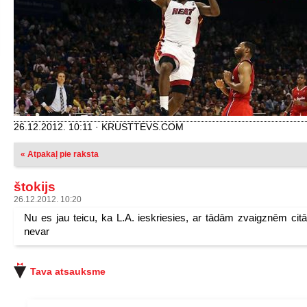
26.12.2012. 10:11 · KRUSTTEVS.COM
« Atpakaļ pie raksta
štokijs
26.12.2012. 10:20
Nu es jau teicu, ka L.A. ieskriesies, ar tādām zvaigznēm citā
nevar
Tava atsauksme