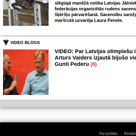
slēgtajā manēžā notika Latvijas Jātnie
federācijas organizētās rudens sacen
šķēršļu pārvarēšanā. Sacensību sarežģ
maršrutā uzvarēja Laura Penele.
VIDEO BLOGS
VIDEO: Par Latvijas olimpiešu 
Arturs Vaiders izjautā bijušo vi
Gunti Pederu
(6)
Par portālu
·
Redakc