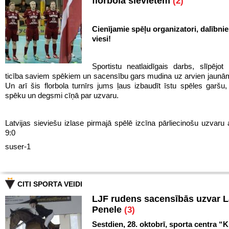
florbolā sievietēm
(2)
Cienījamie spēļu organizatori, dalībnie
viesi!
Sportistu neatlaidīgais darbs, slīpējot 
ticība saviem spēkiem un sacensību gars mudina uz arvien jaun
Un arī šis florbola turnīrs jums ļaus izbaudīt īstu spēles garš
spēku un degsmi cīņā par uzvaru.
Latvijas sieviešu izlase pirmajā spēlē izcīna pārliecinošu uzvaru 
9:0
suser-1
CITI SPORTA VEIDI
LJF rudens sacensībās uzvar 
Penele
(3)
Sestdien, 28. oktobrī, sporta centra “Kl