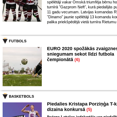
spēlētāji vakar Omskā triumfēja bērnu h
turnīrā "Gazprom Ņeft", kurā piedalījās pu
11 gadu vecumam. Latvijas komandas R
"Dinamo" jaunie spēlētāji 13 komandu k
palika priekšpēdējā vietā turnīra Rietumu
FUTBOLS
EURO 2020 spožākās zvaigznes
sniegumam sekot līdzi futbola
čempionātā
(6)
BASKETBOLS
Piedalies Kristapa Porziņģa T-k
dizaina konkursā
(5)
Ikviens Latvijas iedzīvotājs var piedalīt