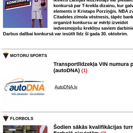
konkursā par T-krekla dizainu, kur gal
elements ir Kristaps Porziņģis. NBA zv
Citadeles zīmola vēstnesis, tāpēc ban
organizē konkursu ar mērķi izveidot
iedvesmojošu krekliņu saviem darbini
Darbus dalībai konkursā var iesūtīt līdz šī gada 30. oktobrim.
MOTORU SPORTS
Transportlīdzekļa VIN numura 
(autoDNA)
(1)
AutoDNA.lv
FLORBOLS
Šodien sākās kvalifikācijas turn